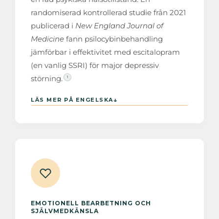
randomiserad kontrollerad studie från 2021
publicerad i
New England Journal of
Medicine
fann psilocybinbehandling
jämförbar i effektivitet med escitalopram
(en vanlig SSRI) för major depressiv
störning.
1
The Lancet Psykiatri
↓
LÄS MER PÅ ENGELSKA
5
6
EMOTIONELL BEARBETNING OCH
SJÄLVMEDKÄNSLA