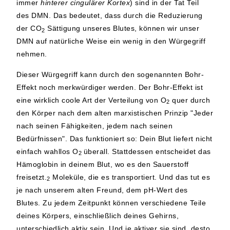
immer
hinterer cingulärer Kortex
) sind in der Tat Teil
des DMN. Das bedeutet, dass durch die Reduzierung
der CO
Sättigung unseres Blutes, können wir unser
2
DMN auf natürliche Weise ein wenig in den Würgegriff
nehmen.
Dieser Würgegriff kann durch den sogenannten Bohr-
Effekt noch merkwürdiger werden. Der Bohr-Effekt ist
eine wirklich coole Art der Verteilung von O
quer durch
2
den Körper nach dem alten marxistischen Prinzip "Jeder
nach seinen Fähigkeiten, jedem nach seinen
Bedürfnissen". Das funktioniert so: Dein Blut liefert nicht
einfach wahllos O
überall. Stattdessen entscheidet das
2
Hämoglobin in deinem Blut, wo es den Sauerstoff
freisetzt.
Moleküle, die es transportiert. Und das tut es
2
je nach unserem alten Freund, dem pH-Wert des
Blutes. Zu jedem Zeitpunkt können verschiedene Teile
deines Körpers, einschließlich deines Gehirns,
unterschiedlich aktiv sein. Und je aktiver sie sind, desto