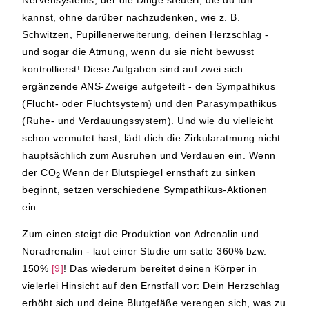
Nervensystems, der die Dinge steuert, die du tun
kannst, ohne darüber nachzudenken, wie z. B.
Schwitzen, Pupillenerweiterung, deinen Herzschlag -
und sogar die Atmung, wenn du sie nicht bewusst
kontrollierst! Diese Aufgaben sind auf zwei sich
ergänzende ANS-Zweige aufgeteilt - den Sympathikus
(Flucht- oder Fluchtsystem) und den Parasympathikus
(Ruhe- und Verdauungssystem). Und wie du vielleicht
schon vermutet hast, lädt dich die Zirkularatmung nicht
hauptsächlich zum Ausruhen und Verdauen ein. Wenn
der CO
Wenn der Blutspiegel ernsthaft zu sinken
2
beginnt, setzen verschiedene Sympathikus-Aktionen
ein.
Zum einen steigt die Produktion von Adrenalin und
Noradrenalin - laut einer Studie um satte 360% bzw.
150%
[9]
! Das wiederum bereitet deinen Körper in
vielerlei Hinsicht auf den Ernstfall vor: Dein Herzschlag
erhöht sich und deine Blutgefäße verengen sich, was zu