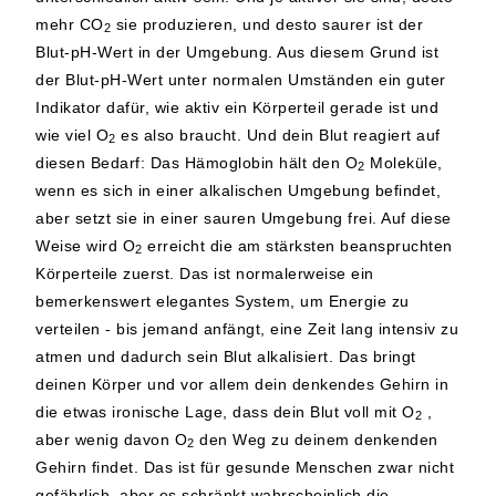
mehr CO
sie produzieren, und desto saurer ist der
2
Blut-pH-Wert in der Umgebung. Aus diesem Grund ist
der Blut-pH-Wert unter normalen Umständen ein guter
Indikator dafür, wie aktiv ein Körperteil gerade ist und
wie viel O
es also braucht. Und dein Blut reagiert auf
2
diesen Bedarf: Das Hämoglobin hält den O
Moleküle,
2
wenn es sich in einer alkalischen Umgebung befindet,
aber setzt sie in einer sauren Umgebung frei. Auf diese
Weise wird O
erreicht die am stärksten beanspruchten
2
Körperteile zuerst. Das ist normalerweise ein
bemerkenswert elegantes System, um Energie zu
verteilen - bis jemand anfängt, eine Zeit lang intensiv zu
atmen und dadurch sein Blut alkalisiert. Das bringt
deinen Körper und vor allem dein denkendes Gehirn in
die etwas ironische Lage, dass dein Blut voll mit O
,
2
aber wenig davon O
den Weg zu deinem denkenden
2
Gehirn findet. Das ist für gesunde Menschen zwar nicht
gefährlich, aber es schränkt wahrscheinlich die