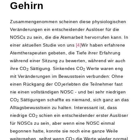
Gehirn
Zusammengenommen scheinen diese physiologischen
Veränderungen ein entscheidender Auslöser für die
NOSCs zu sein, die die Atemarbeit hervorrufen kann. In
einer aktuellen Studie von uns
[4]
Wir haben erfahrene
Atemtherapeuten gebeten, die Tiefe ihrer Erfahrung
während einer Sitzung zu bewerten, während wir auch
ihre CO
Sättigung. Sinkendes CO
Werte waren eng
2
2
mit Veränderungen im Bewusstsein verbunden: Ohne
einen Rückgang der CO
erlebten die Teilnehmer fast
2
nie einen vollständigen NOSC - und bei sehr niedrigen
CO
Sättigungen schaffte es niemand, sich ganz an das
2
Alltagsbewusstsein zu halten. Interessant ist, dass
niedrige CO
schien ein entscheidender erster Auslöser
2
für NOSCs zu sein, aber wenn eine NOSC einmal
begonnen hatte, konnte sie noch eine ganze Weile
weitergehen, selbst wenn CO
die Werte wieder normal
2