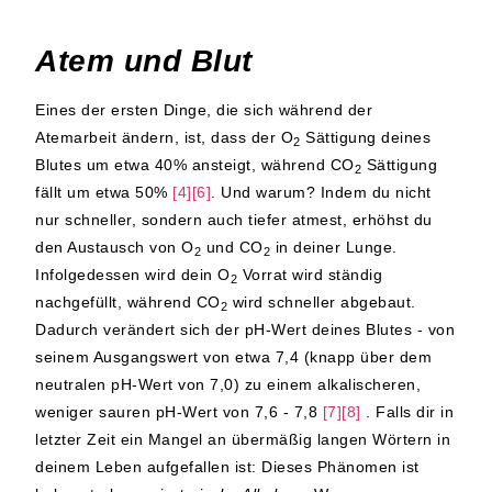
Atem und Blut
Eines der ersten Dinge, die sich während der
Atemarbeit ändern, ist, dass der O
Sättigung deines
2
Blutes um etwa 40% ansteigt, während CO
Sättigung
2
fällt um etwa 50%
[4][6]
. Und warum? Indem du nicht
nur schneller, sondern auch tiefer atmest, erhöhst du
den Austausch von O
und CO
in deiner Lunge.
2
2
Infolgedessen wird dein O
Vorrat wird ständig
2
nachgefüllt, während CO
wird schneller abgebaut.
2
Dadurch verändert sich der pH-Wert deines Blutes - von
seinem Ausgangswert von etwa 7,4 (knapp über dem
neutralen pH-Wert von 7,0) zu einem alkalischeren,
weniger sauren pH-Wert von 7,6 - 7,8
[7][8]
. Falls dir in
letzter Zeit ein Mangel an übermäßig langen Wörtern in
deinem Leben aufgefallen ist: Dieses Phänomen ist