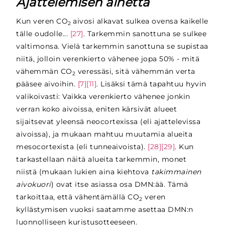
Ajattelemisen aihetta
Kun veren CO
aivosi alkavat sulkea ovensa kaikelle
2
tälle oudolle...
[27]
. Tarkemmin sanottuna se sulkee
valtimonsa. Vielä tarkemmin sanottuna se supistaa
niitä, jolloin verenkierto vähenee jopa 50% - mitä
vähemmän CO
veressäsi, sitä vähemmän verta
2
pääsee aivoihin.
[7][11]
. Lisäksi tämä tapahtuu hyvin
valikoivasti: Vaikka verenkierto vähenee jonkin
verran koko aivoissa, eniten kärsivät alueet
sijaitsevat yleensä neocortexissa (eli ajattelevissa
aivoissa), ja mukaan mahtuu muutamia alueita
mesocortexista (eli tunneaivoista).
[28][29]
. Kun
tarkastellaan näitä alueita tarkemmin, monet
niistä (mukaan lukien aina kiehtova
takimmainen
aivokuori
) ovat itse asiassa osa DMN:ää. Tämä
tarkoittaa, että vähentämällä CO
veren
2
kyllästymisen vuoksi saatamme asettaa DMN:n
luonnolliseen kuristusotteeseen.