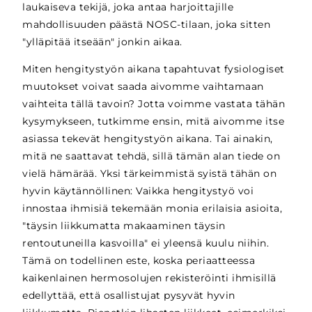
laukaiseva tekijä, joka antaa harjoittajille
mahdollisuuden päästä NOSC-tilaan, joka sitten
"ylläpitää itseään" jonkin aikaa.
Miten hengitystyön aikana tapahtuvat fysiologiset
muutokset voivat saada aivomme vaihtamaan
vaihteita tällä tavoin? Jotta voimme vastata tähän
kysymykseen, tutkimme ensin, mitä aivomme itse
asiassa tekevät hengitystyön aikana. Tai ainakin,
mitä ne saattavat tehdä, sillä tämän alan tiede on
vielä hämärää. Yksi tärkeimmistä syistä tähän on
hyvin käytännöllinen: Vaikka hengitystyö voi
innostaa ihmisiä tekemään monia erilaisia asioita,
"täysin liikkumatta makaaminen täysin
rentoutuneilla kasvoilla" ei yleensä kuulu niihin.
Tämä on todellinen este, koska periaatteessa
kaikenlainen hermosolujen rekisteröinti ihmisillä
edellyttää, että osallistujat pysyvät hyvin