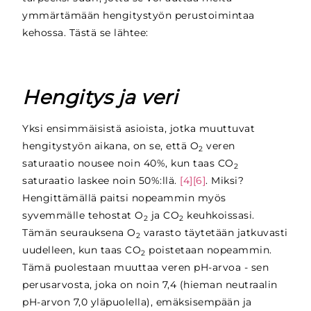
ymmärtämään hengitystyön perustoimintaa
kehossa. Tästä se lähtee:
Hengitys ja veri
Yksi ensimmäisistä asioista, jotka muuttuvat
hengitystyön aikana, on se, että O
veren
2
saturaatio nousee noin 40%, kun taas CO
2
saturaatio laskee noin 50%:llä.
[4][6]
. Miksi?
Hengittämällä paitsi nopeammin myös
syvemmälle tehostat O
ja CO
keuhkoissasi.
2
2
Tämän seurauksena O
varasto täytetään jatkuvasti
2
uudelleen, kun taas CO
poistetaan nopeammin.
2
Tämä puolestaan muuttaa veren pH-arvoa - sen
perusarvosta, joka on noin 7,4 (hieman neutraalin
pH-arvon 7,0 yläpuolella), emäksisempään ja