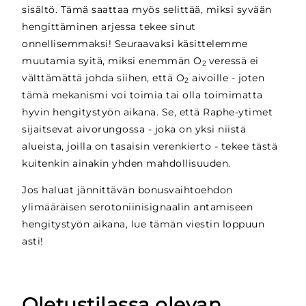
sisältö. Tämä saattaa myös selittää, miksi syvään
hengittäminen arjessa tekee sinut
onnellisemmaksi! Seuraavaksi käsittelemme
muutamia syitä, miksi enemmän O
veressä ei
2
välttämättä johda siihen, että O
aivoille - joten
2
tämä mekanismi voi toimia tai olla toimimatta
hyvin hengitystyön aikana. Se, että Raphe-ytimet
sijaitsevat aivorungossa - joka on yksi niistä
alueista, joilla on tasaisin verenkierto - tekee tästä
kuitenkin ainakin yhden mahdollisuuden.
Jos haluat jännittävän bonusvaihtoehdon
ylimääräisen serotoniinisignaalin antamiseen
hengitystyön aikana, lue tämän viestin loppuun
asti!
Oletustilassa olevan