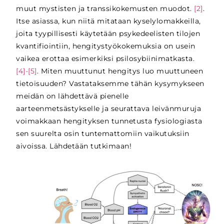
muut mystisten ja transsikokemusten muodot.
[2]
.
Itse asiassa, kun niitä mitataan kyselylomakkeilla,
joita tyypillisesti käytetään psykedeelisten tilojen
kvantifiointiin, hengitystyökokemuksia on usein
vaikea erottaa esimerkiksi psilosybiinimatkasta.
[4]-[5]
. Miten muuttunut hengitys luo muuttuneen
tietoisuuden? Vastataksemme tähän kysymykseen
meidän on lähdettävä pienelle
aarteenmetsästykselle ja seurattava leivänmuruja
voimakkaan hengityksen tunnetusta fysiologiasta
sen suurelta osin tuntemattomiin vaikutuksiin
aivoissa. Lähdetään tutkimaan!