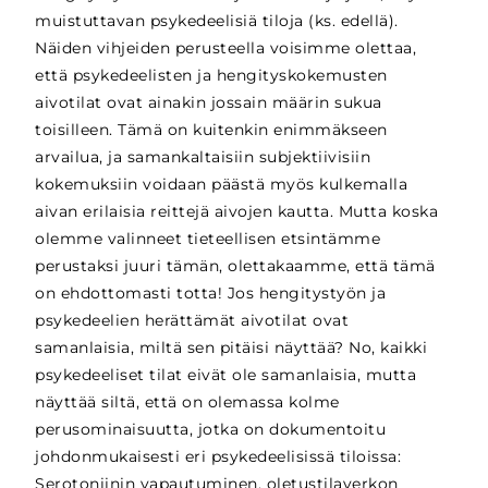
muistuttavan psykedeelisiä tiloja (ks. edellä).
Näiden vihjeiden perusteella voisimme olettaa,
että psykedeelisten ja hengityskokemusten
aivotilat ovat ainakin jossain määrin sukua
toisilleen. Tämä on kuitenkin enimmäkseen
arvailua, ja samankaltaisiin subjektiivisiin
kokemuksiin voidaan päästä myös kulkemalla
aivan erilaisia reittejä aivojen kautta. Mutta koska
olemme valinneet tieteellisen etsintämme
perustaksi juuri tämän, olettakaamme, että tämä
on ehdottomasti totta! Jos hengitystyön ja
psykedeelien herättämät aivotilat ovat
samanlaisia, miltä sen pitäisi näyttää? No, kaikki
psykedeeliset tilat eivät ole samanlaisia, mutta
näyttää siltä, että on olemassa kolme
perusominaisuutta, jotka on dokumentoitu
johdonmukaisesti eri psykedeelisissä tiloissa:
Serotoniinin vapautuminen, oletustilaverkon