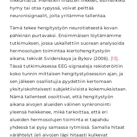
liikkumatta. Pienetkin lihasten liikkeet, esimerkiksi
hymy tai otsa rypyssä, voivat peittää
neuronisignaalit, joita yritämme tallentaa.
Tämä tekee hengitystyön neurotieteestä kovan
pähkinän purtavaksi. Ensimmäisen löytämämme
tutkimuksen, jossa uskallettiin suoraan analysoida
hermosolujen toimintaa kiertohengitystyön
aikana, tekivät Sviderskaya ja Bykov (2006).
[13]
.
Tässä tutkimuksessa EEG-signaaleja rekisteröitiin
koko tunnin mittaisen hengitystyösession ajan, ja
sen jälkeen osallistujia pyydettiin kertomaan
yksityiskohtaisesti subjektiivisista kokemuksistaan.
Nämä tallenteet osoittivat, että hengitystyön
aikana aivojen alueiden välinen synkronointi
yleensä heikkenee, mikä tarkoittaa, että eri
alueiden hermosolujen toiminta ei tapahdu
yhdessä tai pysy samassa rytmissä. Samalla hitaat
värähtelyt (eli aivojen läpi hitaasti kulkevat