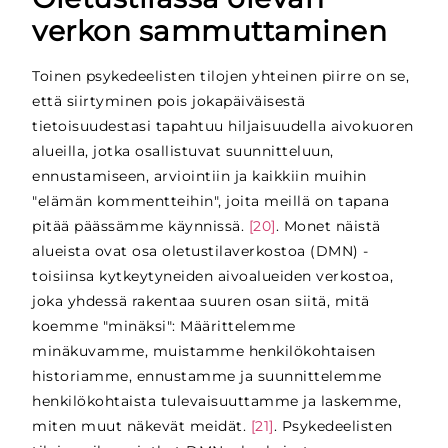
verkon sammuttaminen
Toinen psykedeelisten tilojen yhteinen piirre on se,
että siirtyminen pois jokapäiväisestä
tietoisuudestasi tapahtuu hiljaisuudella aivokuoren
alueilla, jotka osallistuvat suunnitteluun,
ennustamiseen, arviointiin ja kaikkiin muihin
"elämän kommentteihin", joita meillä on tapana
pitää päässämme käynnissä.
[20]
. Monet näistä
alueista ovat osa oletustilaverkostoa (DMN) -
toisiinsa kytkeytyneiden aivoalueiden verkostoa,
joka yhdessä rakentaa suuren osan siitä, mitä
koemme "minäksi": Määrittelemme
minäkuvamme, muistamme henkilökohtaisen
historiamme, ennustamme ja suunnittelemme
henkilökohtaista tulevaisuuttamme ja laskemme,
miten muut näkevät meidät.
[21]
. Psykedeelisten