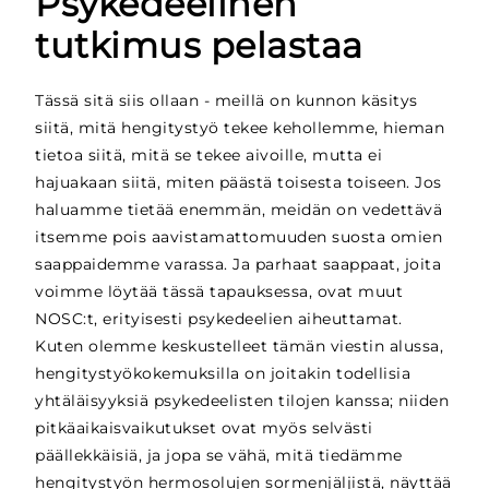
Psykedeelinen
tutkimus pelastaa
Tässä sitä siis ollaan - meillä on kunnon käsitys
siitä, mitä hengitystyö tekee kehollemme, hieman
tietoa siitä, mitä se tekee aivoille, mutta ei
hajuakaan siitä, miten päästä toisesta toiseen. Jos
haluamme tietää enemmän, meidän on vedettävä
itsemme pois aavistamattomuuden suosta omien
saappaidemme varassa. Ja parhaat saappaat, joita
voimme löytää tässä tapauksessa, ovat muut
NOSC:t, erityisesti psykedeelien aiheuttamat.
Kuten olemme keskustelleet tämän viestin alussa,
hengitystyökokemuksilla on joitakin todellisia
yhtäläisyyksiä psykedeelisten tilojen kanssa; niiden
pitkäaikaisvaikutukset ovat myös selvästi
päällekkäisiä, ja jopa se vähä, mitä tiedämme
hengitystyön hermosolujen sormenjäljistä, näyttää