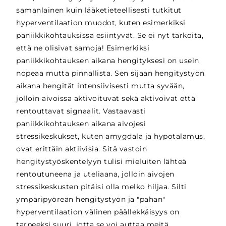
samanlainen kuin lääketieteellisesti tutkitut
hyperventilaation muodot, kuten esimerkiksi
paniikkikohtauksissa esiintyvät. Se ei nyt tarkoita,
että ne olisivat samoja! Esimerkiksi
paniikkikohtauksen aikana hengityksesi on usein
nopeaa mutta pinnallista. Sen sijaan hengitystyön
aikana hengität intensiivisesti mutta syvään,
jolloin aivoissa aktivoituvat sekä aktivoivat että
rentouttavat signaalit. Vastaavasti
paniikkikohtauksen aikana aivojesi
stressikeskukset, kuten amygdala ja hypotalamus,
ovat erittäin aktiivisia. Sitä vastoin
hengitystyöskentelyyn tulisi mieluiten lähteä
rentoutuneena ja uteliaana, jolloin aivojen
stressikeskusten pitäisi olla melko hiljaa. Silti
ympäripyöreän hengitystyön ja "pahan"
hyperventilaation välinen päällekkäisyys on
tarpeeksi suuri, jotta se voi auttaa meitä