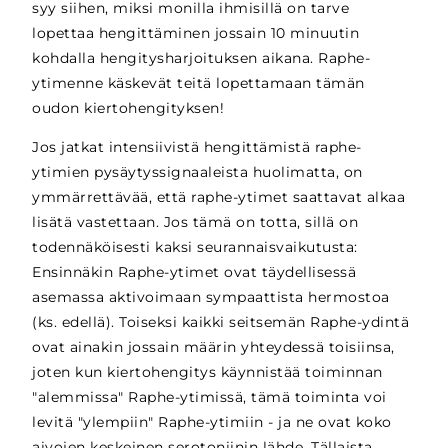
syy siihen, miksi monilla ihmisillä on tarve
lopettaa hengittäminen jossain 10 minuutin
kohdalla hengitysharjoituksen aikana. Raphe-
ytimenne käskevät teitä lopettamaan tämän
oudon kiertohengityksen!
Jos jatkat intensiivistä hengittämistä raphe-
ytimien pysäytyssignaaleista huolimatta, on
ymmärrettävää, että raphe-ytimet saattavat alkaa
lisätä vastettaan. Jos tämä on totta, sillä on
todennäköisesti kaksi seurannaisvaikutusta:
Ensinnäkin Raphe-ytimet ovat täydellisessä
asemassa aktivoimaan sympaattista hermostoa
(ks. edellä). Toiseksi kaikki seitsemän Raphe-ydintä
ovat ainakin jossain määrin yhteydessä toisiinsa,
joten kun kiertohengitys käynnistää toiminnan
"alemmissa" Raphe-ytimissä, tämä toiminta voi
levitä "ylempiin" Raphe-ytimiin - ja ne ovat koko
aivojen keskeinen serotoniinin lähde. Tällaista