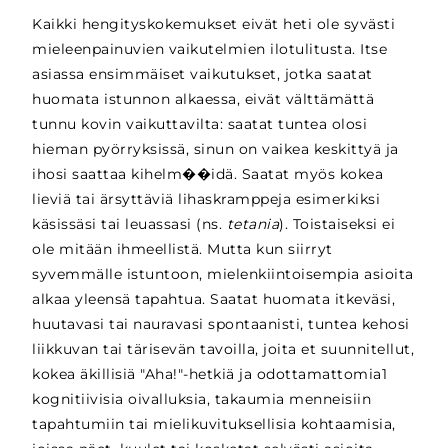
Kaikki hengityskokemukset eivät heti ole syvästi
mieleenpainuvien vaikutelmien ilotulitusta. Itse
asiassa ensimmäiset vaikutukset, jotka saatat
huomata istunnon alkaessa, eivät välttämättä
tunnu kovin vaikuttavilta: saatat tuntea olosi
hieman pyörryksissä, sinun on vaikea keskittyä ja
ihosi saattaa kihelm��idä. Saatat myös kokea
lieviä tai ärsyttäviä lihaskramppeja esimerkiksi
käsissäsi tai leuassasi (ns.
tetania
). Toistaiseksi ei
ole mitään ihmeellistä. Mutta kun siirryt
syvemmälle istuntoon, mielenkiintoisempia asioita
alkaa yleensä tapahtua. Saatat huomata itkeväsi,
huutavasi tai nauravasi spontaanisti, tuntea kehosi
liikkuvan tai tärisevän tavoilla, joita et suunnitellut,
kokea äkillisiä "Aha!"-hetkiä ja odottamattomia1
kognitiivisia oivalluksia, takaumia menneisiin
tapahtumiin tai mielikuvituksellisia kohtaamisia,