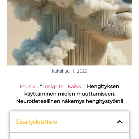
huhtikuu 11, 2025
Etusivu
"
Insights
"
Kaikki
"
Hengityksen
käyttäminen mielen muuttamiseen:
Neurotieteellinen näkemys hengitystyöstä
Sisällysluettelo