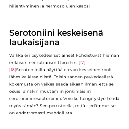
hiljentyminen ja hermosolujen kaaos!
Serotoniini keskeisenä
laukaisijana
Vaikka eri psykedeeliset aineet kohdistuvat hieman
erilaisiin neurotransmittereihin.
[17]
[18]
Serotoniinilla näyttää olevan keskeinen rooli
lähes kaikissa niistä. Toisin sanoen psykedeelistä
kokemusta on vaikea saada aikaan ilman, että se
osuisi ainakin muutamiin jonkinlaisiin
serotoniinireseptoreihin. Voisiko hengitystyö tehdä
myös tämän? Sen perusteella, mitä tiedämme, se
on ehdottomasti mahdollista.