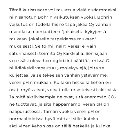
Tämä kuristusote voi muuttua vielä oudommaksi
niin sanotun Bohrin vaikutuksen vuoksi. Bohrin
vaikutus on todella hieno tapa jakaa O
vanhan
2
marxilaisen periaatteen "jokaiselta kykyjensä
mukaan, jokaiselle tarpeidensa mukaan"
mukaisesti. Se toimii näin: Veresi ei vain
satunnaisesti toimita O
kaikkialla. Sen sijaan
2
veressäsi oleva hemoglobiini päättää, missä O-
hiilidioksidi vapautuu.
molekyylejä, joita se
2
kuljettaa. Ja se tekee sen vanhan ystävämme,
veren pH:n mukaan. Kullakin hetkellä kehon eri
osat, myös aivot, voivat olla eriasteisesti aktiivisia.
Ja mitä aktiivisempia ne ovat, sitä enemmän CO
2
ne tuottavat, ja sitä happamampi veren pH on
naapurustossa. Tämän vuoksi veren pH on
normaalioloissa hyvä mittari sille, kuinka
aktiivinen kehon osa on tällä hetkellä ja kuinka