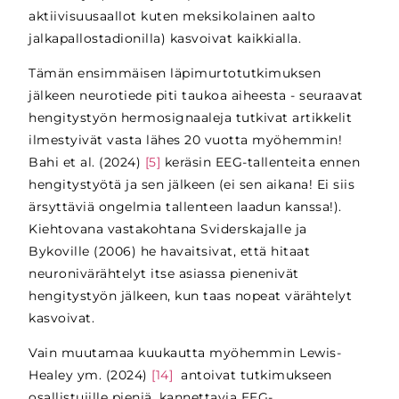
aktiivisuusaallot kuten meksikolainen aalto
jalkapallostadionilla) kasvoivat kaikkialla.
Tämän ensimmäisen läpimurtotutkimuksen
jälkeen neurotiede piti taukoa aiheesta - seuraavat
hengitystyön hermosignaaleja tutkivat artikkelit
ilmestyivät vasta lähes 20 vuotta myöhemmin!
Bahi et al. (2024)
[5]
keräsin EEG-tallenteita ennen
hengitystyötä ja sen jälkeen (ei sen aikana! Ei siis
ärsyttäviä ongelmia tallenteen laadun kanssa!).
Kiehtovana vastakohtana Sviderskajalle ja
Bykoville (2006) he havaitsivat, että hitaat
neuronivärähtelyt itse asiassa pienenivät
hengitystyön jälkeen, kun taas nopeat värähtelyt
kasvoivat.
Vain muutamaa kuukautta myöhemmin Lewis-
Healey ym. (2024)
[14]
antoivat tutkimukseen
osallistujille pieniä, kannettavia EEG-