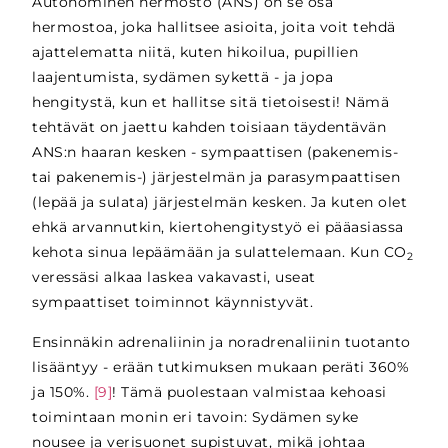
Autonominen hermosto (ANS) on se osa
hermostoa, joka hallitsee asioita, joita voit tehdä
ajattelematta niitä, kuten hikoilua, pupillien
laajentumista, sydämen sykettä - ja jopa
hengitystä, kun et hallitse sitä tietoisesti! Nämä
tehtävät on jaettu kahden toisiaan täydentävän
ANS:n haaran kesken - sympaattisen (pakenemis-
tai pakenemis-) järjestelmän ja parasympaattisen
(lepää ja sulata) järjestelmän kesken. Ja kuten olet
ehkä arvannutkin, kiertohengitystyö ei pääasiassa
kehota sinua lepäämään ja sulattelemaan. Kun CO
2
veressäsi alkaa laskea vakavasti, useat
sympaattiset toiminnot käynnistyvät.
Ensinnäkin adrenaliinin ja noradrenaliinin tuotanto
lisääntyy - erään tutkimuksen mukaan peräti 360%
ja 150%.
[9]
! Tämä puolestaan valmistaa kehoasi
toimintaan monin eri tavoin: Sydämen syke
nousee ja verisuonet supistuvat, mikä johtaa