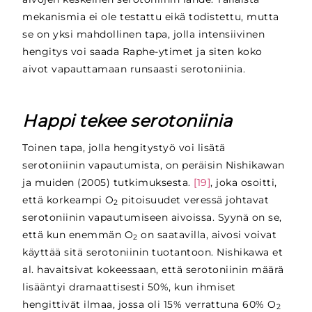
mekanismia ei ole testattu eikä todistettu, mutta
se on yksi mahdollinen tapa, jolla intensiivinen
hengitys voi saada Raphe-ytimet ja siten koko
aivot vapauttamaan runsaasti serotoniinia.
Happi tekee serotoniinia
Toinen tapa, jolla hengitystyö voi lisätä
serotoniinin vapautumista, on peräisin Nishikawan
ja muiden (2005) tutkimuksesta.
[19]
, joka osoitti,
että korkeampi O
pitoisuudet veressä johtavat
2
serotoniinin vapautumiseen aivoissa. Syynä on se,
että kun enemmän O
on saatavilla, aivosi voivat
2
käyttää sitä serotoniinin tuotantoon. Nishikawa et
al. havaitsivat kokeessaan, että serotoniinin määrä
lisääntyi dramaattisesti 50%, kun ihmiset
hengittivät ilmaa, jossa oli 15% verrattuna 60% O
2