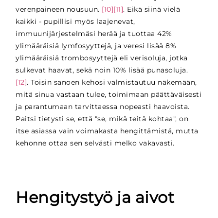
verenpaineen nousuun.
[10][11]
. Eikä siinä vielä
kaikki - pupillisi myös laajenevat,
immuunijärjestelmäsi herää ja tuottaa 42%
ylimääräisiä lymfosyyttejä, ja veresi lisää 8%
ylimääräisiä trombosyyttejä eli verisoluja, jotka
sulkevat haavat, sekä noin 10% lisää punasoluja.
[12]
. Toisin sanoen kehosi valmistautuu näkemään,
mitä sinua vastaan tulee, toimimaan päättäväisesti
ja parantumaan tarvittaessa nopeasti haavoista.
Paitsi tietysti se, että "se, mikä teitä kohtaa", on
itse asiassa vain voimakasta hengittämistä, mutta
kehonne ottaa sen selvästi melko vakavasti.
Hengitystyö ja aivot