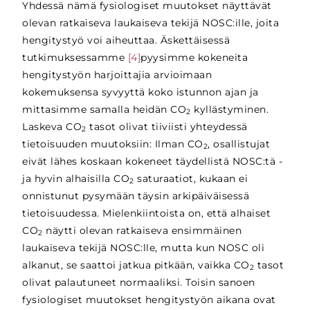
Yhdessä nämä fysiologiset muutokset näyttävät
olevan ratkaiseva laukaiseva tekijä NOSC:ille, joita
hengitystyö voi aiheuttaa. Äskettäisessä
tutkimuksessamme
[4]
pyysimme kokeneita
hengitystyön harjoittajia arvioimaan
kokemuksensa syvyyttä koko istunnon ajan ja
mittasimme samalla heidän CO
kyllästyminen.
2
Laskeva CO
tasot olivat tiiviisti yhteydessä
2
tietoisuuden muutoksiin: Ilman CO
, osallistujat
2
eivät lähes koskaan kokeneet täydellistä NOSC:tä -
ja hyvin alhaisilla CO
saturaatiot, kukaan ei
2
onnistunut pysymään täysin arkipäiväisessä
tietoisuudessa. Mielenkiintoista on, että alhaiset
CO
näytti olevan ratkaiseva ensimmäinen
2
laukaiseva tekijä NOSC:lle, mutta kun NOSC oli
alkanut, se saattoi jatkua pitkään, vaikka CO
tasot
2
olivat palautuneet normaaliksi. Toisin sanoen
fysiologiset muutokset hengitystyön aikana ovat