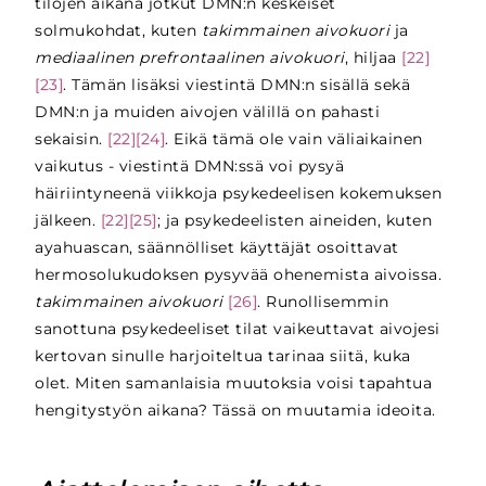
tilojen aikana jotkut DMN:n keskeiset
solmukohdat, kuten
takimmainen aivokuori
ja
mediaalinen prefrontaalinen aivokuori
, hiljaa
[22]
[23]
. Tämän lisäksi viestintä DMN:n sisällä sekä
DMN:n ja muiden aivojen välillä on pahasti
sekaisin.
[22][24]
. Eikä tämä ole vain väliaikainen
vaikutus - viestintä DMN:ssä voi pysyä
häiriintyneenä viikkoja psykedeelisen kokemuksen
jälkeen.
[22][25]
; ja psykedeelisten aineiden, kuten
ayahuascan, säännölliset käyttäjät osoittavat
hermosolukudoksen pysyvää ohenemista aivoissa.
takimmainen aivokuori
[26]
. Runollisemmin
sanottuna psykedeeliset tilat vaikeuttavat aivojesi
kertovan sinulle harjoiteltua tarinaa siitä, kuka
olet. Miten samanlaisia muutoksia voisi tapahtua
hengitystyön aikana? Tässä on muutamia ideoita.