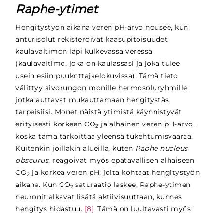
Raphe-ytimet
Hengitystyön aikana veren pH-arvo nousee, kun
anturisolut rekisteröivät kaasupitoisuudet
kaulavaltimon läpi kulkevassa veressä
(kaulavaltimo, joka on kaulassasi ja joka tulee
usein esiin puukottajaelokuvissa). Tämä tieto
välittyy aivorungon monille hermosoluryhmille,
jotka auttavat mukauttamaan hengitystäsi
tarpeisiisi. Monet näistä ytimistä käynnistyvät
erityisesti korkean CO
ja alhainen veren pH-arvo,
2
koska tämä tarkoittaa yleensä tukehtumisvaaraa.
Kuitenkin joillakin alueilla, kuten
Raphe nucleus
obscurus
, reagoivat myös epätavallisen alhaiseen
CO
ja korkea veren pH, joita kohtaat hengitystyön
2
aikana. Kun CO
saturaatio laskee, Raphe-ytimen
2
neuronit alkavat lisätä aktiivisuuttaan, kunnes
hengitys hidastuu.
[8]
. Tämä on luultavasti myös