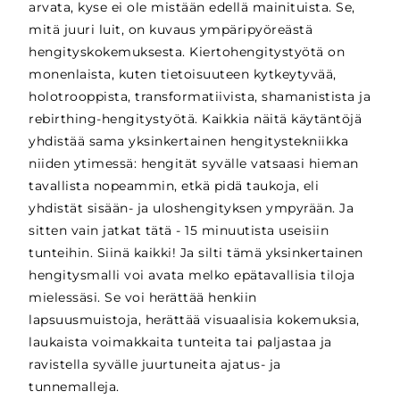
arvata, kyse ei ole mistään edellä mainituista. Se,
mitä juuri luit, on kuvaus ympäripyöreästä
hengityskokemuksesta. Kiertohengitystyötä on
monenlaista, kuten tietoisuuteen kytkeytyvää,
holotrooppista, transformatiivista, shamanistista ja
rebirthing-hengitystyötä. Kaikkia näitä käytäntöjä
yhdistää sama yksinkertainen hengitystekniikka
niiden ytimessä: hengität syvälle vatsaasi hieman
tavallista nopeammin, etkä pidä taukoja, eli
yhdistät sisään- ja uloshengityksen ympyrään. Ja
sitten vain jatkat tätä - 15 minuutista useisiin
tunteihin. Siinä kaikki! Ja silti tämä yksinkertainen
hengitysmalli voi avata melko epätavallisia tiloja
mielessäsi. Se voi herättää henkiin
lapsuusmuistoja, herättää visuaalisia kokemuksia,
laukaista voimakkaita tunteita tai paljastaa ja
ravistella syvälle juurtuneita ajatus- ja
tunnemalleja.