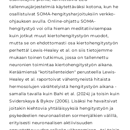
tallennusjärjestelmiä käytettäväksi kotona, kun he
osallistuivat SOMA-hengitysharjoituksiin verkko-
ohjauksen avulla. Online-ohjattu SOMA-
hengitystyö voi olla hieman meditatiivisempaa
kuin jotkut muut kiertohengitystyön muodot,
mutta se on ehdottomasti osa kiertohengitystyön
perhettä! Lewis-Healey et al. on siis tietojemme
mukaan toinen tutkimus, jossa on tallennettu
neuronien toimintaa kiertohengitystyön aikana.
Keräämiensä "kotitallenteiden" perusteella Lewis-
Healey et al. raportoivat vähentyneistä hitaista
hermosolujen värähtelyistä hengitystyön aikana -
samalla tavalla kuin Bahi et al. (2024) ja toisin kuin
Sviderskaya & Bykov (2006). Lisäksi he havaitsivat
joitakin kiehtovia yhtäläisyyksiä hengitystyön ja
psykedeelien neuronaalisten sormenjälkien välillä,
erityisesti neuronaalisen aktiivisuuden