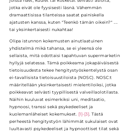
joissa näet, kuulet tai kosketat selvästi asioita,
jotka eivät ole fyysisesti läsnä. Vähemmän
dramaattisissa tilanteissa saatat painiskella
ajatusten kanssa, kuten "Teenkö tämän oikein?" ....
tai yksinkertaisesti nukahtaa!
Olipa istunnon kokemusten ainutlaatuinen
yhdistelmä mikä tahansa, se ei yleensä ole
sellaista, mitä odottaisi tapahtuvan supermarketin
hyllyjä selatessa. Tämä poikkeama jokapäiväisestä
tietoisuudesta tekee hengitystyöskentelystä osan
ei-tavallisista tietoisuustiloista (NOSC). NOSC:t
määritellään yksinkertaisesti mielentiloiksi, jotka
poikkeavat selvästi tyypillisestä valveillaolotilasta.
Näihin kuuluvat esimerkiksi uni, meditaatio,
hypnoosi, transsi sekä psykedeeliset ja
kuolemanläheiset kokemukset.
[1]-[3]
. Tästä
perheestä hengitystyön lähimmät sukulaiset ovat
luultavasti psykedeeliset ja hypnoottiset tilat sekä