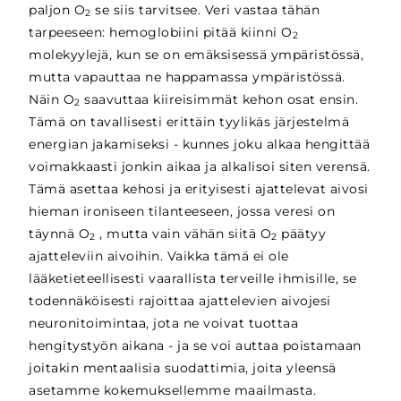
paljon O
se siis tarvitsee. Veri vastaa tähän
2
tarpeeseen: hemoglobiini pitää kiinni O
2
molekyylejä, kun se on emäksisessä ympäristössä,
mutta vapauttaa ne happamassa ympäristössä.
Näin O
saavuttaa kiireisimmät kehon osat ensin.
2
Tämä on tavallisesti erittäin tyylikäs järjestelmä
energian jakamiseksi - kunnes joku alkaa hengittää
voimakkaasti jonkin aikaa ja alkalisoi siten verensä.
Tämä asettaa kehosi ja erityisesti ajattelevat aivosi
hieman ironiseen tilanteeseen, jossa veresi on
täynnä O
, mutta vain vähän siitä O
päätyy
2
2
ajatteleviin aivoihin. Vaikka tämä ei ole
lääketieteellisesti vaarallista terveille ihmisille, se
todennäköisesti rajoittaa ajattelevien aivojesi
neuronitoimintaa, jota ne voivat tuottaa
hengitystyön aikana - ja se voi auttaa poistamaan
joitakin mentaalisia suodattimia, joita yleensä
asetamme kokemuksellemme maailmasta.