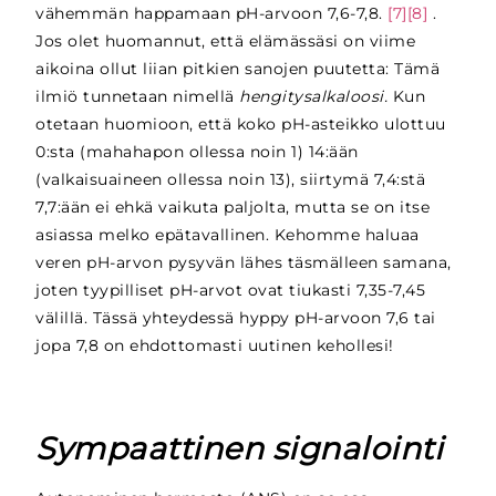
vähemmän happamaan pH-arvoon 7,6-7,8.
[7][8]
.
Jos olet huomannut, että elämässäsi on viime
aikoina ollut liian pitkien sanojen puutetta: Tämä
ilmiö tunnetaan nimellä
hengitysalkaloosi.
Kun
otetaan huomioon, että koko pH-asteikko ulottuu
0:sta (mahahapon ollessa noin 1) 14:ään
(valkaisuaineen ollessa noin 13), siirtymä 7,4:stä
7,7:ään ei ehkä vaikuta paljolta, mutta se on itse
asiassa melko epätavallinen. Kehomme haluaa
veren pH-arvon pysyvän lähes täsmälleen samana,
joten tyypilliset pH-arvot ovat tiukasti 7,35-7,45
välillä. Tässä yhteydessä hyppy pH-arvoon 7,6 tai
jopa 7,8 on ehdottomasti uutinen kehollesi!
Sympaattinen signalointi