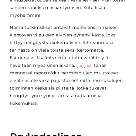
ennustettavuuden selkeän vähenemisen - tai toisin
sanoen kaaoksen lisääntymisen. Siitä lisää
myöhemmin!
Nämä tutkimukset antavat meille ensimmäisen,
kiehtovan vilauksen aivojen dynamiikasta, joka
liittyy hengitystyökokemuksiin. Silti suuri osa
tarinasta on vielä toistaiseksi kertomatta.
Esimerkiksi lisääntyneitä hitaita värähtelyjä
havaitaan myös unen aikana.
[15][16]
. Tähän
mennessä raportoidut hermosolujen muutokset
eivät siis ole vielä paljastaneet niitä hermosolujen
toiminnan keskeisiä piirteitä, jotka tukevat
hengitystyön synnyttämiä ainutlaatuisia
kokemuksia.