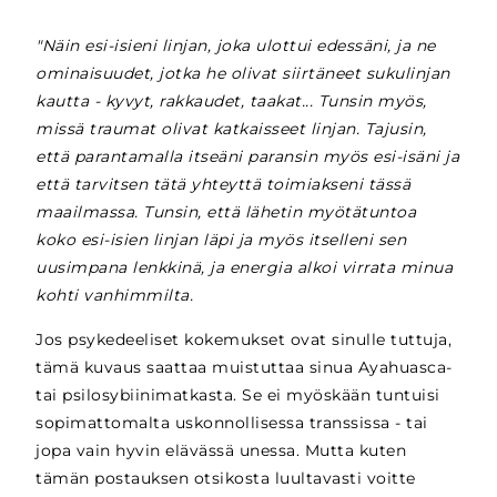
"Näin esi-isieni linjan, joka ulottui edessäni, ja ne
ominaisuudet, jotka he olivat siirtäneet sukulinjan
kautta - kyvyt, rakkaudet, taakat... Tunsin myös,
missä traumat olivat katkaisseet linjan. Tajusin,
että parantamalla itseäni paransin myös esi-isäni ja
että tarvitsen tätä yhteyttä toimiakseni tässä
maailmassa. Tunsin, että lähetin myötätuntoa
koko esi-isien linjan läpi ja myös itselleni sen
uusimpana lenkkinä, ja energia alkoi virrata minua
kohti vanhimmilta.
Jos psykedeeliset kokemukset ovat sinulle tuttuja,
tämä kuvaus saattaa muistuttaa sinua Ayahuasca-
tai psilosybiinimatkasta. Se ei myöskään tuntuisi
sopimattomalta uskonnollisessa transsissa - tai
jopa vain hyvin elävässä unessa. Mutta kuten
tämän postauksen otsikosta luultavasti voitte