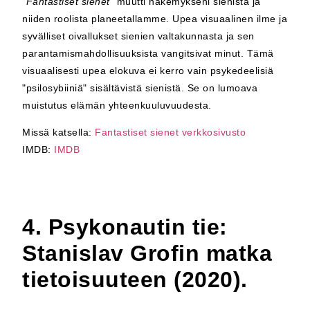
"
Fantastiset sienet"
muutti näkemykseni sienistä ja
niiden roolista planeetallamme. Upea visuaalinen ilme ja
syvälliset oivallukset sienien valtakunnasta ja sen
parantamismahdollisuuksista vangitsivat minut. Tämä
visuaalisesti upea elokuva ei kerro vain psykedeelisiä
"psilosybiiniä" sisältävistä sienistä. Se on lumoava
muistutus elämän yhteenkuuluvuudesta.
Missä katsella:
Fantastiset sienet verkkosivusto
IMDB:
IMDB
4. Psykonautin tie:
Stanislav Grofin matka
tietoisuuteen (2020).