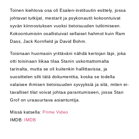
Toinen kiehtova osa oli Esalen-instituutin esittely, jossa
johtavat tutkijat, mestarit ja psykonautit kokoontuivat
syvän kiinnostuksen vuoksi tietoisuuden tutkimiseen.
Kokoontumisiin osallistuivat sellaiset hahmot kuin Ram
Dass, Jack Kornfield ja David Bohm.
Toisinaan huomasin yrittäväni nähdä kertojan läpi, joka
otti toisinaan liikaa tilaa Stanin uskomattomalta
tarinalta, mutta se oli kuitenkin hallittavissa, ja
suosittelen silti tätä dokumenttia, koska se todella
valaisee ihmisen tietoisuuden syvyyksiä ja sitä, miten ei-
tavalliset tilat voivat johtaa parantumiseen, jossa Stan
Grof on uraauurtava asiantuntija.
Missä katsella:
Prime Video
IMDB:
IMDB