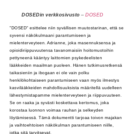
DOSEDin verkkosivusto
–
DOSED
"DOSED" esittelee niin syvällisen muutostarinan, että se
syvensi näkökulmaani parantumiseen ja
mielenterveyteen. Adrianne, joka masennuksensa ja
opioidiriippuvuutensa tavanomaisiin hoitomuotoihin
pettyneenä kääntyy laittomien psykedeelisten
lääkkeiden maailman puoleen. Hänen tutkimusretkensä
taikasieniin ja ibogaan ei ole vain polku
henkilökohtaiseen parantumiseen vaan myös ilmestys
kasvilääkkeiden mahdollisuuksista määritellä uudelleen
lähestymistapamme mielenterveyteen ja riippuvuuteen.
Se on raaka ja syvästi koskettava kertomus, joka
korostaa luonnon voimaa rauhan ja selkeyden
löytämisessä. Tämä dokumentti tarjoaa toivon majakan
ja vaihtoehtoisen näkökulman parantumiseen niille,
jotka sitä tarvitsevat.