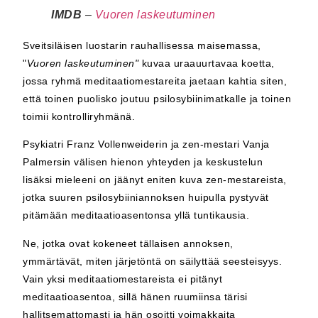
IMDB
–
Vuoren laskeutuminen
Sveitsiläisen luostarin rauhallisessa maisemassa,
"
Vuoren laskeutuminen"
kuvaa uraauurtavaa koetta,
jossa ryhmä meditaatiomestareita jaetaan kahtia siten,
että toinen puolisko joutuu psilosybiinimatkalle ja toinen
toimii kontrolliryhmänä.
Psykiatri Franz Vollenweiderin ja zen-mestari Vanja
Palmersin välisen hienon yhteyden ja keskustelun
lisäksi mieleeni on jäänyt eniten kuva zen-mestareista,
jotka suuren psilosybiiniannoksen huipulla pystyvät
pitämään meditaatioasentonsa yllä tuntikausia.
Ne, jotka ovat kokeneet tällaisen annoksen,
ymmärtävät, miten järjetöntä on säilyttää seesteisyys.
Vain yksi meditaatiomestareista ei pitänyt
meditaatioasentoa, sillä hänen ruumiinsa tärisi
hallitsemattomasti ja hän osoitti voimakkaita