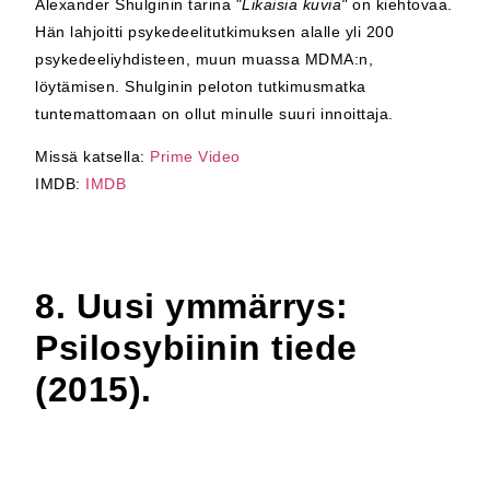
Alexander Shulginin tarina "
Likaisia kuvia"
on kiehtovaa.
Hän lahjoitti psykedeelitutkimuksen alalle yli 200
psykedeeliyhdisteen, muun muassa MDMA:n,
löytämisen. Shulginin peloton tutkimusmatka
tuntemattomaan on ollut minulle suuri innoittaja.
Missä katsella:
Prime Video
IMDB:
IMDB
8. Uusi ymmärrys:
Psilosybiinin tiede
(2015).