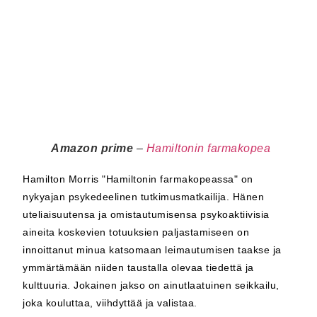
Amazon prime
–
Hamiltonin farmakopea
Hamilton Morris "Hamiltonin farmakopeassa" on
nykyajan psykedeelinen tutkimusmatkailija. Hänen
uteliaisuutensa ja omistautumisensa psykoaktiivisia
aineita koskevien totuuksien paljastamiseen on
innoittanut minua katsomaan leimautumisen taakse ja
ymmärtämään niiden taustalla olevaa tiedettä ja
kulttuuria. Jokainen jakso on ainutlaatuinen seikkailu,
joka kouluttaa, viihdyttää ja valistaa.