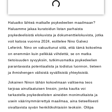
Haluatko lähteä matkalle psykedeelien maailmaan?
Haluamme jakaa kuratoidun listan parhaista
psykedeelisistä elokuvista ja dokumenttielokuvista, jotka
voit katsoa vuonna 2024, esittelee Nino Galvez
Leferink. Nino on vakuuttunut siitä, että tämä kokoelma
on enemmän kuin pelkkää viihdettä; se on matka
tietoisuuden syvyyksiin, tutkimusmatka psykedeelien
parantavasta potentiaalista ja todistus luonnon, tieteen
ja ihmishengen välisistä syvällisistä yhteyksistä.
Jokainen Ninon tähän kokoelmaan valitsema teos
tarjoaa ainutlaatuisen linssin, jonka kautta voi
tarkastella psykedeelisten aineiden monimutkaista ja
usein väärinymmärrettyä maailmaa, aina tieteellisesti
oivaltavista syvän henkilökohtaisiin teoksiin. Olitpa