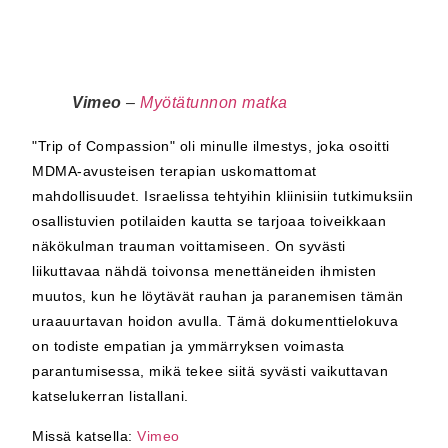
Vimeo
–
Myötätunnon matka
"Trip of Compassion" oli minulle ilmestys, joka osoitti
MDMA-avusteisen terapian uskomattomat
mahdollisuudet. Israelissa tehtyihin kliinisiin tutkimuksiin
osallistuvien potilaiden kautta se tarjoaa toiveikkaan
näkökulman trauman voittamiseen. On syvästi
liikuttavaa nähdä toivonsa menettäneiden ihmisten
muutos, kun he löytävät rauhan ja paranemisen tämän
uraauurtavan hoidon avulla. Tämä dokumenttielokuva
on todiste empatian ja ymmärryksen voimasta
parantumisessa, mikä tekee siitä syvästi vaikuttavan
katselukerran listallani.
Missä katsella:
Vimeo