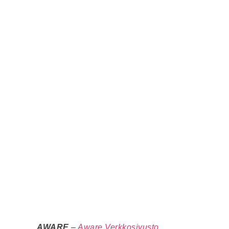
AWARE
–
Aware Verkkosivusto