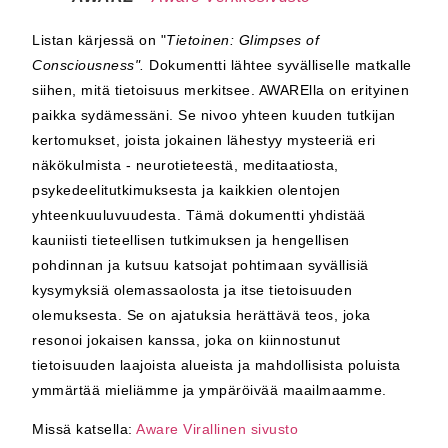
Listan kärjessä on "
Tietoinen: Glimpses of
Consciousness".
Dokumentti lähtee syvälliselle matkalle
siihen, mitä tietoisuus merkitsee. AWARElla on erityinen
paikka sydämessäni. Se nivoo yhteen kuuden tutkijan
kertomukset, joista jokainen lähestyy mysteeriä eri
näkökulmista - neurotieteestä, meditaatiosta,
psykedeelitutkimuksesta ja kaikkien olentojen
yhteenkuuluvuudesta. Tämä dokumentti yhdistää
kauniisti tieteellisen tutkimuksen ja hengellisen
pohdinnan ja kutsuu katsojat pohtimaan syvällisiä
kysymyksiä olemassaolosta ja itse tietoisuuden
olemuksesta. Se on ajatuksia herättävä teos, joka
resonoi jokaisen kanssa, joka on kiinnostunut
tietoisuuden laajoista alueista ja mahdollisista poluista
ymmärtää mieliämme ja ympäröivää maailmaamme.
Missä katsella:
Aware Virallinen sivusto