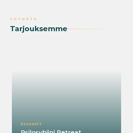
TUTUSTU
Tarjouksemme
EVOSHIFT
Psilosybiini Retreat