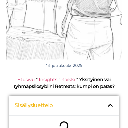
18. joulukuuta 2025
Etusivu
"
Insights
"
Kaikki
"
Yksityinen vai
ryhmäpsilosybiini Retreats: kumpi on paras?
Sisällysluettelo