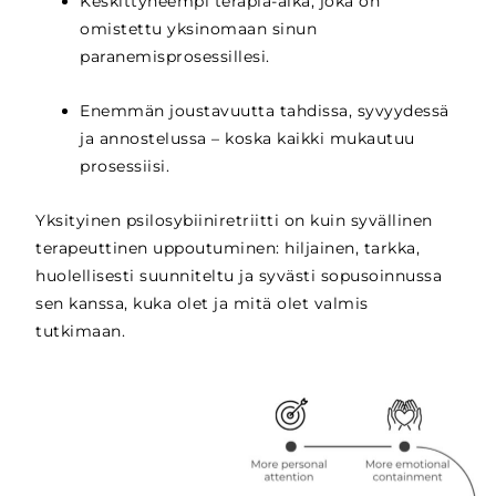
Keskittyneempi terapia-aika, joka on
omistettu yksinomaan sinun
paranemisprosessillesi.
Enemmän joustavuutta tahdissa, syvyydessä
ja annostelussa – koska kaikki mukautuu
prosessiisi.
Yksityinen psilosybiiniretriitti on kuin syvällinen
terapeuttinen uppoutuminen: hiljainen, tarkka,
huolellisesti suunniteltu ja syvästi sopusoinnussa
sen kanssa, kuka olet ja mitä olet valmis
tutkimaan.