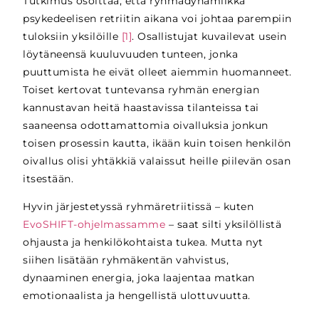
Tutkimus
osoittaa, että ryhmädynamiikka
psykedeelisen retriitin aikana voi johtaa parempiin
tuloksiin yksilöille
[1]
.
Osallistujat kuvailevat usein
löytäneensä kuuluvuuden tunteen, jonka
puuttumista he eivät olleet aiemmin huomanneet.
Toiset kertovat tuntevansa ryhmän energian
kannustavan heitä haastavissa tilanteissa tai
saaneensa odottamattomia oivalluksia jonkun
toisen prosessin kautta, ikään kuin toisen henkilön
oivallus olisi yhtäkkiä valaissut heille piilevän osan
itsestään.
Hyvin järjestetyssä ryhmäretriitissä – kuten
EvoSHIFT-ohjelmassamme
– saat silti yksilöllistä
ohjausta ja henkilökohtaista tukea. Mutta nyt
siihen lisätään ryhmäkentän vahvistus,
dynaaminen energia, joka laajentaa matkan
emotionaalista ja hengellistä ulottuvuutta.