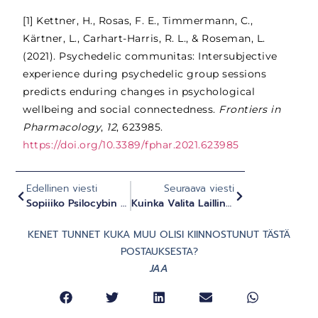
[1] Kettner, H., Rosas, F. E., Timmermann, C.,
Kärtner, L., Carhart-Harris, R. L., & Roseman, L.
(2021). Psychedelic communitas: Intersubjective
experience during psychedelic group sessions
predicts enduring changes in psychological
wellbeing and social connectedness.
Frontiers in
Pharmacology
,
12
, 623985.
https://doi.org/10.3389/fphar.2021.623985
Edellinen viesti
Seuraava viesti
Sopiiiko Psilocybin Retreat Minulle? Vasta-Aiheet Ja Kelpoisuus
Kuinka Valita Laillinen Psilosybiini Retreat (vaihe Vaiheelta)
KENET TUNNET KUKA MUU OLISI KIINNOSTUNUT TÄSTÄ
POSTAUKSESTA?
JAA