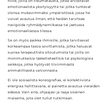
niille, joilla on traumatausta, jotka arvostavat
emotionaalista yksityisyyttä tai jotka tuntevat
olonsa mukavimmaksi ympäristössä, jossa he
voivat avautua ilman, että heidän tarvitsee
navigoida ryhmädynamiikassa tai jaetussa
emotionaalisessa tilassa.
Se on myös paikka ihmisille, jotka tarvitsevat
korkeampaa tasoa sovittamista, jotka haluavat
suoraa terapeuttista sitoutumista tai joilla on
monimutkaisia lääketieteellisiä tai psykologisia
seikkoja, jotka hyötyvät tiiviimmästä
ammatillisesta valvonnasta.
Ei ole sosiaalista koreografiaa, ei kollektiivista
energiaa hallittavana, ei painetta avautua vieraiden
edessä. Vain sinä, ohjaajasi ja laaja sisäinen
maisema, jota olet tullut tutkimaan.