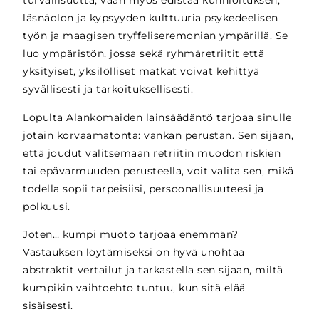
turvallisuutta, vaan myös edistää kunnioituksen,
läsnäolon ja kypsyyden kulttuuria psykedeelisen
työn ja maagisen tryffeliseremonian ympärillä. Se
luo ympäristön, jossa sekä ryhmäretriitit että
yksityiset, yksilölliset matkat voivat kehittyä
syvällisesti ja tarkoituksellisesti.
Lopulta Alankomaiden lainsäädäntö tarjoaa sinulle
jotain korvaamatonta: vankan perustan. Sen sijaan,
että joudut valitsemaan retriitin muodon riskien
tai epävarmuuden perusteella, voit valita sen, mikä
todella sopii tarpeisiisi, persoonallisuuteesi ja
polkuusi.
Joten… kumpi muoto tarjoaa enemmän?
Vastauksen löytämiseksi on hyvä unohtaa
abstraktit vertailut ja tarkastella sen sijaan, miltä
kumpikin vaihtoehto tuntuu, kun sitä elää
sisäisesti.