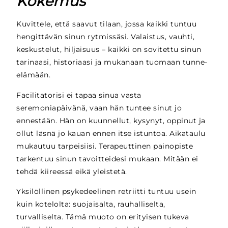
Kokemus
Kuvittele, että saavut tilaan, jossa kaikki tuntuu
hengittävän sinun rytmissäsi. Valaistus, vauhti,
keskustelut, hiljaisuus – kaikki on sovitettu sinun
tarinaasi, historiaasi ja mukanaan tuomaan tunne-
elämään.
Facilitatorisi ei tapaa sinua vasta
seremoniapäivänä, vaan hän tuntee sinut jo
ennestään. Hän on kuunnellut, kysynyt, oppinut ja
ollut läsnä jo kauan ennen itse istuntoa. Aikataulu
mukautuu tarpeisiisi. Terapeuttinen painopiste
tarkentuu sinun tavoitteidesi mukaan. Mitään ei
tehdä kiireessä eikä yleistetä.
Yksilöllinen psykedeelinen retriitti tuntuu usein
kuin kotelolta: suojaisalta, rauhalliselta,
turvalliselta. Tämä muoto on erityisen tukeva