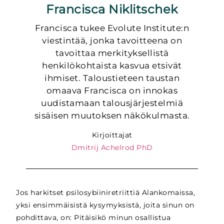
Francisca Niklitschek
Francisca tukee Evolute Institute:n
viestintää, jonka tavoitteena on
tavoittaa merkityksellistä
henkilökohtaista kasvua etsivät
ihmiset. Taloustieteen taustan
omaava Francisca on innokas
uudistamaan talousjärjestelmiä
sisäisen muutoksen näkökulmasta.
Kirjoittajat
Dmitrij Achelrod PhD
Jos harkitset psilosybiiniretriittiä Alankomaissa,
yksi ensimmäisistä kysymyksistä, joita sinun on
pohdittava, on: Pitäisikö minun osallistua