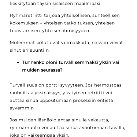
keskitytään täysin sisäiseen maailmaasi.
Ryhmäretriitti tarjoaa yhteisöllisen, suhteellisen
kokemuksen – yhteisen tarkoituksen, yhteisen
todistamisen, yhteisen ihmisyyden.
Molemmat polut ovat voimakkaita; ne vain vievät
sinut eri suuntiin.
Tunnenko oloni turvallisemmaksi yksin vai
muiden seurassa?
Turvallisuus on portti syvyyteen. Jos hermostoasi
rauhoittaa yksinäisyys, yksityinen retriitti voi
auttaa sinua uppoutumaan prosessiin entistä
syvemmin.
Jos muiden läsnäolo antaa sinulle vakautta,
ryhmämuoto voi auttaa sinua avautumaan tavalla,
joka on vaikeampaa yksin.