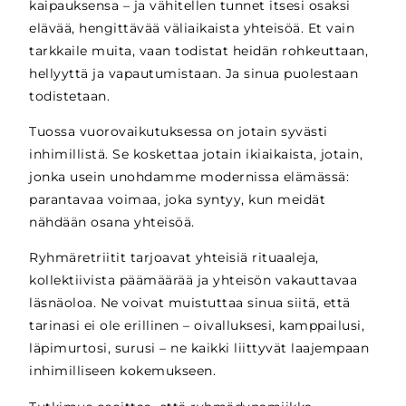
kaipauksensa – ja vähitellen tunnet itsesi osaksi
elävää, hengittävää väliaikaista yhteisöä. Et vain
tarkkaile muita, vaan todistat heidän rohkeuttaan,
hellyyttä ja vapautumistaan. Ja sinua puolestaan
todistetaan.
Tuossa vuorovaikutuksessa on jotain syvästi
inhimillistä. Se koskettaa jotain ikiaikaista, jotain,
jonka usein unohdamme modernissa elämässä:
parantavaa voimaa, joka syntyy, kun meidät
nähdään osana yhteisöä.
Ryhmäretriitit tarjoavat yhteisiä rituaaleja,
kollektiivista päämäärää ja yhteisön vakauttavaa
läsnäoloa. Ne voivat muistuttaa sinua siitä, että
tarinasi ei ole erillinen – oivalluksesi, kamppailusi,
läpimurtosi, surusi – ne kaikki liittyvät laajempaan
inhimilliseen kokemukseen.