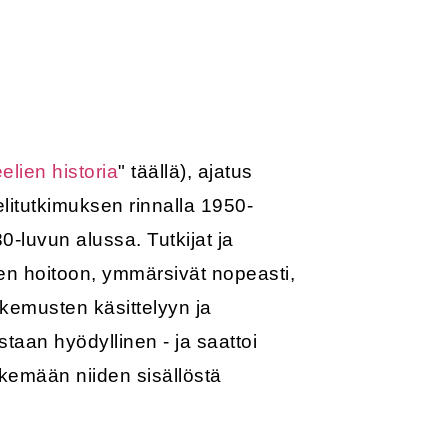
lien historia
" täällä), ajatus
elitutkimuksen rinnalla 1950-
0-luvun alussa. Tutkijat ja
ksien hoitoon, ymmärsivät nopeasti,
okemusten käsittelyyn ja
staan hyödyllinen - ja saattoi
ekemään niiden sisällöstä