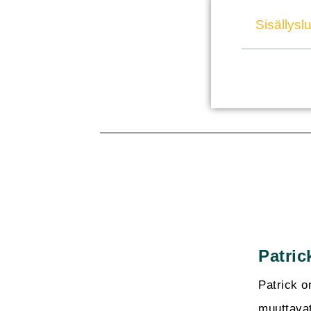
Sisällyslu
Patric
Patrick o
muuttavat