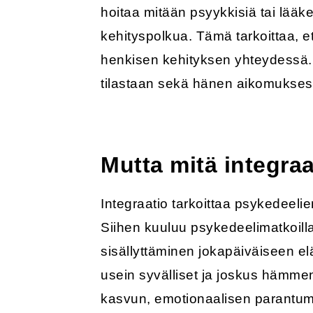
hoitaa mitään psyykkisiä tai lääke
kehityspolkua. Tämä tarkoittaa, et
henkisen kehityksen yhteydessä. 
tilastaan sekä hänen aikomukse
Mutta mitä integraa
Integraatio tarkoittaa psykedeelie
Siihen kuuluu psykedeelimatkoil
sisällyttäminen jokapäiväiseen el
usein syvälliset ja joskus hämme
kasvun, emotionaalisen parantumi