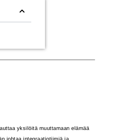
ka auttaa yksilöitä muuttamaan elämää
 johtaa integraatiotiimiä ja