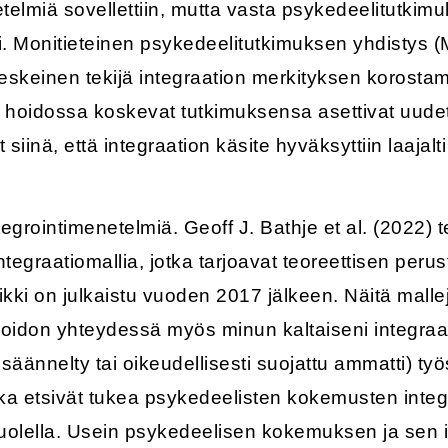
etelmiä sovellettiin, mutta vasta psykedeelitutki
yi. Monitieteinen psykedeelitutkimuksen yhdistys (M
keskeinen tekijä integraation merkityksen koros
hoidossa koskevat tutkimuksensa asettivat uudet
t siinä, että integraation käsite hyväksyttiin laajal
egrointimenetelmiä. Geoff J. Bathje et al. (2022
 integraatiomallia, jotka tarjoavat teoreettisen pe
aikki on julkaistu vuoden 2017 jälkeen. Näitä mallej
hoidon yhteydessä myös minun kaltaiseni integraa
 säännelty tai oikeudellisesti suojattu ammatti) työ
tka etsivät tukea psykedeelisten kokemusten integ
puolella. Usein psykedeelisen kokemuksen ja sen i