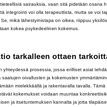
tieteellisiä sairauksia, vaan sitä pidetään osana h
tä integrointi voi olla terapeuttista, mutta se voi
Se, mikä lähestymistapa on oikea, riippuu yksilö
staan kokea psykedeelinen kokemus.
tio tarkalleen ottaen tarkoit
n yhteydessä prosessia, jossa erilliset asiat tehd
la saatujen oivallusten ja kokemusten ymmärtämi
ämään mielekkäällä ja rakentavalla tavalla. Tämä 
ntävät kokemukset voidaan muuntaa konkreettisik
sen ja itsetuntemuksen kannalta ja jotta tilapäi