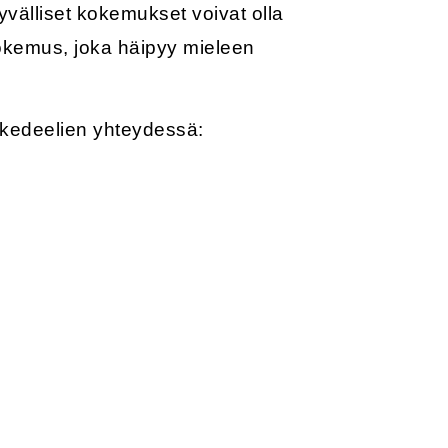
välliset kokemukset voivat olla
ukokemus, joka häipyy mieleen
ykedeelien yhteydessä: