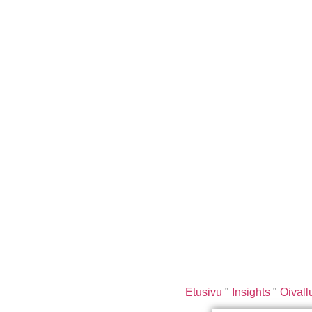
Etusivu
"
Insights
"
Oivall