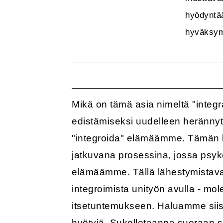
hyödyntää
hyväksymi
Mikä on tämä asia nimeltä "integ
edistämiseksi uudelleen herännyt
"integroida" elämäämme. Tämän k
jatkuvana prosessina, jossa psyk
elämäämme. Tällä lähestymistavall
integroimista unityön avulla - m
itsetuntemukseen. Haluamme siis t
hyötyjä. Sukelletaanpa suoraan s