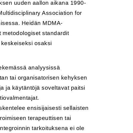
muksen uuden aallon aikana 1990-
ultidisciplinary Association for
tamisessa. Heidän MDMA-
 metodologiset standardit
ti keskeiseksi osaksi
) tekemässä analyysissä
rustan tai organisatorisen kehyksen
a ja käytäntöjä soveltavat paitsi
tiovalmentajat.
skentelee ensisijaisesti sellaisten
roimiseen terapeuttisen tai
ntegroinnin tarkoituksena ei ole