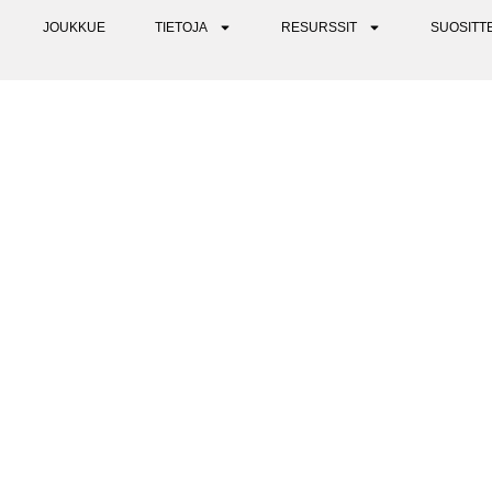
JOUKKUE
TIETOJA
RESURSSIT
SUOSITT
N INTEGRAATIO - MITÄ SE O
TOIMII?