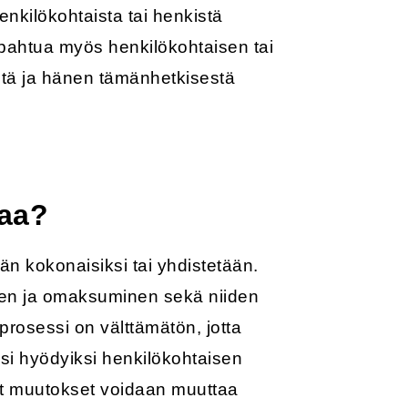
enkilökohtaista tai henkistä
 tapahtua myös henkilökohtaisen tai
stä ja hänen tämänhetkisestä
taa?
ään kokonaisiksi tai yhdistetään.
nen ja omaksuminen sekä niiden
prosessi on välttämätön, jotta
si hyödyiksi henkilökohtaisen
set muutokset voidaan muuttaa