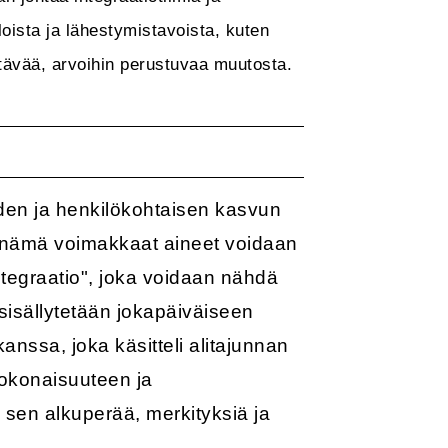
oista ja lähestymistavoista, kuten
tävää, arvoihin perustuvaa muutosta.
den ja henkilökohtaisen kasvun
en nämä voimakkaat aineet voidaan
tegraatio", joka voidaan nähdä
sisällytetään jokapäiväiseen
nssa, joka käsitteli alitajunnan
kokonaisuuteen ja
- sen alkuperää, merkityksiä ja