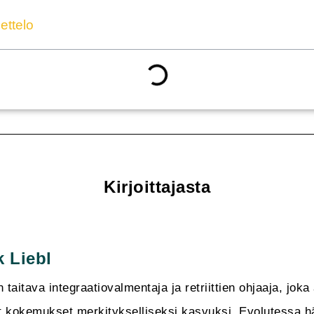
ettelo
Kirjoittajasta
k Liebl
n taitava integraatiovalmentaja ja retriittien ohjaaja, jo
 kokemukset merkitykselliseksi kasvuksi. Evolutessa hän