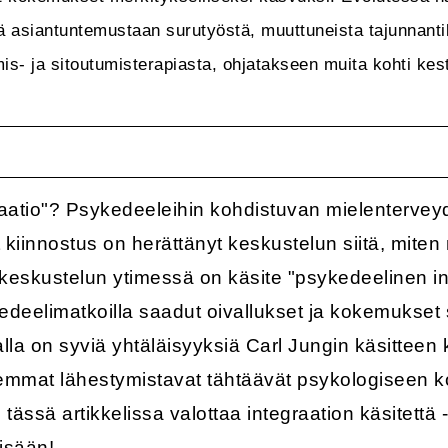
 asiantuntemustaan surutyöstä, muuttuneista tajunnantil
s- ja sitoutumisterapiasta, ohjatakseen muita kohti kes
raatio"? Psykedeeleihin kohdistuvan mielentervey
 kiinnostus on herättänyt keskustelun siitä, mit
eskustelun ytimessä on käsite "psykedeelinen in
edeelimatkoilla saadut oivallukset ja kokemukset 
a on syviä yhtäläisyyksiä Carl Jungin käsitteen ka
olemmat lähestymistavat tähtäävät psykologiseen 
ässä artikkelissa valottaa integraation käsitettä 
isään!