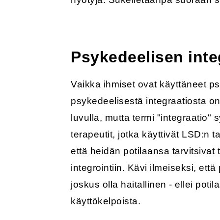
Psykedeelisen integ
Vaikka ihmiset ovat käyttäneet p
psykedeelisestä integraatiosta on
luvulla, mutta termi "integraatio"
terapeutit, jotka käyttivät LSD:n t
että heidän potilaansa tarvitsiva
integrointiin. Kävi ilmeiseksi, et
joskus olla haitallinen - ellei p
käyttökelpoista.