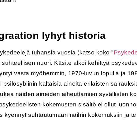
raation lyhyt historia
sykedeelejä tuhansia vuosia (katso koko "
Psykedee
 suhteellisen nuori. Käsite alkoi kehittyä psykede
 syntyi vasta myöhemmin, 1970-luvun lopulla ja 198
ai psilosybiinin kaltaisia aineita erilaisten sairau
t tukea näiden aineiden aiheuttamien syvällisten k
tä psykedeelisten kokemusten sisältö ei ollut luonno
otilas kyennyt suhtautumaan näihin kokemuksiin ja t