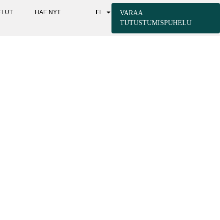
ELUT
HAE NYT
FI
VARAA
TUTUSTUMISPUHELU
N JA MITEN SE