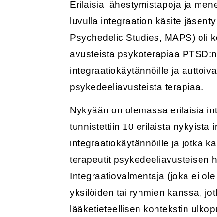
Erilaisia lähestymistapoja ja men
luvulla integraation käsite jäsent
Psychedelic Studies, MAPS) oli 
avusteista psykoterapiaa PTSD:n 
integraatiokäytännöille ja auttoiva
psykedeeliavusteista terapiaa.
Nykyään on olemassa erilaisia int
tunnistettiin 10 erilaista nykyistä
integraatiokäytännöille ja jotka k
terapeutit psykedeeliavusteisen 
Integraatiovalmentaja (joka ei ole
yksilöiden tai ryhmien kanssa, jo
lääketieteellisen kontekstin ulko