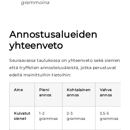
grammoina
Annostusalueiden
yhteenveto
Seuraavassa taulukossa on yhteenveto sekä sienien
että tryffelien annosteluväleistä, jotka perustuvat
edellä mainittuihin tietoihin:
Aine
Pieni
Kohtalainen
Vahva
S
annos
annos
annos
a
Kuivatut
1-2
2-3
3,5-5
>
sienet
grammaa
grammaa
grammaa