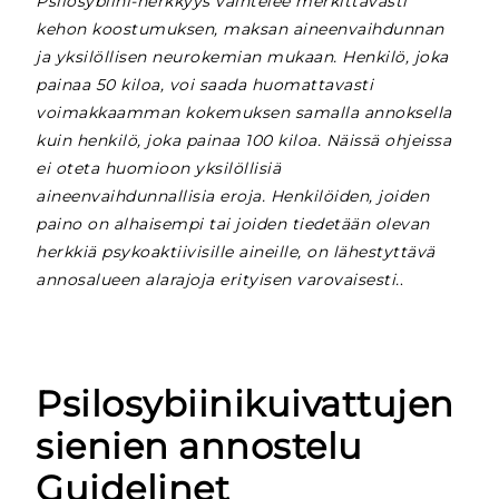
Psilosybiini-herkkyys vaihtelee merkittävästi
kehon koostumuksen, maksan aineenvaihdunnan
ja yksilöllisen neurokemian mukaan. Henkilö, joka
painaa 50 kiloa, voi saada huomattavasti
voimakkaamman kokemuksen samalla annoksella
kuin henkilö, joka painaa 100 kiloa. Näissä ohjeissa
ei oteta huomioon yksilöllisiä
aineenvaihdunnallisia eroja. Henkilöiden, joiden
paino on alhaisempi tai joiden tiedetään olevan
herkkiä psykoaktiivisille aineille, on lähestyttävä
annosalueen alarajoja erityisen varovaisesti.
.
Psilosybiinikuivattujen
sienien annostelu
Guidelinet