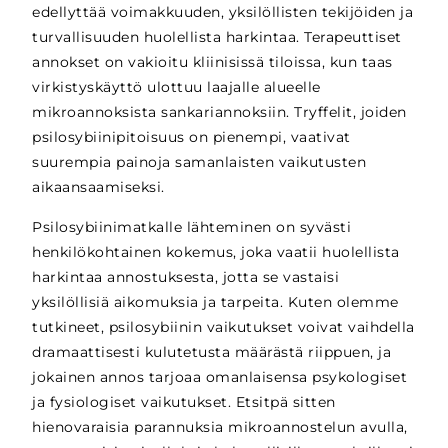
edellyttää voimakkuuden, yksilöllisten tekijöiden ja
turvallisuuden huolellista harkintaa. Terapeuttiset
annokset on vakioitu kliinisissä tiloissa, kun taas
virkistyskäyttö ulottuu laajalle alueelle
mikroannoksista sankariannoksiin. Tryffelit, joiden
psilosybiinipitoisuus on pienempi, vaativat
suurempia painoja samanlaisten vaikutusten
aikaansaamiseksi.
Psilosybiinimatkalle lähteminen on syvästi
henkilökohtainen kokemus, joka vaatii huolellista
harkintaa annostuksesta, jotta se vastaisi
yksilöllisiä aikomuksia ja tarpeita. Kuten olemme
tutkineet, psilosybiinin vaikutukset voivat vaihdella
dramaattisesti kulutetusta määrästä riippuen, ja
jokainen annos tarjoaa omanlaisensa psykologiset
ja fysiologiset vaikutukset. Etsitpä sitten
hienovaraisia parannuksia mikroannostelun avulla,