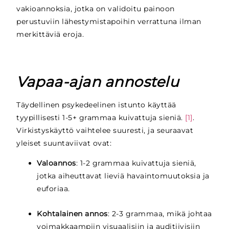
vakioannoksia, jotka on validoitu painoon
perustuviin lähestymistapoihin verrattuna ilman
merkittäviä eroja.
Vapaa-ajan annostelu
Täydellinen psykedeelinen istunto käyttää
tyypillisesti 1-5+ grammaa kuivattuja sieniä.
[1]
.
Virkistyskäyttö vaihtelee suuresti, ja seuraavat
yleiset suuntaviivat ovat:
Valoannos
: 1-2 grammaa kuivattuja sieniä,
jotka aiheuttavat lieviä havaintomuutoksia ja
euforiaa.
Kohtalainen annos
: 2-3 grammaa, mikä johtaa
voimakkaampiin visuaalisiin ja auditiivisiin