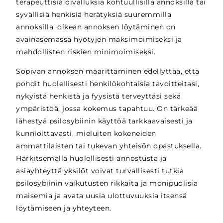
terapeuttisia oivalluksia kohtuullisilla annoksilla tai
syvällisiä henkisiä herätyksiä suuremmilla
annoksilla, oikean annoksen löytäminen on
avainasemassa hyötyjen maksimoimiseksi ja
mahdollisten riskien minimoimiseksi.
Sopivan annoksen määrittäminen edellyttää, että
pohdit huolellisesti henkilökohtaisia tavoitteitasi,
nykyistä henkistä ja fyysistä terveyttäsi sekä
ympäristöä, jossa kokemus tapahtuu. On tärkeää
lähestyä psilosybiinin käyttöä tarkkaavaisesti ja
kunnioittavasti, mieluiten kokeneiden
ammattilaisten tai tukevan yhteisön opastuksella.
Harkitsemalla huolellisesti annostusta ja
asiayhteyttä yksilöt voivat turvallisesti tutkia
psilosybiinin vaikutusten rikkaita ja monipuolisia
maisemia ja avata uusia ulottuvuuksia itsensä
löytämiseen ja yhteyteen.