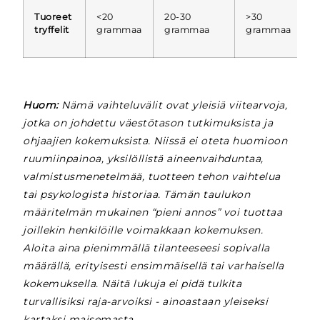
Tuoreet
<20
20-30
>30
(
tryffelit
grammaa
grammaa
grammaa
Huom:
Nämä vaihteluvälit ovat yleisiä viitearvoja,
jotka on johdettu väestötason tutkimuksista ja
ohjaajien kokemuksista. Niissä ei oteta huomioon
ruumiinpainoa, yksilöllistä aineenvaihduntaa,
valmistusmenetelmää, tuotteen tehon vaihtelua
tai psykologista historiaa. Tämän taulukon
määritelmän mukainen “pieni annos” voi tuottaa
joillekin henkilöille voimakkaan kokemuksen.
Aloita aina pienimmällä tilanteeseesi sopivalla
määrällä, erityisesti ensimmäisellä tai varhaisella
kokemuksella. Näitä lukuja ei pidä tulkita
turvallisiksi raja-arvoiksi - ainoastaan yleiseksi
kartaksi maisemasta.