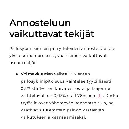
Annosteluun
vaikuttavat tekijät
Psilosybiinisienien ja tryffeleiden annostelu ei ole
yksioikoinen prosessi, vaan siihen vaikuttavat
useat tekijät:
Voimakkuuden vaihtelu:
Sienten
psilosybiinipitoisuus vaihtelee tyypillisesti
0,5%:stä 1%:hen kuivapainosta, ja laajempi
vaihteluväli on 0,03%:stä 1,78%:hen.
[1]
. Koska
tryffelit ovat vähemmän konsentroituja, ne
vaativat suuremman painon vastaavan
vaikutuksen aikaansaamiseksi.