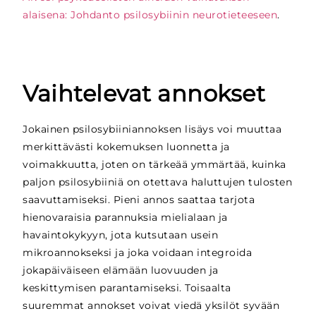
alaisena: Johdanto psilosybiinin neurotieteeseen
.
Vaihtelevat annokset
Jokainen psilosybiiniannoksen lisäys voi muuttaa
merkittävästi kokemuksen luonnetta ja
voimakkuutta, joten on tärkeää ymmärtää, kuinka
paljon psilosybiiniä on otettava haluttujen tulosten
saavuttamiseksi. Pieni annos saattaa tarjota
hienovaraisia parannuksia mielialaan ja
havaintokykyyn, jota kutsutaan usein
mikroannokseksi ja joka voidaan integroida
jokapäiväiseen elämään luovuuden ja
keskittymisen parantamiseksi. Toisaalta
suuremmat annokset voivat viedä yksilöt syvään