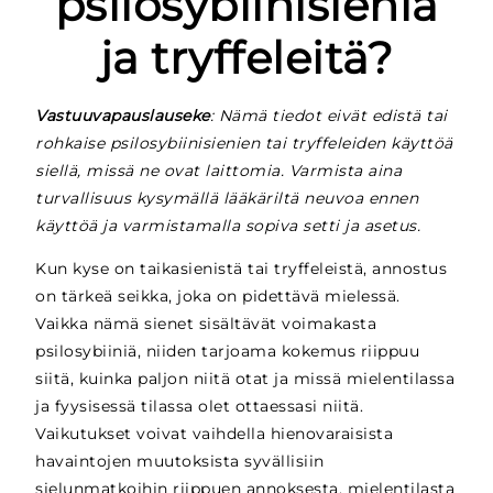
psilosybiinisieniä
ja tryffeleitä?
Vastuuvapauslauseke
: Nämä tiedot eivät edistä tai
rohkaise psilosybiinisienien tai tryffeleiden käyttöä
siellä, missä ne ovat laittomia. Varmista aina
turvallisuus kysymällä lääkäriltä neuvoa ennen
käyttöä ja varmistamalla sopiva setti ja asetus.
Kun kyse on taikasienistä tai tryffeleistä, annostus
on tärkeä seikka, joka on pidettävä mielessä.
Vaikka nämä sienet sisältävät voimakasta
psilosybiiniä, niiden tarjoama kokemus riippuu
siitä, kuinka paljon niitä otat ja missä mielentilassa
ja fyysisessä tilassa olet ottaessasi niitä.
Vaikutukset voivat vaihdella hienovaraisista
havaintojen muutoksista syvällisiin
sielunmatkoihin riippuen annoksesta, mielentilasta