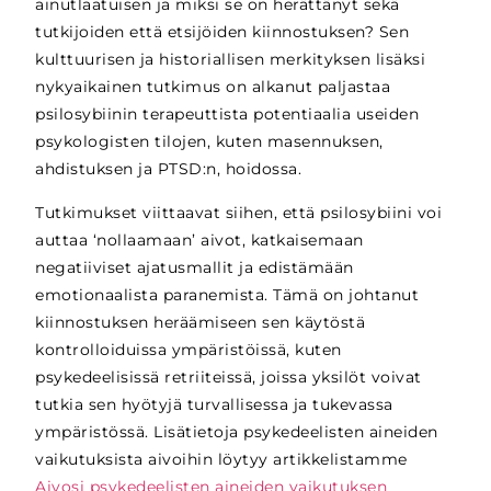
ainutlaatuisen ja miksi se on herättänyt sekä
tutkijoiden että etsijöiden kiinnostuksen? Sen
kulttuurisen ja historiallisen merkityksen lisäksi
nykyaikainen tutkimus on alkanut paljastaa
psilosybiinin terapeuttista potentiaalia useiden
psykologisten tilojen, kuten masennuksen,
ahdistuksen ja PTSD:n, hoidossa.
Tutkimukset viittaavat siihen, että psilosybiini voi
auttaa ‘nollaamaan’ aivot, katkaisemaan
negatiiviset ajatusmallit ja edistämään
emotionaalista paranemista. Tämä on johtanut
kiinnostuksen heräämiseen sen käytöstä
kontrolloiduissa ympäristöissä, kuten
psykedeelisissä retriiteissä, joissa yksilöt voivat
tutkia sen hyötyjä turvallisessa ja tukevassa
ympäristössä.
Lisätietoja psykedeelisten aineiden
vaikutuksista aivoihin löytyy artikkelistamme
Aivosi psykedeelisten aineiden vaikutuksen