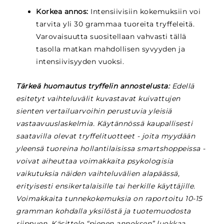
Korkea annos:
Intensiivisiin kokemuksiin voi
tarvita yli 30 grammaa tuoreita tryffeleitä.
Varovaisuutta suositellaan vahvasti tällä
tasolla matkan mahdollisen syvyyden ja
intensiivisyyden vuoksi.
Tärkeä huomautus tryffelin annostelusta:
Edellä
esitetyt vaihteluvälit kuvastavat kuivattujen
sienten vertailuarvoihin perustuvia yleisiä
vastaavuuslaskelmia. Käytännössä kaupallisesti
saatavilla olevat tryffelituotteet - joita myydään
yleensä tuoreina hollantilaisissa smartshoppeissa -
voivat aiheuttaa voimakkaita psykologisia
vaikutuksia näiden vaihteluvälien alapäässä,
erityisesti ensikertalaisille tai herkille käyttäjille.
Voimakkaita tunnekokemuksia on raportoitu 10-15
gramman kohdalla yksilöstä ja tuotemuodosta
riippuen. Käsittele “pienen annoksen” luokkaa