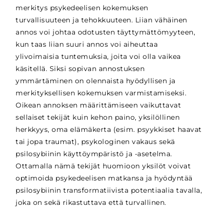
merkitys psykedeelisen kokemuksen
turvallisuuteen ja tehokkuuteen. Liian vähäinen
annos voi johtaa odotusten täyttymättömyyteen,
kun taas liian suuri annos voi aiheuttaa
ylivoimaisia tuntemuksia, joita voi olla vaikea
käsitellä. Siksi sopivan annostuksen
ymmärtäminen on olennaista hyödyllisen ja
merkityksellisen kokemuksen varmistamiseksi.
Oikean annoksen määrittämiseen vaikuttavat
sellaiset tekijät kuin kehon paino, yksilöllinen
herkkyys, oma elämäkerta (esim. psyykkiset haavat
tai jopa traumat), psykologinen vakaus sekä
psilosybiinin käyttöympäristö ja -asetelma.
Ottamalla nämä tekijät huomioon yksilöt voivat
optimoida psykedeelisen matkansa ja hyödyntää
psilosybiinin transformatiivista potentiaalia tavalla,
joka on sekä rikastuttava että turvallinen.