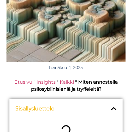
heinäkuu 4, 2025
Etusivu
"
Insights
"
Kaikki
"
Miten annostella
psilosybiinisieniä ja tryffeleitä?
Sisällysluettelo