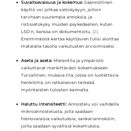
Suvaitsevaisuus ja kokemus:
Säännöllinen
käyttö voi johtaa sietokykyyn, jolloin
tarvitaan suurempia annoksia, ja
ristisietokyky muiden psykedeelien, kuten
LSD:n, kanssa on dokumentoitu.
[2]
.
Ensimmäistä kertaa käyttävien tulisi aloittaa
matalalla tasolla vaikutusten arvioimiseksi.
Aseta ja aseta:
Mielentila ja ympäristö
vaikuttavat merkittävästi kokemukseen.
Turvallinen, mukava tila, jossa on luotettavia
henkilöitä, on ratkaisevan tärkeää
myönteisten tulosten kannalta.
Haluttu intensiteetti:
Annostelu voi vaihdella
mikroannostelusta, jolla saadaan
hienovaraisia vaikutuksia, sankariannoksiin,
joilla saadaan syvällisiä kokemuksia,