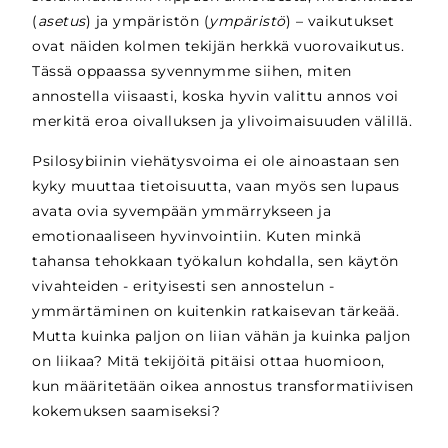
(
asetus
) ja ympäristön (
ympäristö
) – vaikutukset
ovat näiden kolmen tekijän herkkä vuorovaikutus.
Tässä oppaassa syvennymme siihen, miten
annostella viisaasti, koska hyvin valittu annos voi
merkitä eroa oivalluksen ja ylivoimaisuuden välillä.
Psilosybiinin viehätysvoima ei ole ainoastaan sen
kyky muuttaa tietoisuutta, vaan myös sen lupaus
avata ovia syvempään ymmärrykseen ja
emotionaaliseen hyvinvointiin. Kuten minkä
tahansa tehokkaan työkalun kohdalla, sen käytön
vivahteiden - erityisesti sen annostelun -
ymmärtäminen on kuitenkin ratkaisevan tärkeää.
Mutta kuinka paljon on liian vähän ja kuinka paljon
on liikaa? Mitä tekijöitä pitäisi ottaa huomioon,
kun määritetään oikea annostus transformatiivisen
kokemuksen saamiseksi?