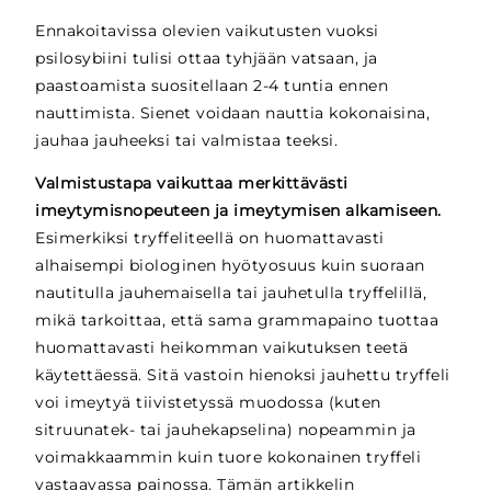
Ennakoitavissa olevien vaikutusten vuoksi
psilosybiini tulisi ottaa tyhjään vatsaan, ja
paastoamista suositellaan 2-4 tuntia ennen
nauttimista. Sienet voidaan nauttia kokonaisina,
jauhaa jauheeksi tai valmistaa teeksi.
Valmistustapa vaikuttaa merkittävästi
imeytymisnopeuteen ja imeytymisen alkamiseen.
Esimerkiksi tryffeliteellä on huomattavasti
alhaisempi biologinen hyötyosuus kuin suoraan
nautitulla jauhemaisella tai jauhetulla tryffelillä,
mikä tarkoittaa, että sama grammapaino tuottaa
huomattavasti heikomman vaikutuksen teetä
käytettäessä. Sitä vastoin hienoksi jauhettu tryffeli
voi imeytyä tiivistetyssä muodossa (kuten
sitruunatek- tai jauhekapselina) nopeammin ja
voimakkaammin kuin tuore kokonainen tryffeli
vastaavassa painossa. Tämän artikkelin