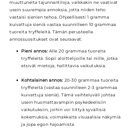
muuttuneita tajunnantiloja, vaikkakin ne vaativat
usein suurempia annoksia, jotta niiden teho
vastaisi sienien tehoa. Ohjeellisesti 1 gramma
kuivattuja sieniä vastaa suunnilleen 10 grammaa
tuoreita tryffeleitä. Tämän perusteella
annossuositukset ovat seuraavat:
Pieni annos:
Alle 20 grammaa tuoreita
tryffeleitä. Sopii aloittelijoille tai niille, jotka
etsivät mietoja, hallittavia vaikutuksia.
Kohtalainen annos:
20-30 grammaa tuoreita
tryffeleitä (vastaa suunnilleen 2-3 grammaa
kuivattuja sieniä). Tämä vaihteluväli johtaa
usein huomattavampiin psykedeelisiin
vaikutuksiin, joihin voi liittyä syvällisiä
kokemuksia, voimakkaita visuaalisia näkymiä
ja jopa egon hajoamista.