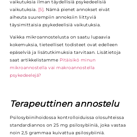
vaikutuksia ilman täydellisiä psykedeelisiä
vaikutuksia.
[5]
. Nämä pienet annokset eivät
aiheuta suurempiin annoksiin liittyviä
täysimittaisia psykedeelisiä vaikutuksia.
Vaikka mikroannostelusta on saatu lupaavia
kokemuksia, tieteelliset todisteet ovat edelleen
epäselviä ja lisätutkimuksia tarvitaan. Lisätietoja
saat artikkelistamme
Pitäisikö minun
mikroannostella vai makroannostella
psykedeelejä?
Terapeuttinen annostelu
Psilosybiinihoidossa kontrolloiduissa olosuhteissa
standardiannos on 25 mg psilosybiiniä, joka vastaa
noin 2,5 grammaa kuivattua psilosybiiniä.