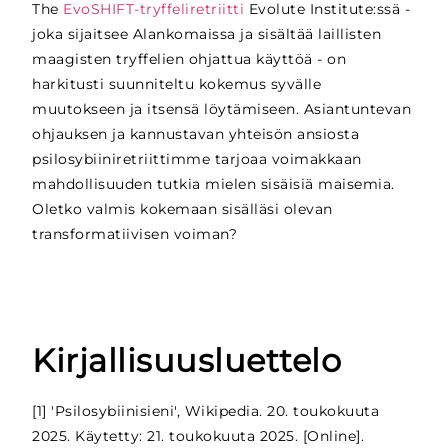
The
EvoSHIFT-tryffeliretriitti
Evolute Institute:ssä -
joka sijaitsee Alankomaissa ja sisältää laillisten
maagisten tryffelien ohjattua käyttöä - on
harkitusti suunniteltu kokemus syvälle
muutokseen ja itsensä löytämiseen. Asiantuntevan
ohjauksen ja kannustavan yhteisön ansiosta
psilosybiiniretriittimme tarjoaa voimakkaan
mahdollisuuden tutkia mielen sisäisiä maisemia.
Oletko valmis kokemaan sisälläsi olevan
transformatiivisen voiman?
Kirjallisuusluettelo
[1] 'Psilosybiinisieni', Wikipedia. 20. toukokuuta
2025. Käytetty: 21. toukokuuta 2025. [Online].