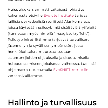
Huippuluokan, ammattitaitoisesti ohjattua
kokemusta etsiville
Evolute Institute
tarjoaa
laillisia psykedeelisiä retriittejä Alankomaissa,
joissa käytetään psilosybiiniä sisältäviä tryffeleitä
(tunnetaan myös nimellä “maagiset tryffelit”).
Psilosybiiniretriittimme tarjoavat turvallisen,
jäsennellyn ja syvällisen ympäristön, jossa
henkilökohtaista muutosta tuetaan
asiantuntijoiden ohjauksella ja sitoutumisella
huippuosaamiseen jokaisessa vaiheessa. Lue lisää
ohjelmasta tutustumalla
EvoSHIFT-retriittiin
verkkosivuillamme.
Hallinto ja turvallisuus