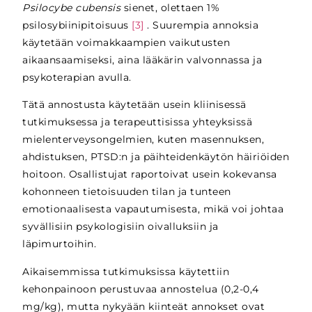
Psilocybe cubensis
sienet, olettaen 1%
psilosybiinipitoisuus
[3]
. Suurempia annoksia
käytetään voimakkaampien vaikutusten
aikaansaamiseksi, aina lääkärin valvonnassa ja
psykoterapian avulla.
Tätä annostusta käytetään usein kliinisessä
tutkimuksessa ja terapeuttisissa yhteyksissä
mielenterveysongelmien, kuten masennuksen,
ahdistuksen, PTSD:n ja päihteidenkäytön häiriöiden
hoitoon. Osallistujat raportoivat usein kokevansa
kohonneen tietoisuuden tilan ja tunteen
emotionaalisesta vapautumisesta, mikä voi johtaa
syvällisiin psykologisiin oivalluksiin ja
läpimurtoihin.
Aikaisemmissa tutkimuksissa käytettiin
kehonpainoon perustuvaa annostelua (0,2-0,4
mg/kg), mutta nykyään kiinteät annokset ovat