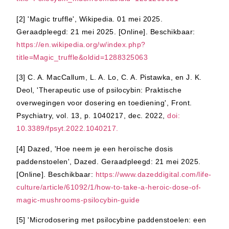
[2] 'Magic truffle', Wikipedia. 01 mei 2025.
Geraadpleegd: 21 mei 2025. [Online]. Beschikbaar:
https://en.wikipedia.org/w/index.php?
title=Magic_truffle&oldid=1288325063
[3] C. A. MacCallum, L. A. Lo, C. A. Pistawka, en J. K.
Deol, 'Therapeutic use of psilocybin: Praktische
overwegingen voor dosering en toediening', Front.
Psychiatry, vol. 13, p. 1040217, dec. 2022,
doi:
10.3389/fpsyt.2022.1040217.
[4] Dazed, 'Hoe neem je een heroïsche dosis
paddenstoelen', Dazed. Geraadpleegd: 21 mei 2025.
[Online]. Beschikbaar:
https://www.dazeddigital.com/life-
culture/article/61092/1/how-to-take-a-heroic-dose-of-
magic-mushrooms-psilocybin-guide
[5] 'Microdosering met psilocybine paddenstoelen: een