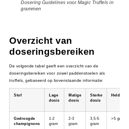
Dosering Guidelines voor Magic Truffels in
grammen
Overzicht van
doseringsbereiken
De volgende tabel geeft een overzicht van de
doseringsbereiken voor zowel paddenstoelen als
truffels, gebaseerd op bovenstaande informatie:
Stof
Lage
Matige
Sterke
Heldendo
dosis
dosis
dosis
Gedroogde
1-2
2-3
3,5-5
>5 gram
champignons
gram
gram
gram