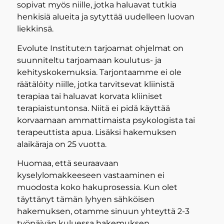
sopivat myös niille, jotka haluavat tutkia
henkisiä alueita ja sytyttää uudelleen luovan
liekkinsä.
Evolute Institute:n tarjoamat ohjelmat on
suunniteltu tarjoamaan koulutus- ja
kehityskokemuksia. Tarjontaamme ei ole
räätälöity niille, jotka tarvitsevat kliinistä
terapiaa tai haluavat korvata kliiniset
terapiaistuntonsa. Niitä ei pidä käyttää
korvaamaan ammattimaista psykologista tai
terapeuttista apua. Lisäksi hakemuksen
alaikäraja on 25 vuotta.
Huomaa, että seuraavaan
kyselylomakkeeseen vastaaminen ei
muodosta koko hakuprosessia. Kun olet
täyttänyt tämän lyhyen sähköisen
hakemuksen, otamme sinuun yhteyttä 2-3
työpäivän kuluessa hakemuksen