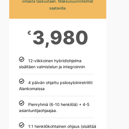
omasta taskustaan. Maksusuunnitelmat
saatavilla.
3,980
€
12-viikkoinen hybridiohjelma
sisältäen valmistelun ja integroinnin
4 päivän ohjattu psilosybiiniretriitti
Alankomaissa
Pienryhmä (6-10 henkilöä) + 4-5
asiantuntijaohjaajaa.
1:1 henkilökohtainen ohjaus (sisältää