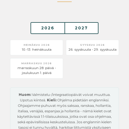
2026
2027
HEINÄKUU 2026
SYYSKUU 2026
10.-13. heinäkuuta
26. syyskuuta - 29. syyskuuta
MARRASKUU 2026
marraskuun 28. päivä -
joulukuun 1. päivä
Huom:
Valmistelu-/integraatiopäivät voivat muuttua.
Upotus kiinteä.
Kieli:
Ohjelma pidetään englanniksi.
Ohjaajamme puhuvat myös saksaa, ranskaa, hollantia,
italiaa, venäjää, espanjaa ja hollantia - nämä kielet ovat
käytettävissä 1:1-tilaisuuksissa, jotka ovat osa ohjelmaa,
sekä epävirallisissa keskusteluissa. Jos englannin kielen
tasosi ei tunnu hyvältä, harkitse liittymistä yksityiseen