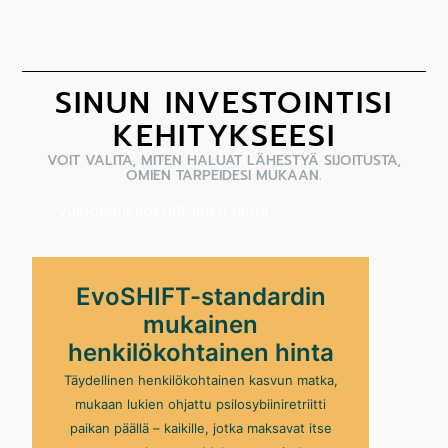
SINUN INVESTOINTISI
KEHITYKSEESI
VOIT VALITA, MITEN HALUAT LÄHESTYÄ SIJOITUSTA,
OMIEN TARPEIDESI MUKAAN.
Vakiohenkilökohtainen hinta
EvoSHIFT-standardin
mukainen
henkilökohtainen hinta
Täydellinen henkilökohtainen kasvun matka,
mukaan lukien ohjattu psilosybiiniretriitti
paikan päällä – kaikille, jotka maksavat itse