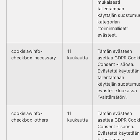
mukaisesti
tallentamaan
käyttäjän suostumu
kategorian
"toiminnalliset"
evästeet.
cookielawinfo-
11
Tämän evästeen
checkbox-necessary
kuukautta
asettaa GDPR Cook
Consent -lisäosa.
Evästettä käytetään
tallentamaan
käyttäjän suostumu
evästeille luokassa
"Välttämätön".
cookielawinfo-
11
Tämän evästeen
checkbox-others
kuukautta
asettaa GDPR Cook
Consent -lisäosa.
Evästettä käytetään
tallentamaan