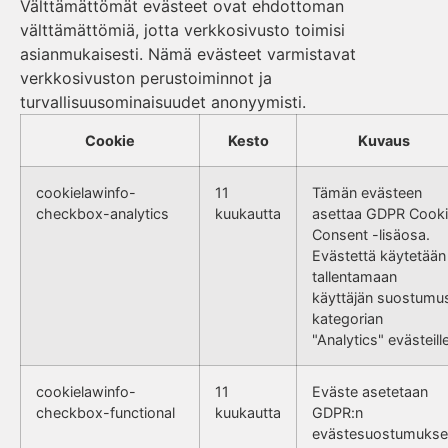
Välttämättömät evästeet ovat ehdottoman
välttämättömiä, jotta verkkosivusto toimisi
asianmukaisesti. Nämä evästeet varmistavat
verkkosivuston perustoiminnot ja
turvallisuusominaisuudet anonyymisti.
Cookie
Kesto
Kuvaus
cookielawinfo-
11
Tämän evästeen
checkbox-analytics
kuukautta
asettaa GDPR Cook
Consent -lisäosa.
Evästettä käytetään
tallentamaan
käyttäjän suostumu
kategorian
"Analytics" evästeille
cookielawinfo-
11
Eväste asetetaan
checkbox-functional
kuukautta
GDPR:n
evästesuostumukse