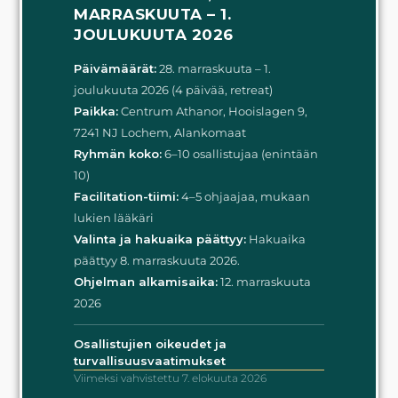
MARRASKUUTA – 1.
JOULUKUUTA 2026
Päivämäärät:
28. marraskuuta – 1.
joulukuuta 2026 (4 päivää, retreat)
Paikka:
Centrum Athanor, Hooislagen 9,
7241 NJ Lochem, Alankomaat
Ryhmän koko:
6–10 osallistujaa (enintään
10)
Facilitation-tiimi:
4–5 ohjaajaa, mukaan
lukien lääkäri
Valinta ja hakuaika päättyy:
Hakuaika
päättyy 8. marraskuuta 2026.
Ohjelman alkamisaika:
12. marraskuuta
2026
Osallistujien oikeudet ja
turvallisuusvaatimukset
Viimeksi vahvistettu 7. elokuuta 2026