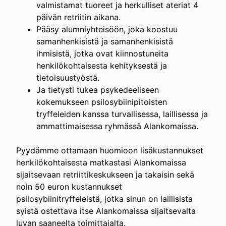
valmistamat tuoreet ja herkulliset ateriat 4
päivän retriitin aikana.
Pääsy alumniyhteisöön, joka koostuu
samanhenkisistä ja samanhenkisistä
ihmisistä, jotka ovat kiinnostuneita
henkilökohtaisesta kehityksestä ja
tietoisuustyöstä.
Ja tietysti tukea psykedeeliseen
kokemukseen psilosybiinipitoisten
tryffeleiden kanssa turvallisessa, laillisessa ja
ammattimaisessa ryhmässä Alankomaissa.
Pyydämme ottamaan huomioon lisäkustannukset
henkilökohtaisesta matkastasi Alankomaissa
sijaitsevaan retriittikeskukseen ja takaisin sekä
noin 50 euron kustannukset
psilosybiinitryffeleistä, jotka sinun on laillisista
syistä ostettava itse Alankomaissa sijaitsevalta
luvan saaneelta toimittajalta.