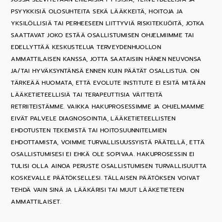
PSYYKKISIÄ OLOSUHTEITA SEKÄ LÄÄKKEITÄ, HOITOJA JA
YKSILÖLLISIÄ TAI PERHEESEEN LIITTYVIÄ RISKITEKIJÖITÄ, JOTKA
SAATTAVAT JOKO ESTÄÄ OSALLISTUMISEN OHJELMIIMME TAI
EDELLYTTÄÄ KESKUSTELUA TERVEYDENHUOLLON
AMMATTILAISEN KANSSA, JOTTA SAATAISIIN HÄNEN NEUVONSA
JA/TAI HYVÄKSYNTÄNSÄ ENNEN KUIN PÄÄTÄT OSALLISTUA. ON
TÄRKEÄÄ HUOMATA, ETTÄ EVOLUTE INSTITUTE EI ESITÄ MITÄÄN
LÄÄKETIETEELLISIÄ TAI TERAPEUTTISIA VÄITTEITÄ
RETRIITEISTÄMME. VAIKKA HAKUPROSESSIMME JA OHJELMAMME
EIVÄT PALVELE DIAGNOSOINTIA, LÄÄKETIETEELLISTEN
EHDOTUSTEN TEKEMISTÄ TAI HOITOSUUNNITELMIEN
EHDOTTAMISTA, VOIMME TURVALLISUUSSYISTÄ PÄÄTELLÄ, ETTÄ
OSALLISTUMISESI EI EHKÄ OLE SOPIVAA. HAKUPROSESSIN EI
TULISI OLLA AINOA PERUSTE OSALLISTUMISEN TURVALLISUUTTA
KOSKEVALLE PÄÄTÖKSELLESI. TÄLLAISEN PÄÄTÖKSEN VOIVAT
TEHDÄ VAIN SINÄ JA LÄÄKÄRISI TAI MUUT LÄÄKETIETEEN
AMMATTILAISET.