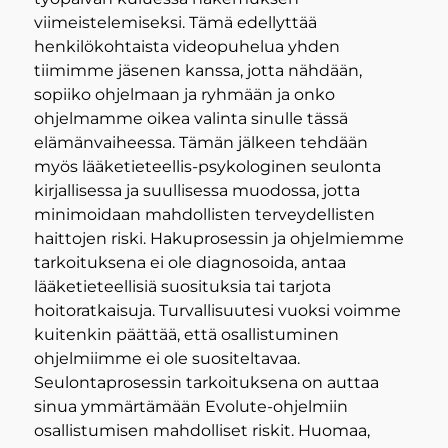
viimeistelemiseksi. Tämä edellyttää
henkilökohtaista videopuhelua yhden
tiimimme jäsenen kanssa, jotta nähdään,
sopiiko ohjelmaan ja ryhmään ja onko
ohjelmamme oikea valinta sinulle tässä
elämänvaiheessa. Tämän jälkeen tehdään
myös lääketieteellis-psykologinen seulonta
kirjallisessa ja suullisessa muodossa, jotta
minimoidaan mahdollisten terveydellisten
haittojen riski. Hakuprosessin ja ohjelmiemme
tarkoituksena ei ole diagnosoida, antaa
lääketieteellisiä suosituksia tai tarjota
hoitoratkaisuja. Turvallisuutesi vuoksi voimme
kuitenkin päättää, että osallistuminen
ohjelmiimme ei ole suositeltavaa.
Seulontaprosessin tarkoituksena on auttaa
sinua ymmärtämään Evolute-ohjelmiin
osallistumisen mahdolliset riskit. Huomaa,