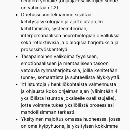
hengen ryhmälle (ohjaaja-osallistujien suhde
on vähintään 1:2).
Opetussuunnitelmamme sisältää
kehityspsykologian ja ajattelutapojen
kehittämisen, systeemiteorian,
interpersonaalisen neurobiologian oivalluksia
sekä reflektiivisiä ja dialogisia harjoituksia ja
prosessityöskentelyä.
Tasapainoinen valikoima fyysiseen,
emotionaaliseen ja mentaaliseen tasoon
vetoavia ryhmäharjoituksia, joilla kehitetään
tunne-, somaattista ja suhteellista älykkyyttä.
1:1 istuntoja / henkilökohtaista valmennusta
ja ohjausta koko ohjelman ajan (vähintään 4
yksilöllistä istuntoa jokaiselle osallistujalle),
jotta voimme tukea yksilöllistä prosessiasi
mahdollisimman tarkasti.
Yksityinen majoitus omassa huoneessa, jossa
on oma kylpyhuone, ja yksityisen kokkimme