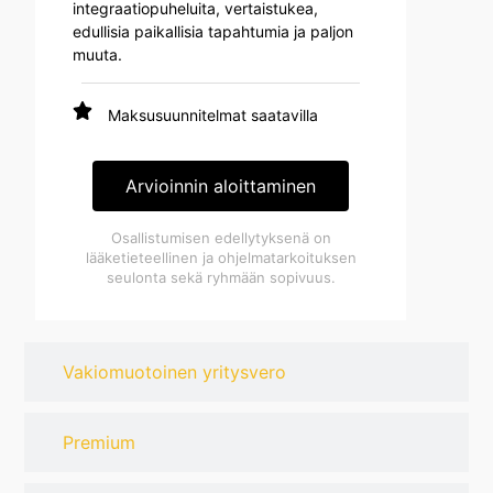
integraatiopuheluita, vertaistukea,
edullisia paikallisia tapahtumia ja paljon
muuta.
Maksusuunnitelmat saatavilla
Arvioinnin aloittaminen
Osallistumisen edellytyksenä on
lääketieteellinen ja ohjelmatarkoituksen
seulonta sekä ryhmään sopivuus.
Vakiomuotoinen yritysvero
Premium