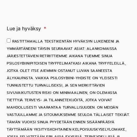
Lue ja hyväksy
RASTITTAMALLA TEKSTIKENTÄN HYVÄKSYN LUKENEENI JA
YMMÄRTÄNEENI TÄYSIN SEURAAVAT ASIAT: ALANKOMAISSA
JÄRJESTETTÄVIEN RETRIITTIEMME AIKANA TUEMME SINUA
PSILOSYBIINIPITOISEN TRYFFELIMATKASI AIKANA TRYFFELEILLÄ,
JOTKA OLET ITSE AIEMMIN OSTANUT LUVAN SAANEESTA
ÄLYKAUPASTA. VAIKKA PSILOSYBIINI-YHDISTE ON YLEISESTI
TUNNUSTETTU TURVALLISEKSI, JA SEN MERKITTÄVIEN
SIVUVAIKUTUSTEN RISKI ON MINIMAALINEN, ON OLEMASSA
TIETTYJÄ TERVEYS- JA TILANNETEKIJÖITÄ, JOTKA VOIVAT
MAHDOLLISESTI VAARANTAA TURVALLISUUDEN. ON MEIDÄN
VASTUULLAMME JA SITOUMUKSEMME SEULOA TÄLLAISET TEKIJÄT.
TÄMÄN VUOKSI SINUA PYYDETÄÄN ENNEN SISÄÄNPÄÄSYÄ
TÄYTTÄMÄÄN YKSITYISKOHTAINEN KELPOISUUSKYSELYLOMAKE,
JOSSA SELVITETÄÄN ERILAISIA FYYSISIÄ, TERVEYDELLISIÄ JA