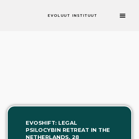
EVOLUUT INSTITUUT
RETRAITES & MEER
NU SOL
EVOSHIFT: LEGAL
PSILOCYBIN RETREAT IN THE
NETHERLANDS, 28