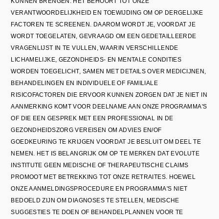
KUNNEN BRENGEN. HET BEHOORT TOT ONZE
VERANTWOORDELIJKHEID EN TOEWIJDING OM OP DERGELIJKE
FACTOREN TE SCREENEN. DAAROM WORDT JE, VOORDAT JE
WORDT TOEGELATEN, GEVRAAGD OM EEN GEDETAILLEERDE
VRAGENLIJST IN TE VULLEN, WAARIN VERSCHILLENDE
LICHAMELIJKE, GEZONDHEIDS- EN MENTALE CONDITIES
WORDEN TOEGELICHT, SAMEN MET DETAILS OVER MEDICIJNEN,
BEHANDELINGEN EN INDIVIDUELE OF FAMILIALE
RISICOFACTOREN DIE ERVOOR KUNNEN ZORGEN DAT JE NIET IN
AANMERKING KOMT VOOR DEELNAME AAN ONZE PROGRAMMA'S
OF DIE EEN GESPREK MET EEN PROFESSIONAL IN DE
GEZONDHEIDSZORG VEREISEN OM ADVIES EN/OF
GOEDKEURING TE KRIJGEN VOORDAT JE BESLUIT OM DEEL TE
NEMEN. HET IS BELANGRIJK OM OP TE MERKEN DAT EVOLUTE
INSTITUTE GEEN MEDISCHE OF THERAPEUTISCHE CLAIMS
PROMOOT MET BETREKKING TOT ONZE RETRAITES. HOEWEL
ONZE AANMELDINGSPROCEDURE EN PROGRAMMA'S NIET
BEDOELD ZIJN OM DIAGNOSES TE STELLEN, MEDISCHE
SUGGESTIES TE DOEN OF BEHANDELPLANNEN VOOR TE