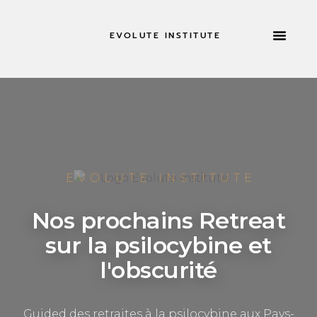
EVOLUTE INSTITUTE
RETRAITES 
À PROPOS DE
EVOLUTE INSTITUTE
Nos prochains Retreat
sur la psilocybine et
l'obscurité
Guided des retraites à la psilocybine aux Pays-