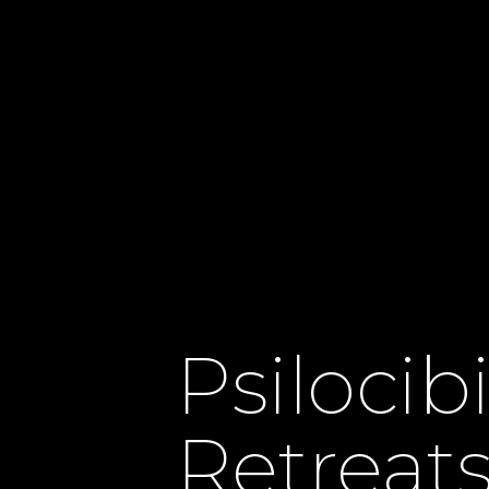
Psilocib
Retreats