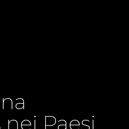
ina
 nei Paesi