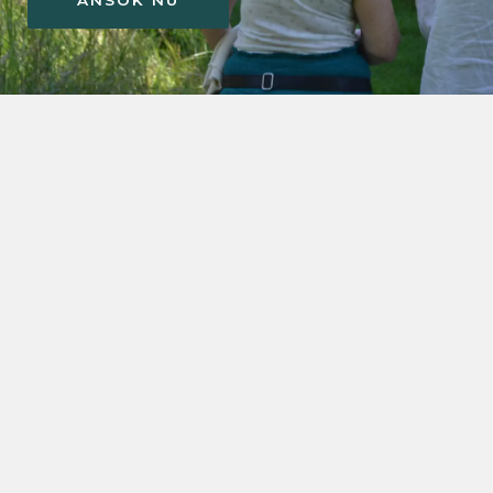
ANSÖK NU
På Evolute Institute guidar vi dig bortom
traditionellt lärande och utveckling och utnyttjar
kraften i förändrade medvetandetillstånd för att
låsa upp djupgående personlig och professionell
tillväxt.