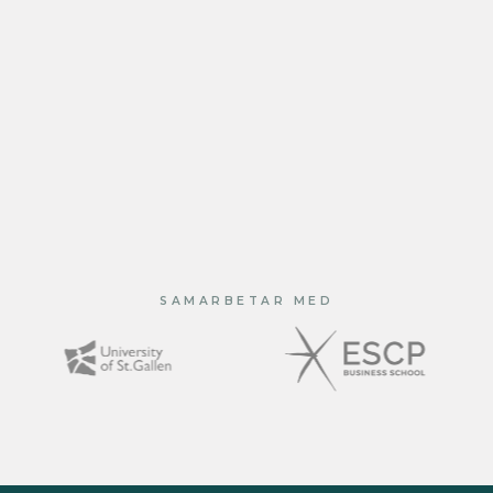
Oavsett om det är genom de naturliga
psilocybintryfflarna från vår
lagligt psilocybin
retreats i Nederländerna (EvoSHIFT)
eller det
sensoriska djupet i vår
styrd mörker retreats
(EvoDARK)
skapar vi säkra, expertkurerade
utrymmen för meningsfull omvandling.
SAMARBETAR MED