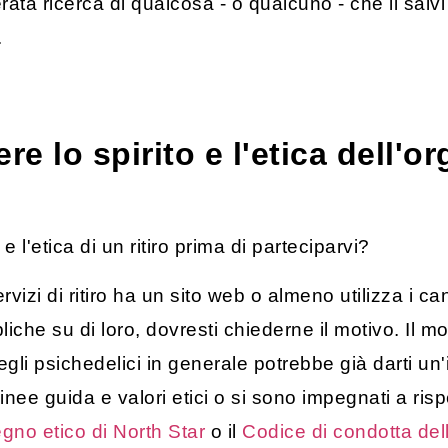
ata ricerca di qualcosa - o qualcuno - che li salvi
.
 lo spirito e l'etica dell'or
e l'etica di un ritiro prima di parteciparvi?
ervizi di ritiro ha un sito web o almeno utilizza i c
liche su di loro, dovresti chiederne il motivo. Il 
egli psichedelici in generale potrebbe già darti un'i
no linee guida e valori etici o si sono impegnati a ri
gno etico di North Star
o il
Codice di condotta del