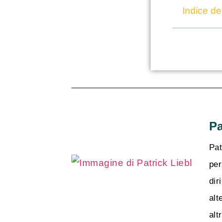
Indice de
Pa
Pat
per
dir
alt
alt