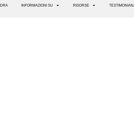
DRA
INFORMAZIONI SU
RISORSE
TESTIMONIAN
E UN RITIRO PSICHEDELIC
ORI E ALLE TUE CONVINZIO