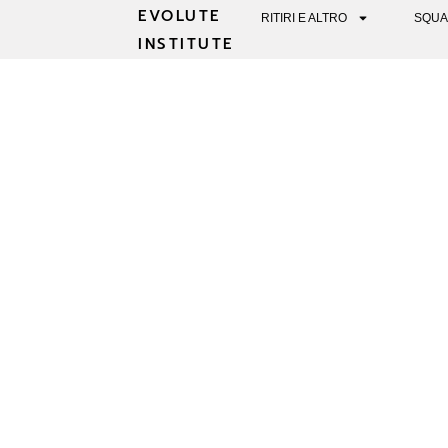
EVOLUTE
RITIRI E ALTRO
SQUA
INSTITUTE
COME SCEGLIER
AI TUOI VAL