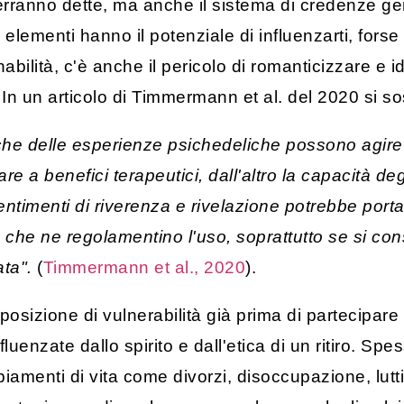
 verranno dette, ma anche il sistema di credenze g
esti elementi hanno il potenziale di influenzarti, f
bilità, c'è anche il pericolo di romanticizzare e i
 In un articolo di Timmermann et al. del 2020 si s
cifiche delle esperienze psichedeliche possono ag
re a benefici terapeutici, dall'altro la capacità deg
timenti di riverenza e rivelazione potrebbe portare
che ne regolamentino l'uso, soprattutto se si consi
ata".
(
Timmermann et al., 2020
).
sizione di vulnerabilità già prima di partecipare al
enzate dallo spirito e dall'etica di un ritiro. Spe
iamenti di vita come divorzi, disoccupazione, lutt