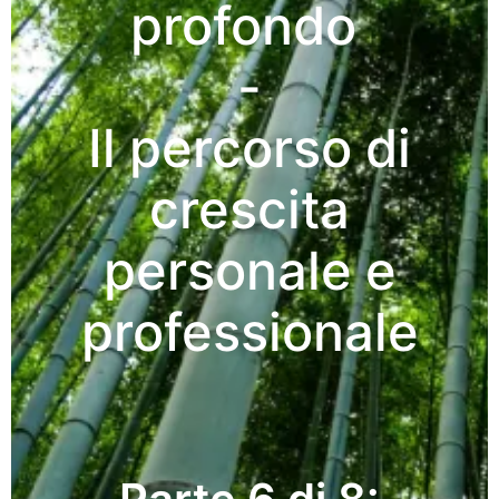
profondo
-
Il percorso di
crescita
personale e
professionale