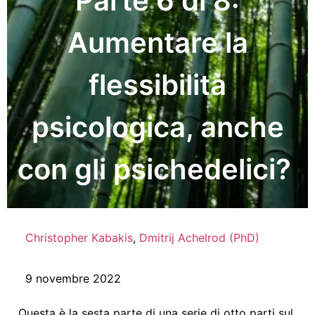
Parte 6 di 8:
Aumentare la
flessibilità
psicologica, anche
con gli psichedelici?
Christopher Kabakis
,
Dmitrij Achelrod (PhD)
9 novembre 2022
Questa è la sesta parte di una serie di otto parti sul