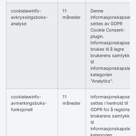
cookielawinfo-
11
Denne
avkryssingsboks-
måneder
informasjonskapselen
analyse
settes av GDPR
Cookie Consent-
plugin.
Informasjonskapselen
brukes til å lagre
brukerens samtykke
til
informasjonskapsler i
kategorien
"Analytics".
cookielawinfo-
11
Informasjonskapselen
avmerkingsboks-
måneder
settes i henhold til
funksjonell
GDPR for å registrere
brukerens samtykke
til
informasjonskapsler i
kategorien