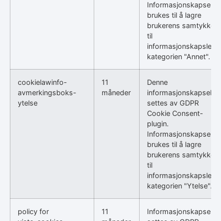
Informasjonskapselen
brukes til å lagre
brukerens samtykke
til
informasjonskapsler i
kategorien "Annet".
cookielawinfo-
11
Denne
avmerkingsboks-
måneder
informasjonskapselen
ytelse
settes av GDPR
Cookie Consent-
plugin.
Informasjonskapselen
brukes til å lagre
brukerens samtykke
til
informasjonskapsler i
kategorien "Ytelse".
policy for
11
Informasjonskapselen