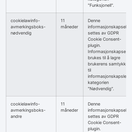
"Funksjonell".
cookielawinfo-
11
Denne
avmerkingsboks-
måneder
informasjonskapselen
nødvendig
settes av GDPR
Cookie Consent-
plugin.
Informasjonskapselen
brukes til å lagre
brukerens samtykke
til
informasjonskapsler i
kategorien
"Nødvendig".
cookielawinfo-
11
Denne
avmerkingsboks-
måneder
informasjonskapselen
andre
settes av GDPR
Cookie Consent-
plugin.