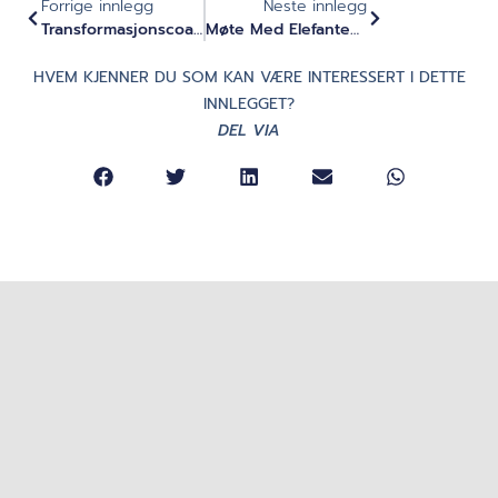
Forrige innlegg
Neste innlegg
Transformasjonscoaching Og Dyptgående Indre Arbeid - Intervju Med Medoo
Møte Med Elefanten I Rommet - Den Glemte Veien Til Indre Arbeid For Personlig Utvikling Og Lederutvikling
HVEM KJENNER DU SOM KAN VÆRE INTERESSERT I DETTE
INNLEGGET?
DEL VIA