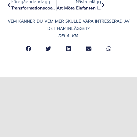
Föregående inlägg
Nästa inlägg
Transformationscoaching Och Djupt Inre Arbete - Intervju Med Medoo
Att Möta Elefanten I Rummet - Den Bortglömda Vägen Till Inre Arbete För Personlig Utveckling Och Ledarskapsutveckling
VEM KÄNNER DU VEM MER SKULLE VARA INTRESSERAD AV
DET HÄR INLÄGGET?
DELA VIA