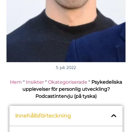
5 juli 2022
Hem
"
Insikter
"
Okategoriserade
"
Psykedeliska
upplevelser för personlig utveckling?
Podcastintervju (på tyska)
Innehållsförteckning