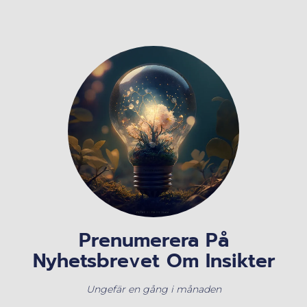
Prenumerera På
Nyhetsbrevet Om Insikter
Ungefär en gång i månaden