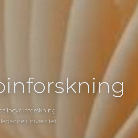
binforskning
 psilocybinforskning
edande universitet.