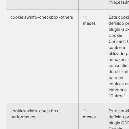
"Necessári
cookielawinfo-checkbox-others
11
Este cooki
meses
definido p
plugin GD
Cookie
Consent. 
cookie é
utilizado p
armazenar
consentim
do utilizad
para os
cookies n
categoria
"Outros".
cookielawinfo-checkbox-
11
Este cooki
performance
meses
definido p
plugin GD
Cookie