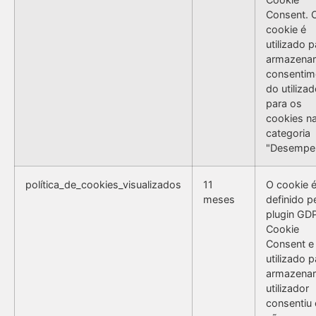
Consent. 
cookie é
utilizado p
armazenar
consentim
do utilizad
para os
cookies n
categoria
"Desempe
política_de_cookies_visualizados
11
O cookie 
meses
definido p
plugin GD
Cookie
Consent e
utilizado p
armazenar
utilizador
consentiu