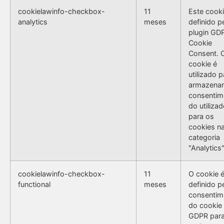
cookielawinfo-checkbox-
11
Este cooki
analytics
meses
definido p
plugin GD
Cookie
Consent. 
cookie é
utilizado p
armazenar
consentim
do utilizad
para os
cookies n
categoria
"Analytics"
cookielawinfo-checkbox-
11
O cookie 
functional
meses
definido p
consentim
do cookie
GDPR par