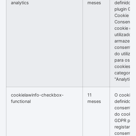
analytics
meses
definido p
plugin GD
Cookie
Consent. 
cookie é
utilizado p
armazenar
consentim
do utilizad
para os
cookies n
categoria
"Analytics"
cookielawinfo-checkbox-
11
O cookie 
functional
meses
definido p
consentim
do cookie
GDPR par
registar o
consentim