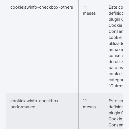
cookielawinfo-checkbox-others
11
Este cooki
meses
definido p
plugin GD
Cookie
Consent. 
cookie é
utilizado p
armazenar
consentim
do utilizad
para os
cookies n
categoria
"Outros".
cookielawinfo-checkbox-
11
Este cooki
performance
meses
definido p
plugin GD
Cookie
Consent. 