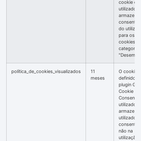
cookie é
utilizado p
armazenar
consentim
do utilizad
para os
cookies n
categoria
"Desempe
política_de_cookies_visualizados
11
O cookie 
meses
definido p
plugin GD
Cookie
Consent e
utilizado p
armazenar
utilizador
consentiu
não na
utilização