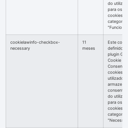
do utilizad
para os
cookies n
categoria
"Funcional
cookielawinfo-checkbox-
11
Este cooki
necessary
meses
definido p
plugin GD
Cookie
Consent. 
cookies s
utilizados
armazenar
consentim
do utilizad
para os
cookies n
categoria
"Necessári