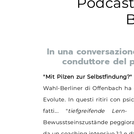
Podcast
In una conversazione 
conduttore del 
"Mit Pilzen zur Selbstfindung?"
Wahl-Berliner di Offenbach ha or
Evolute. In questi ritiri con ps
fatti... "
tiefgreifende Lern-
Bewusstseinszustände peggiorati
da un coaching intensivo 1:1 e da