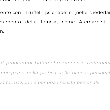
mento con i Trüffeln psichedelici (nelle Niederl
oramento della fiducia, come Atemarbeit (
n.
ostri programmi Unternehmerinnen e Unterne
mpegnano nella pratica della ricerca persona
va formazione e per una crescita personale.