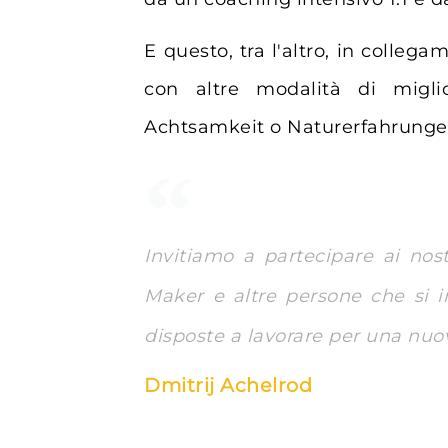
E questo, tra l'altro, in collega
con altre modalità di migli
Achtsamkeit o Naturerfahrunge
Invitiamo a partecipare ai n
Maker e altre persone che si i
disposte a lavorare per una nuo
Dmitrij Achelrod