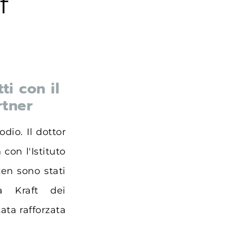
f
ti con il
rtner
dio. Il dottor
con l'Istituto
zen sono stati
a Kraft dei
ata rafforzata