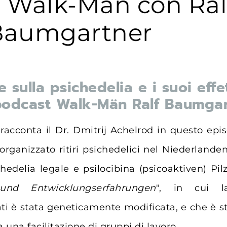
 Walk-Män con Ral
Baumgartner
sulla psichedelia e i suoi effet
podcast Walk-Män Ralf Baumga
racconta il Dr. Dmitrij Achelrod in questo episo
ganizzato ritiri psichedelici nel Niederlanden 
ichedelia legale e psilocibina (psicoaktiven) Pil
 und Entwicklungserfahrungen
", in cui l
 è stata geneticamente modificata, e che è st
 una facilitazione di gruppi di lavoro.