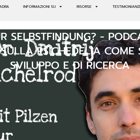
ADRA
INFORMAZIONI SU
RISORSE
TESTIMONIANZ
UR SELBSTFINDUNG? - POD
SULLA PSICHEDELIA COME 
SVILUPPO E DI RICERCA