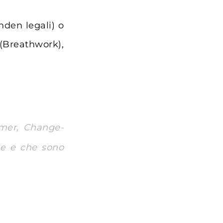
anden legali) o
Breathwork),
hmer, Change-
le e che sono