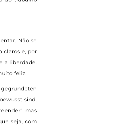
entar. Não se
 claros e, por
e a liberdade.
ito feliz.
 gegründeten
 bewusst sind.
preender", mas
que seja, com