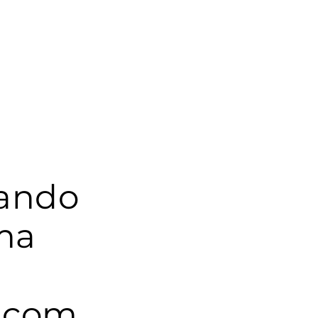
uando
ma
t com