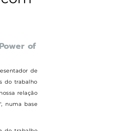
Power of
resentador de
 do trabalho
nossa relação
", numa base
a do trabalho