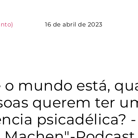
nto)
16 de abril de 2023
 o mundo está, q
soas querem ter u
ncia psicadélica? -
e Machen"-Podcas