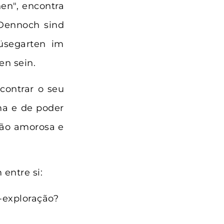
en", encontra
 Dennoch sind
üsegarten im
en sein.
contrar o seu
ma e de poder
ção amorosa e
entre si:
-exploração?