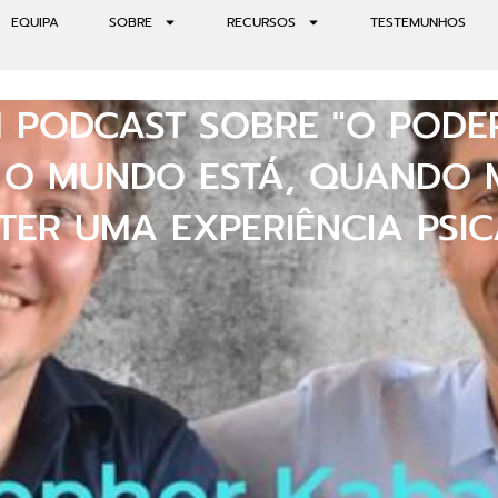
EQUIPA
SOBRE
RECURSOS
TESTEMUNHOS
 PODCAST SOBRE "O PODER
 O MUNDO ESTÁ, QUANDO M
TER UMA EXPERIÊNCIA PSIC