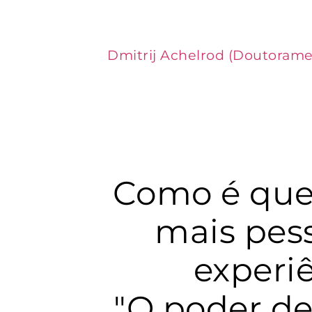
Dmitrij Achelrod (Doutorame
Como é que
mais pes
experiê
"O poder d