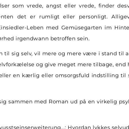
ser som vrede, angst eller vrede, finder des
nten det er rumligt eller personligt. Alligev
Einsiedler-Leben med Gemüsegarten im Hinter
rhed irgendwann betroffen sein.
 til sig selv, vil mere og mere være i stand til 
elvforkælelse og give meget mere tilbage, end 
er en kærlig eller omsorgsfuld indstilling til s
 sig sammen med Roman ud på en virkelig psyk
wusstseinserweiterung...: Hvordan lykkes selvu