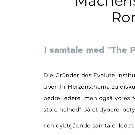
"Machens
Ro
I samtale med "The
Die Gründer des Evolute Insti
über ihr Herzensthema zu disku
bedre ledere, men også vores fo
store helhed" på et dybere, be
I en dybtgående samtale, ledet