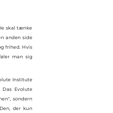
 De skal tænke
en anden side
g frihed. Hvis
føler man sig
lute Institute
. Das Evolute
hen", sondern
Den, der kun