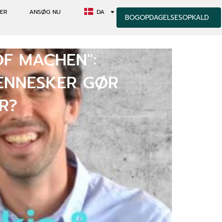
ER
ANSØG NU
DA
BOGOPDAGELSESOPKALD
OF MACHEN":
MENNESKER GØR
R?