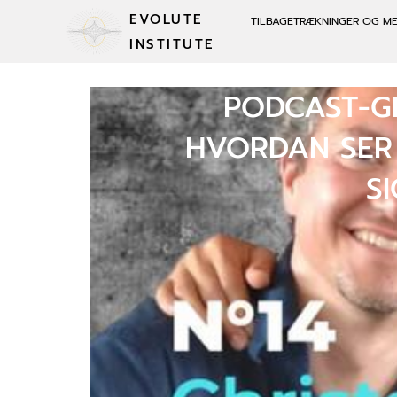
EVOLUTE
TILBAGETRÆKNINGER OG M
INSTITUTE
PODCAST-GE
HVORDAN SER 
S