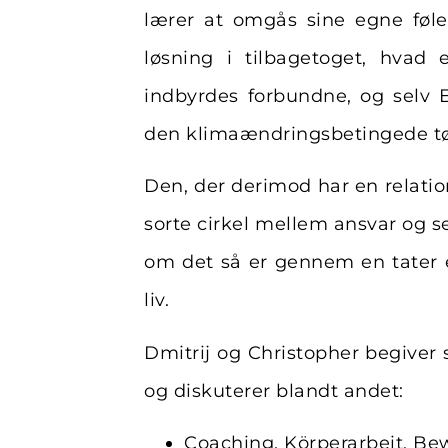
lærer at omgås sine egne følel
løsning i tilbagetoget, hvad e
indbyrdes forbundne, og selv 
den klimaændringsbetingede tø
Den, der derimod har en relation
sorte cirkel mellem ansvar og s
om det så er gennem en tater ell
liv.
Dmitrij og Christopher begiver
og diskuterer blandt andet:
Coaching, Körperarbeit, Be