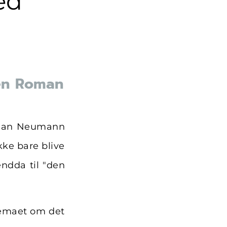
ed
en Roman
Roman Neumann
ke bare blive
endda til "den
temaet om det