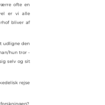
værre ofte en
el er vi alle
hof bliver af
at udligne den
han/hun tror -
ig selv og sit
edelisk rejse
dforskningen?