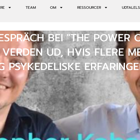
ERE
TEAM
OM
RESSOURCER
UDTALELS
SPRÄCH BEI "THE POWER 
VERDEN UD, HVIS FLERE 
IG PSYKEDELISKE ERFARINGE