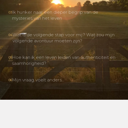
Ik hunker naar een dieper begrip van de
03
mysteries van het leven
Wat is de volgende stap voor mij? Wat zou mijn
04
volgende avontuur moeten zijn?
Hoe kan ik een leven leiden van authenticiteit en
05
saamhorigheid?
Mijn vraag voelt anders...
06