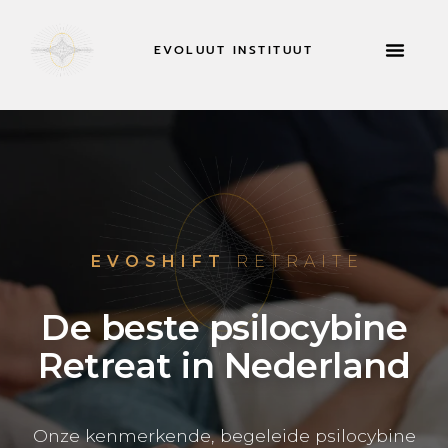
EVOLUUT INSTITUUT
RETRAITES & MEER
NU SOL
EVOSHIFT
RETRAITE
De beste psilocybine
Retreat in Nederland
Onze kenmerkende, begeleide psilocybine