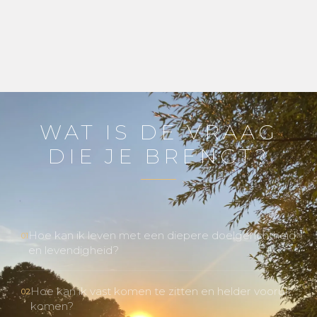
WAT IS DE VRAAG
DIE JE BRENGT?
Hoe kan ik leven met een diepere doelgerichtheid
01
en levendigheid?
Hoe kan ik vast komen te zitten en helder vooruit
02
komen?