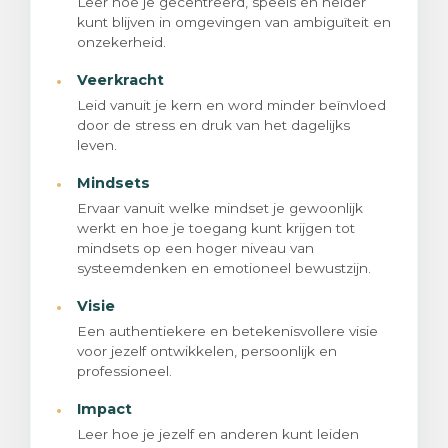
Leer hoe je gecentreerd, speels en helder
kunt blijven in omgevingen van ambiguïteit en
onzekerheid.
·
Veerkracht
Leid vanuit je kern en word minder beïnvloed
door de stress en druk van het dagelijks
leven.
·
Mindsets
Ervaar vanuit welke mindset je gewoonlijk
werkt en hoe je toegang kunt krijgen tot
mindsets op een hoger niveau van
systeemdenken en emotioneel bewustzijn.
·
Visie
Een authentiekere en betekenisvollere visie
voor jezelf ontwikkelen, persoonlijk en
professioneel.
·
Impact
Leer hoe je jezelf en anderen kunt leiden