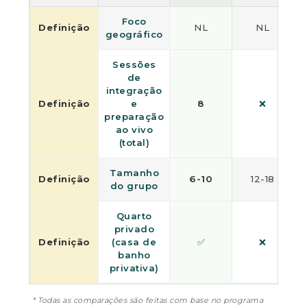
Foco
Definição
NL
NL
C
geográfico
Sessões
de
integração
Definição
e
8
❌
preparação
ao vivo
(total)
Tamanho
Definição
6-10
12-18
do grupo
Quarto
privado
Definição
(casa de
✅
❌
banho
privativa)
* Todas as comparações são feitas com base no programa