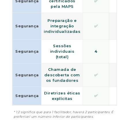
Segurança
certificados
✅
❌
pela MAPS
Preparação e
Segurança
integração
✅
❌
individualizadas
Sessões
Segurança
individuais
4
0
(total)
Chamada de
Segurança
descoberta com
✅
✅
os fundadores
Diretrizes éticas
Segurança
✅
❌
explícitas
* 1:2 significa que para 1 facilitador, haverá 2 participantes. É
preferível um número inferior de participantes.