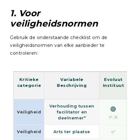
1. Voor
veiligheidsnormen
Gebruik de onderstaande checklist om de
veiligheidsnormen van elke aanbieder te
controleren:
Kritieke
Variabele
Evoluut
Ess
categorie
Beschrijving
Instituut
Verhouding tussen
🟢
Veiligheid
facilitator en
(1 : 2)
(1
deelnemer*
Veiligheid
Arts ter plaatse
✅