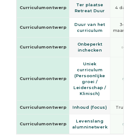
Ter plaatse
Curriculumontwerp
4 dagen
Retreat Duur
Duur van het
3–12
Curriculumontwerp
*
curriculum
maanden
Onbeperkt
*
Curriculumontwerp
✅
inchecken
Uniek
curriculum
(Persoonlijke
Curriculumontwerp
✅
groei /
Leiderschap /
Klinisch)
Curriculumontwerp
Inhoud (focus)
Truffels
Levenslang
Curriculumontwerp
✅
alumninetwerk