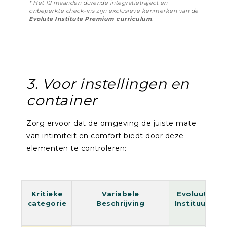
* Het 12 maanden durende integratietraject en
onbeperkte check-ins zijn exclusieve kenmerken van de
Evolute Institute Premium curriculum
.
3. Voor instellingen en
container
Zorg ervoor dat de omgeving de juiste mate
van intimiteit en comfort biedt door deze
elementen te controleren:
Kritieke
Variabele
Evoluut
E
categorie
Beschrijving
Instituut