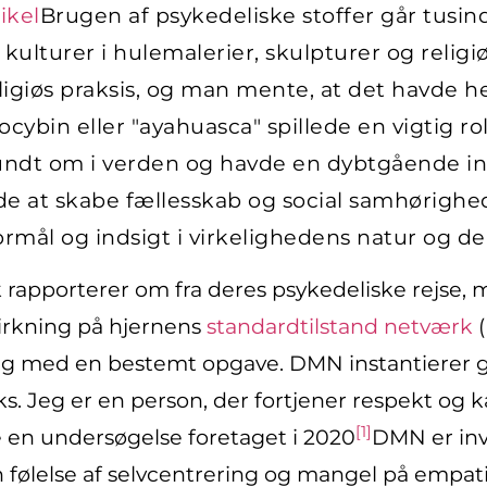
ikel
Brugen af psykedeliske stoffer går tusind
kulturer i hulemalerier, skulpturer og religiø
eligiøs praksis, og man mente, at det havde
ocybin eller "ayahuasca" spillede en vigtig ro
r rundt om i verden og havde en dybtgående i
 at skabe fællesskab og social samhørighed 
ormål og indsigt i virkelighedens natur og d
 rapporterer om fra deres psykedeliske rejse, m
virkning på hjernens
standardtilstand netværk
(
i gang med en bestemt opgave. DMN instantier
ks. Jeg er en person, der fortjener respekt og k
[1]
e en undersøgelse foretaget i 2020
DMN er invo
n følelse af selvcentrering og mangel på empati