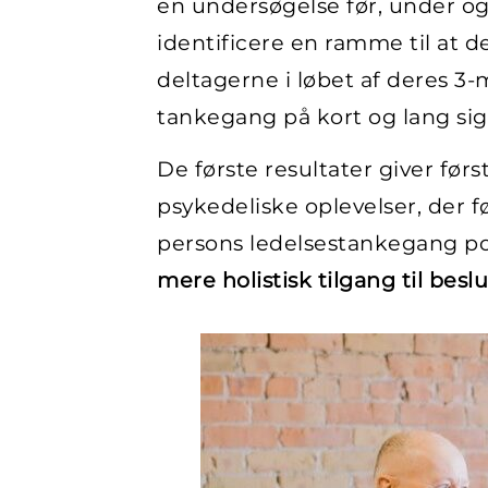
en undersøgelse før, under o
identificere en ramme til at 
deltagerne i løbet af deres 
tankegang på kort og lang sig
De første resultater giver før
psykedeliske oplevelser, der f
persons ledelsestankegang posi
mere holistisk tilgang til bes