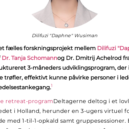
Dilifuzi "Daphne" Wusiman
 et fælles forskningsprojekt mellem
Dilifuzi "
f
Dr. Tanja Schomann
og Dr. Dmitrij Achelrod fra
truktureret 3-måneders udviklingsprogram, der 
 trøfler, effektivt kunne påvirke personer i le
1
ledelsestankegang.
te retreat-program
Deltagerne deltog i et lov
tedet i Holland, herunder en 3-ugers virtuel
de med 1-til-1-opkald samt gruppesessioner. 