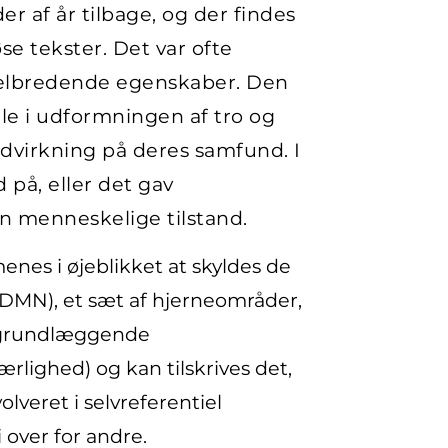
er af år tilbage, og der findes
se tekster. Det var ofte
 helbredende egenskaber. Den
lle i udformningen af tro og
ndvirkning på deres samfund. I
på, eller det gav
en menneskelige tilstand.
enes i øjeblikket at skyldes de
DMN), et sæt af hjerneområder,
er grundlæggende
ærlighed) og kan tilskrives det,
lveret i selvreferentiel
 over for andre.