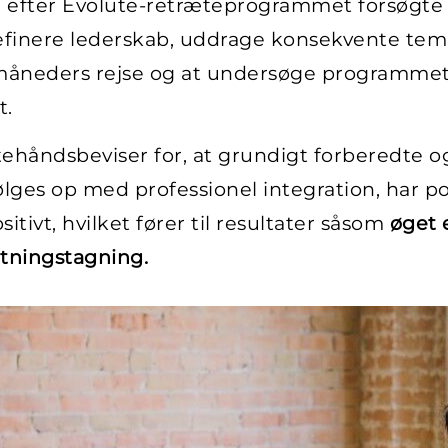
g efter Evolute-retræteprogrammet forsøgte 
definere lederskab, uddrage konsekvente tema
3-måneders rejse og at undersøge programmet
t.
stehåndsbeviser for, at grundigt forberedte og
ølges op med professionel integration, har pot
tivt, hvilket fører til resultater såsom
øget 
lutningstagning.