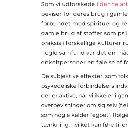
Som vi udforskede i
denne art
beviser for deres brug i gamle 
forbundet med spirituel og r
gamle brug af stoffer som psil
praksis i forskellige kulture
nogle samfund var det en måde
enkeltpersoner en følelse af f
De subjektive effekter, som folk
psykedeliske forbindelsers ind
der er aktive, når vi ikke er 
overbevisninger om sig selv (f.e
som nogle kalder "egoet". Ifølg
tænkning, hvilket kan føre til e