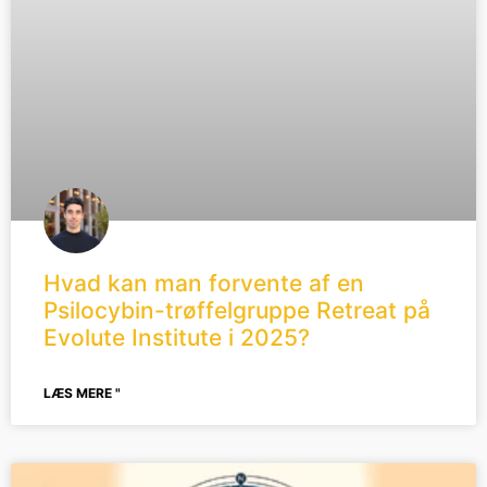
Hvad kan man forvente af en
Psilocybin-trøffelgruppe Retreat på
Evolute Institute i 2025?
LÆS MERE "