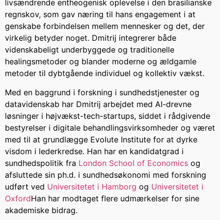
livsændrende entheogenisk oplevelse i den brasilianske
regnskov, som gav næring til hans engagement i at
genskabe forbindelsen mellem mennesker og det, der
virkelig betyder noget. Dmitrij integrerer både
videnskabeligt underbyggede og traditionelle
healingsmetoder og blander moderne og ældgamle
metoder til dybtgående individuel og kollektiv vækst.
Med en baggrund i forskning i sundhedstjenester og
datavidenskab har Dmitrij arbejdet med AI-drevne
løsninger i højvækst-tech-startups, siddet i rådgivende
bestyrelser i digitale behandlingsvirksomheder og været
med til at grundlægge Evolute Institute for at dyrke
visdom i lederkredse. Han har en kandidatgrad i
sundhedspolitik fra
London School of Economics
og
afsluttede sin ph.d. i sundhedsøkonomi med forskning
udført ved
Universitetet i Hamborg
og
Universitetet i
Oxford
Han har modtaget flere udmærkelser for sine
akademiske bidrag.