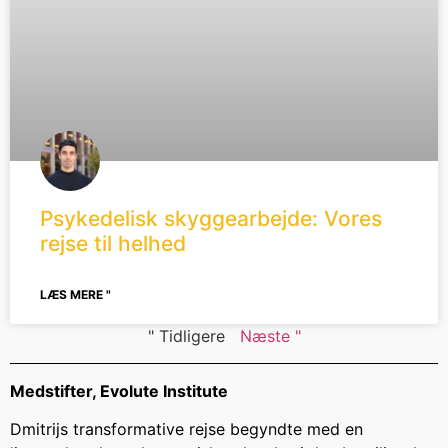
Psykedelisk skyggearbejde: Vores
rejse til helhed
LÆS MERE "
" Tidligere
Næste "
Medstifter, Evolute Institute
Dmitrijs transformative rejse begyndte med en