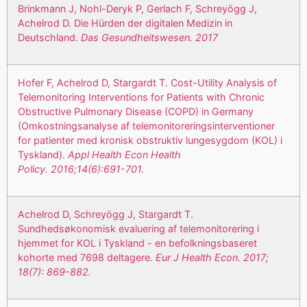
Brinkmann J, Nohl-Deryk P, Gerlach F, Schreyögg J,
Achelrod D. Die Hürden der digitalen Medizin in
Deutschland.
Das Gesundheitswesen. 2017
Hofer F, Achelrod D, Stargardt T. Cost-Utility Analysis of
Telemonitoring Interventions for Patients with Chronic
Obstructive Pulmonary Disease (COPD) in Germany
(Omkostningsanalyse af telemonitoreringsinterventioner
for patienter med kronisk obstruktiv lungesygdom (KOL) i
Tyskland).
Appl Health Econ Health
Policy.
2016;14(6):691-701.
Achelrod D, Schreyögg J, Stargardt T.
Sundhedsøkonomisk evaluering af telemonitorering i
hjemmet for KOL i Tyskland - en befolkningsbaseret
kohorte med 7698 deltagere.
Eur J Health Econ. 2017;
18(7): 869-882.