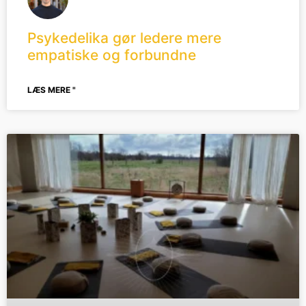
Psykedelika gør ledere mere
empatiske og forbundne
LÆS MERE "