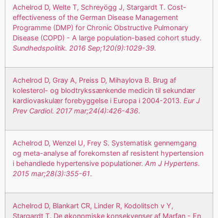
Achelrod D, Welte T, Schreyögg J, Stargardt T. Cost-
effectiveness of the German Disease Management
Programme (DMP) for Chronic Obstructive Pulmonary
Disease (COPD) - A large population-based cohort study.
Sundhedspolitik. 2016 Sep;120(9):1029-39.
Achelrod D, Gray A, Preiss D, Mihaylova B. Brug af
kolesterol- og blodtrykssænkende medicin til sekundær
kardiovaskulær forebyggelse i Europa i 2004-2013.
Eur J
Prev Cardiol. 2017 mar;24(4):426-436
.
Achelrod D, Wenzel U, Frey S. Systematisk gennemgang
og meta-analyse af forekomsten af resistent hypertension
i behandlede hypertensive populationer.
Am J Hypertens.
2015 mar;28(3):355-61
.
Achelrod D, Blankart CR, Linder R, Kodolitsch v Y,
Stargardt T. De økonomiske konsekvenser af Marfan - En