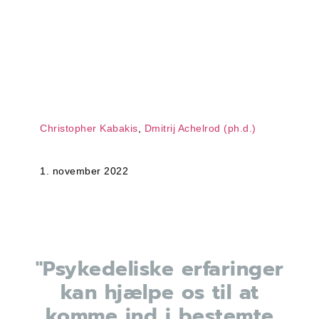
hvorvidt tyske
ledere og
virksomheder er
klar til en ægte
transformation.
Christopher Kabakis
,
Dmitrij Achelrod (ph.d.)
1. november 2022
"Psykedeliske erfaringer
kan hjælpe os til at
komme ind i bestemte