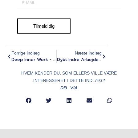
Tilmeld dig
Forrige indlæg
Næste indlæg
Deep Inner Work - Øget Psykologisk Fleksibilitet Også Med Psykedelika? (Del 6 Af 8)
Dybt Indre Arbejde - Fremme Af Integration Gennem Og Ud Over Psykedelisk Arbejde (del 7 Af 8)
HVEM KENDER DU, SOM ELLERS VILLE VÆRE
INTERESSERET I DETTE INDLÆG?
DEL VIA