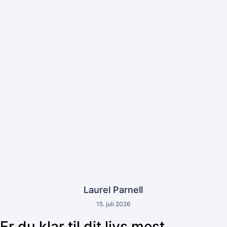
Laurel Parnell
15. juli 2026
Er du klar til dit livs mest