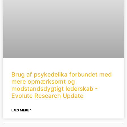
Brug af psykedelika forbundet med
mere opmærksomt og
modstandsdygtigt lederskab -
Evolute Research Update
LÆS MERE "