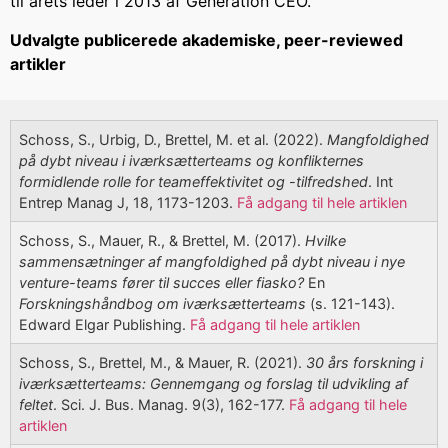
til årets leder i 2013 af Generation CEO.
Udvalgte publicerede akademiske, peer-reviewed
artikler
Schoss, S., Urbig, D., Brettel, M. et al. (2022).
Mangfoldighed
på dybt niveau i iværksætterteams og konflikternes
formidlende rolle for teameffektivitet og -tilfredshed
. Int
Entrep Manag J, 18, 1173-1203.
Få adgang til hele artiklen
Schoss, S., Mauer, R., & Brettel, M. (2017).
Hvilke
sammensætninger af mangfoldighed på dybt niveau i nye
venture-teams fører til succes eller fiasko?
En
Forskningshåndbog om iværksætterteams
(s. 121-143).
Edward Elgar Publishing.
Få adgang til hele artiklen
Schoss, S., Brettel, M., & Mauer, R. (2021).
30 års forskning i
iværksætterteams: Gennemgang og forslag til udvikling af
feltet
. Sci. J. Bus. Manag. 9(3), 162-177.
Få adgang til hele
artiklen