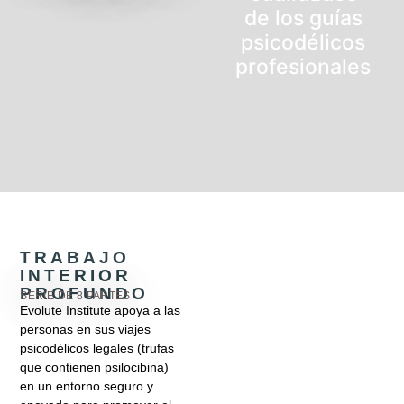
de los guías
psicodélicos
profesionales
TRABAJO
INTERIOR
PROFUNDO
SERIE DE 8 PARTES
Evolute Institute apoya a las
personas en sus viajes
Encuentro
psicodélicos legales (trufas
con el
que contienen psilocibina)
elefante en
en un entorno seguro y