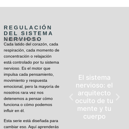
REGULACIÓN
DEL SISTEMA
NERVIOSO
SERIE DE 5 PARTES
Cada latido del corazón, cada
respiración, cada momento de
concentración o relajación
está controlado por tu sistema
nervioso. Es el motor que
impulsa cada pensamiento,
El sistema
movimiento y respuesta
nervioso: el
emocional, pero la mayoría de
arquitecto
nosotros rara vez nos
detenemos a pensar cómo
oculto de tu
funciona o cómo podemos
mente y tu
influir en él.
cuerpo
Esta serie está diseñada para
cambiar eso. Aquí aprenderás