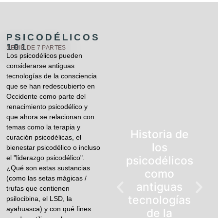
PSICODÉLICOS
101
SERIE DE 7 PARTES
Los psicodélicos pueden
considerarse antiguas
tecnologías de la consciencia
que se han redescubierto en
Occidente como parte del
renacimiento psicodélico y
que ahora se relacionan con
temas como la terapia y
Historia de
curación psicodélicas, el
los
bienestar psicodélico o incluso
el "liderazgo psicodélico".
psicodélicos
¿Qué son estas sustancias
como
(como las setas mágicas /
antiguas
trufas que contienen
tecnologías
psilocibina, el LSD, la
ayahuasca) y con qué fines
de la