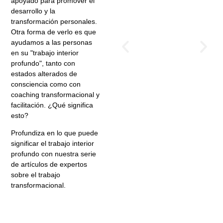
apoyado para promover el
la
desarrollo y la
habitación:
transformación personales.
el camino
Otra forma de verlo es que
ayudamos a las personas
olvidado del
en su "trabajo interior
trabajo
profundo", tanto con
interior para
estados alterados de
el desarrollo
consciencia como con
coaching transformacional y
personal y
facilitación. ¿Qué significa
del
esto?
liderazgo
Profundiza en lo que puede
significar el trabajo interior
profundo con nuestra serie
de artículos de expertos
sobre el trabajo
transformacional.