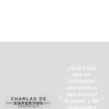
¿Qué hace
que un
facilitador
psicodélico
sea bueno?
CHARLAS DE
El papel y las
EXPERTOS
PSICODÉLICOS - LIDERAZGO -
cualidades
DESARROLLO