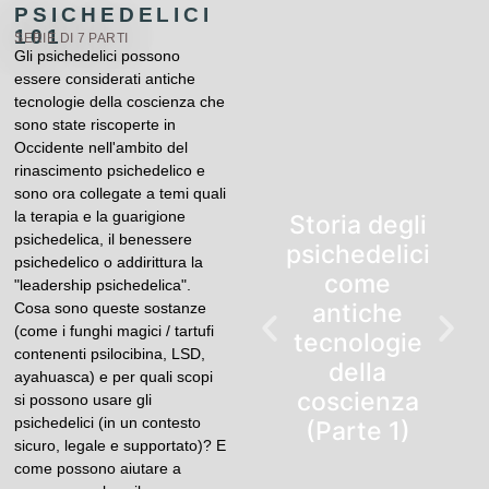
PSICHEDELICI
101
SERIE DI 7 PARTI
Gli psichedelici possono
essere considerati antiche
tecnologie della coscienza che
sono state riscoperte in
Occidente nell'ambito del
rinascimento psichedelico e
sono ora collegate a temi quali
la terapia e la guarigione
Storia degli
psichedelica, il benessere
psichedelici
psichedelico o addirittura la
come
"leadership psichedelica".
antiche
Cosa sono queste sostanze
(come i funghi magici / tartufi
tecnologie
contenenti psilocibina, LSD,
della
ayahuasca) e per quali scopi
coscienza
si possono usare gli
psichedelici (in un contesto
(Parte 1)
sicuro, legale e supportato)? E
come possono aiutare a