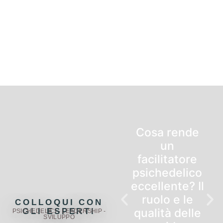
Cosa rende
un
facilitatore
psichedelico
eccellente? Il
ruolo e le
COLLOQUI CON
qualità delle
GLI ESPERTI
PSICHEDELICI - LEADERSHIP -
SVILUPPO