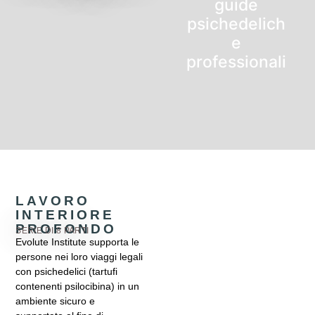
guide
psichedelich
e
professionali
LAVORO
INTERIORE
PROFONDO
SERIE DI 8 PARTI
Evolute Institute supporta le
Incontrare
persone nei loro viaggi legali
l'elefante
con psichedelici (tartufi
contenenti psilocibina) in un
nella
ambiente sicuro e
stanza: il