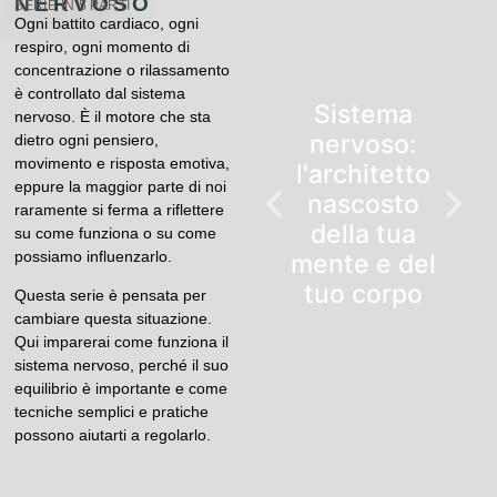
NERVOSO
SERIE IN 5 PARTI
Ogni battito cardiaco, ogni
respiro, ogni momento di
concentrazione o rilassamento
è controllato dal sistema
Sistema
nervoso. È il motore che sta
nervoso:
dietro ogni pensiero,
movimento e risposta emotiva,
l'architetto
eppure la maggior parte di noi
nascosto
raramente si ferma a riflettere
della tua
su come funziona o su come
possiamo influenzarlo.
mente e del
tuo corpo
Questa serie è pensata per
cambiare questa situazione.
Qui imparerai come funziona il
sistema nervoso, perché il suo
equilibrio è importante e come
tecniche semplici e pratiche
possono aiutarti a regolarlo.