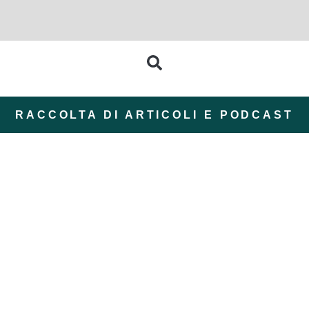
RACCOLTA DI ARTICOLI E PODCAST
ZomerZijn: un’estate
Retreat nella natura