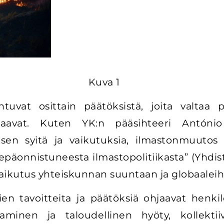
Kuva 1
uvat osittain päätöksistä, joita valtaa p
kaavat. Kuten YK:n pääsihteeri Antón
sen syitä ja vaikutuksia, ilmastonmuutos
 epäonnistuneesta ilmastopolitiikasta” (Yhdi
aikutus yhteiskunnan suuntaan ja globaaleihi
ien tavoitteita ja päätöksiä ohjaavat henkil
taminen ja taloudellinen hyöty, kollektiiv