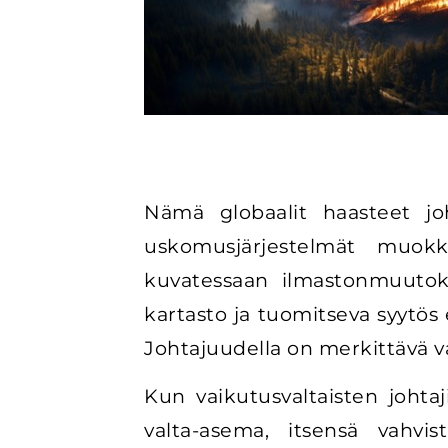
Nämä globaalit haasteet joht
uskomusjärjestelmät muok
kuvatessaan ilmastonmuutok
kartasto ja tuomitseva syytös
Johtajuudella on merkittävä v
Kun vaikutusvaltaisten johtaj
valta-asema, itsensä vahvis