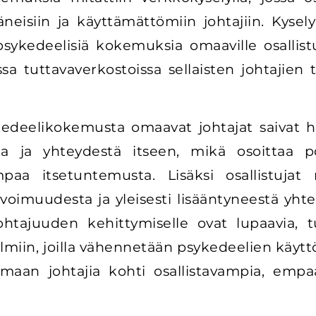
eisiin ja käyttämättömiin johtajiin. Kysel
ykedeelisiä kokemuksia omaaville osallistuj
sa tuttavaverkostoissa sellaisten johtajien ta
sykedeelikokemusta omaavat johtajat saiva
a ja yhteydestä itseen, mikä osoittaa po
mpaa itsetuntemusta. Lisäksi osallistujat
avoimuudesta ja yleisesti lisääntyneestä yh
ohtajuuden kehittymiselle ovat lupaavia, t
elmiin, joilla vähennetään psykedeelien käyttöön
amaan johtajia kohti osallistavampia, empa