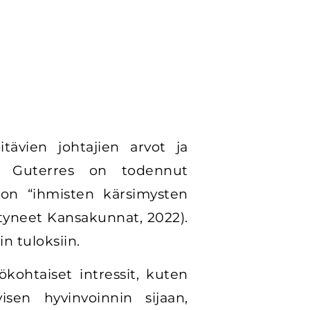
itävien johtajien arvot ja
io Guterres on todennut
 on
“ihmisten kärsimysten
styneet Kansakunnat, 2022).
n tuloksiin.
ökohtaiset intressit, kuten
isen hyvinvoinnin sijaan,