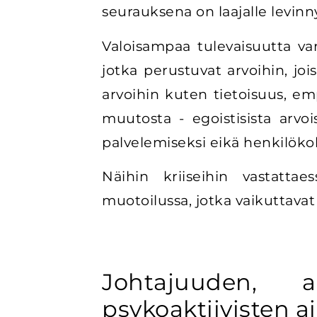
seurauksena on laajalle levinn
Valoisampaa tulevaisuutta vart
jotka perustuvat arvoihin, jo
arvoihin kuten tietoisuus, em
muutosta - egoistisista arvo
palvelemiseksi eikä henkilöko
Näihin kriiseihin vastattae
muotoilussa, jotka vaikuttava
Johtajuuden, 
psykoaktiivisten