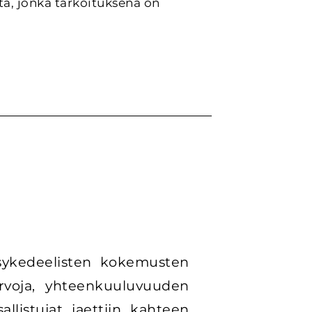
tä, jonka tarkoituksena on
 psykedeelisten kokemusten
arvoja, yhteenkuuluvuuden
allistujat jaettiin kahteen