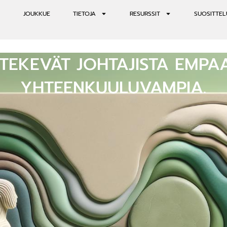
JOUKKUE
TIETOJA
RESURSSIT
SUOSITTEL
 TEKEVÄT JOHTAJISTA EMPAA
YHTEENKUULUVAMPIA.