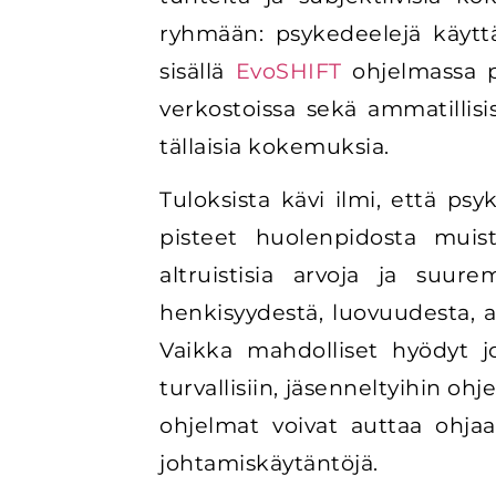
ryhmään: psykedeelejä käyttän
sisällä
EvoSHIFT
ohjelmassa ps
verkostoissa sekä ammatillisis
tällaisia kokemuksia.
Tuloksista kävi ilmi, että p
pisteet huolenpidosta muist
altruistisia arvoja ja suure
henkisyydestä, luovuudesta, 
Vaikka mahdolliset hyödyt j
turvallisiin, jäsenneltyihin ohj
ohjelmat voivat auttaa ohja
johtamiskäytäntöjä.