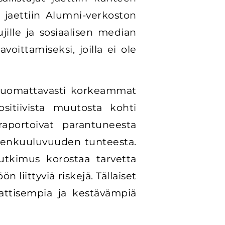
y jaettiin Alumni-verkoston
ille ja sosiaalisen median
voittamiseksi, joilla ei ole
t huomattavasti korkeammat
sitiivista muutosta kohti
 raportoivat parantuneesta
teenkuuluvuuden tunteesta.
utkimus korostaa tarvetta
 liittyviä riskejä. Tällaiset
attisempia ja kestävämpiä