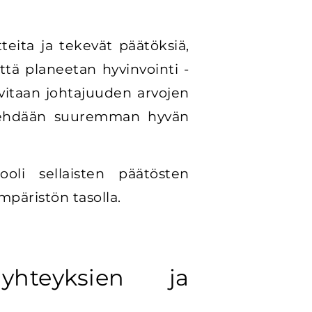
tteita ja tekevät päätöksiä,
ttä planeetan hyvinvointi -
rvitaan johtajuuden arvojen
et tehdään suuremman hyvän
ooli sellaisten päätösten
mpäristön tasolla.
yhteyksien ja