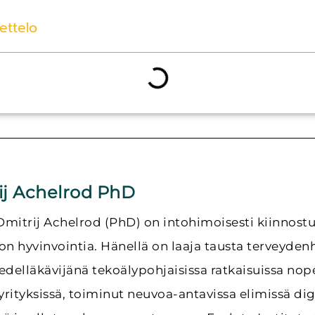
uettelo
ij Achelrod PhD
Dmitrij Achelrod (PhD) on intohimoisesti kiinnost
n hyvinvointia. Hänellä on laaja tausta terveydenhu
 edelläkävijänä tekoälypohjaisissa ratkaisuissa nop
yrityksissä, toiminut neuvoa-antavissa elimissä digi