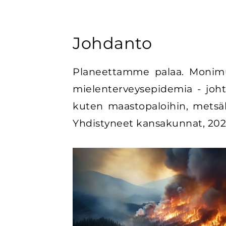
Johdanto
Planeettamme palaa. Monimut
mielenterveysepidemia - johta
kuten maastopaloihin, metsä
Yhdistyneet kansakunnat, 202