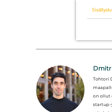
Sisällysl
Dmitr
Tohtori 
maapallo
on ollut
startup-