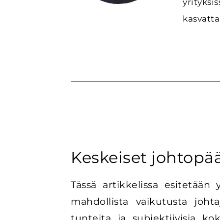
yrityksi
kasvatta
Keskeiset johtopä
Tässä artikkelissa esitetään
mahdollista vaikutusta joht
tunteita ja subjektiivisia ko