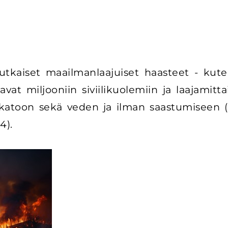
kaiset maailmanlaajuiset haasteet - kute
vat miljooniin siviilikuolemiin ja laajamit
katoon sekä veden ja ilman saastumiseen (I
4).