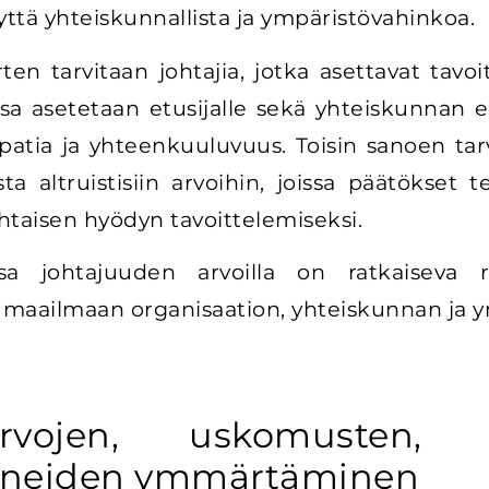
yttä yhteiskunnallista ja ympäristövahinkoa.
en tarvitaan johtajia, jotka asettavat tavoi
issa asetetaan etusijalle sekä yhteiskunnan e
patia ja yhteenkuuluvuus. Toisin sanoen ta
ista altruistisiin arvoihin, joissa päätöks
htaisen hyödyn tavoittelemiseksi.
ssa johtajuuden arvoilla on ratkaiseva r
t maailmaan organisaation, yhteiskunnan ja y
arvojen, uskomusten, 
 aineiden ymmärtäminen