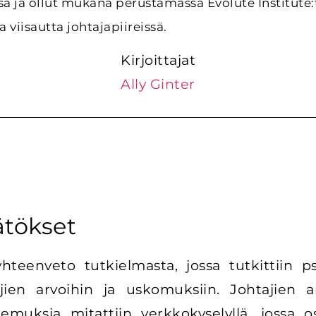
ssä ja ollut mukana perustamassa Evolute Institute:
a viisautta johtajapiireissä.
Kirjoittajat
Ally Ginter
ätökset
 yhteenveto tutkielmasta, jossa tutkittiin
ajien arvoihin ja uskomuksiin. Johtajien 
kemuksia mitattiin verkkokyselyllä, jossa os