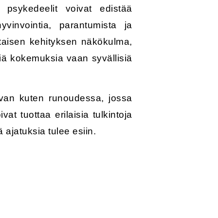
n psykedeelit voivat edistää
vinvointia, parantumista ja
htaisen kehityksen näkökulma,
iä kokemuksia vaan syvällisiä
Aivan kuten runoudessa, jossa
t tuottaa erilaisia tulkintoja
ä ajatuksia tulee esiin.