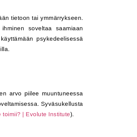
pään tietoon tai ymmärrykseen.
n ihminen soveltaa saamiaan
ä käyttämään psykedeelisessä
lla.
inen arvo piilee muuntuneessa
soveltamisessa. Syväsukellusta
toimii? | Evolute Institute
).