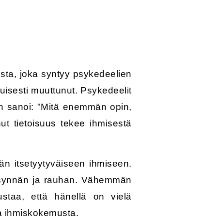
ta, joka syntyy psykedeelien
uisesti muuttunut. Psykedeelit
an sanoi: "Mitä enemmän opin,
ut tietoisuus tekee ihmisestä
n itsetyytyväiseen ihmiseen.
äksynnän ja rauhan. Vähemmän
ustaa, että hänellä on vielä
a ihmiskokemusta.