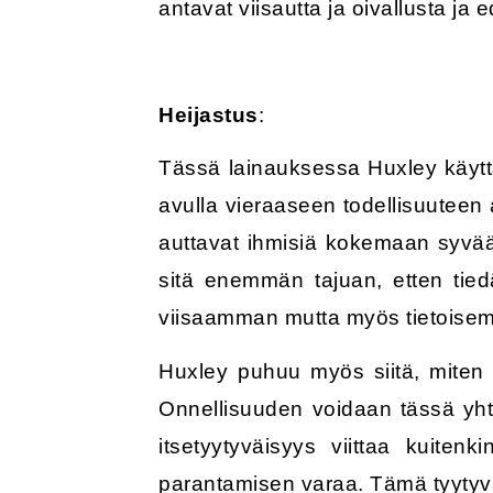
antavat viisautta ja oivallusta ja 
Heijastus
:
Tässä lainauksessa Huxley käyt
avulla vieraaseen todellisuuteen 
auttavat ihmisiä kokemaan syvää
sitä enemmän tajuan, etten tied
viisaamman mutta myös tietoise
Huxley puhuu myös siitä, miten
Onnellisuuden voidaan tässä yh
itsetyytyväisyys viittaa kuiten
parantamisen varaa. Tämä tyytyv