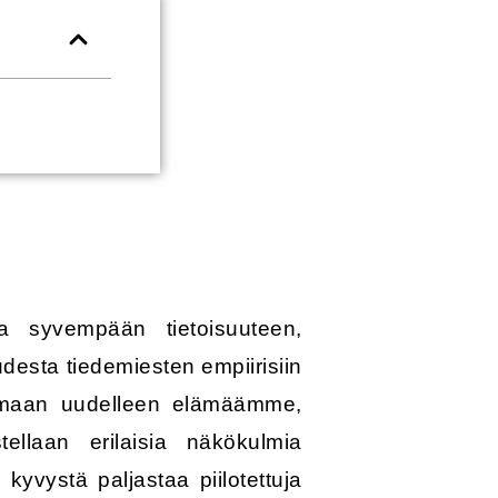
a syvempään tietoisuuteen,
desta tiedemiesten empiirisiin
elemaan uudelleen elämäämme,
ellaan erilaisia näkökulmia
kyvystä paljastaa piilotettuja