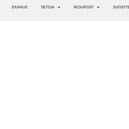
JOUKKUE
TIETOJA
RESURSSIT
SUOSITT
SITAATTIA PSYKEDEELEISTÄ 
TARKOITTAVAT (OSA 1)