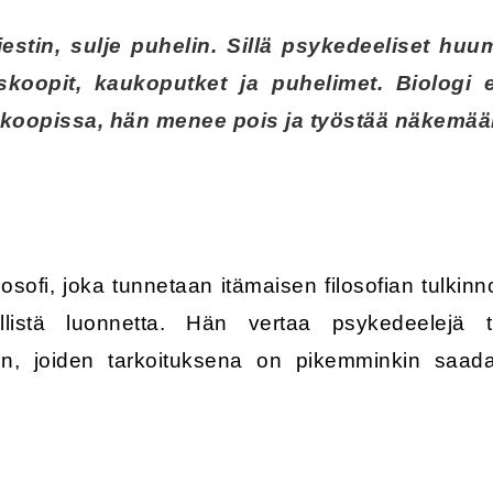
estin, sulje puhelin. Sillä psykedeeliset huum
koopit, kaukoputket ja puhelimet. Biologi e
skoopissa, hän menee pois ja työstää näkemää
losofi, joka tunnetaan itämaisen filosofian tulkinn
listä luonnetta. Hän vertaa psykedeelejä tiet
in, joiden tarkoituksena on pikemminkin saada 