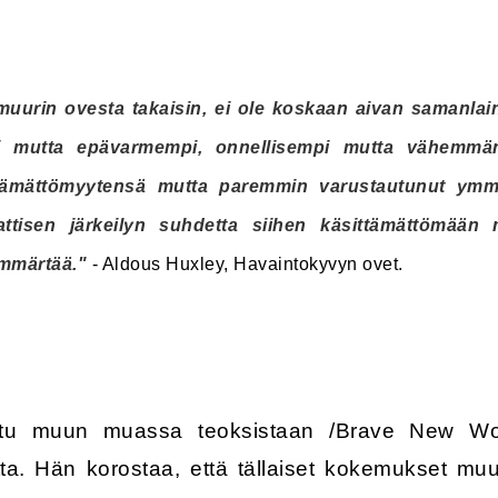
muurin ovesta takaisin, ei ole koskaan aivan samanlaine
 mutta epävarmempi, onnellisempi mutta vähemmän 
tämättömyytensä mutta paremmin varustautunut ymm
attisen järkeilyn suhdetta siihen käsittämättömään m
ymmärtää."
- Aldous Huxley, Havaintokyvyn ovet.
ttu muun muassa teoksistaan /Brave New Worl
. Hän korostaa, että tällaiset kokemukset muutt