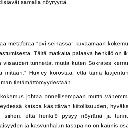
edistävät samalla nöyryyttä.
tää metaforaa "ovi seinässä" kuvaamaan kokemus
astumisesta. Tältä matkalta palaava henkilö on ik
 viisauden tunnetta, mutta kuten Sokrates kerr
ä mitään." Huxley korostaa, että tämä laajentun
mman tietämättömyydestään.
 kokemus johtaa onnellisempaan mutta vähemmä
teydessä katsoa käsittävän kiitollisuuden, hyv
kin siihen, että henkilö pysyy nöyränä ja tunn
äisyyden ja kasvunhalun tasapaino on kaunis os