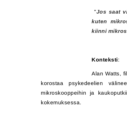
"
Jos saat vi
kuten mikros
kiinni mikro
Konteksti
:
Alan Watts, fi
korostaa psykedeelien välineel
mikroskooppeihin ja kaukoputki
kokemuksessa.