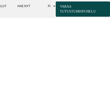
ELUT
HAE NYT
FI
VARAA
TUTUSTUMISPUHELU
- JA MITÄ NE