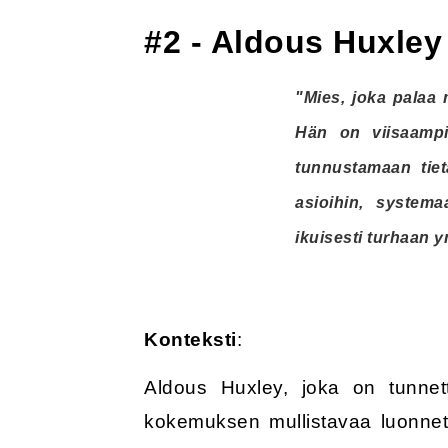
#2 - Aldous Huxley
"Mies, joka palaa 
Hän on viisaampi
tunnustamaan tie
asioihin, systema
ikuisesti turhaan 
Konteksti
:
Aldous Huxley, joka on tunne
kokemuksen mullistavaa luonnetta