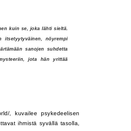
n kuin se, joka lähti sieltä.
itsetyytyväinen, nöyrempi
ärtämään sanojen suhdetta
ysteeriin, jota hän yrittää
d/, kuvailee psykedeelisen
avat ihmistä syvällä tasolla,