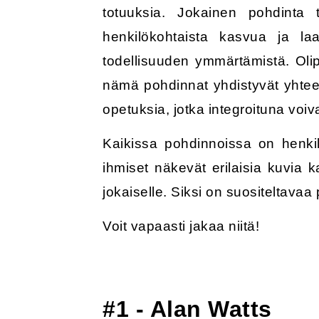
totuuksia. Jokainen pohdinta t
henkilökohtaista kasvua ja la
todellisuuden ymmärtämistä. Oli
nämä pohdinnat yhdistyvät yhteen
opetuksia, jotka integroituna voi
Kaikissa pohdinnoissa on henkil
ihmiset näkevät erilaisia kuvia k
jokaiselle. Siksi on suositeltavaa 
Voit vapaasti jakaa niitä!
#1 - Alan Watts