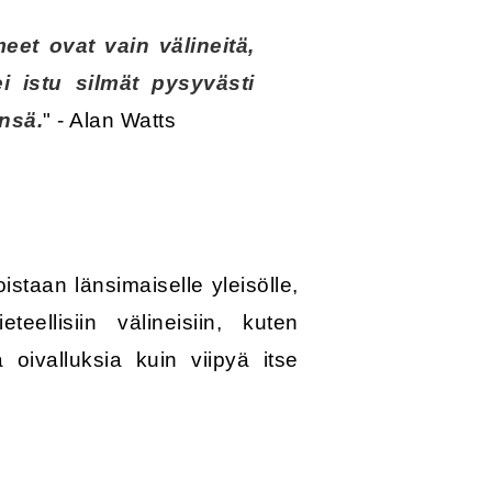
eet ovat vain välineitä,
i istu silmät pysyvästi
nsä.
" - Alan Watts
oistaan länsimaiselle yleisölle,
eellisiin välineisiin, kuten
oivalluksia kuin viipyä itse