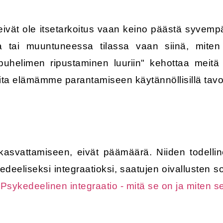
 eivät ole itsetarkoitus vaan keino päästä syvem
 tai muuntuneessa tilassa vaan siinä, mite
"puhelimen ripustaminen luuriin" kehottaa meit
 elämämme parantamiseen käytännöllisillä tavoi
 kasvattamiseen, eivät päämäärä. Niiden todell
edeeliseksi integraatioksi, saatujen oivallusten 
:
Psykedeelinen integraatio - mitä se on ja miten se 