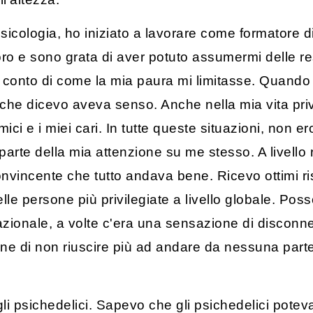
icologia, ho iniziato a lavorare come formatore di
ro e sono grata di aver potuto assumermi delle res
conto di come la mia paura mi limitasse. Quando 
 che dicevo aveva senso. Anche nella mia vita pri
ici e i miei cari. In tutte queste situazioni, non 
arte della mia attenzione su me stesso. A livello 
vincente che tutto andava bene. Ricevo ottimi risc
le persone più privilegiate a livello globale. Po
razionale, a volte c'era una sensazione di disconne
ne di non riuscire più ad andare da nessuna parte
i psichedelici. Sapevo che gli psichedelici potev