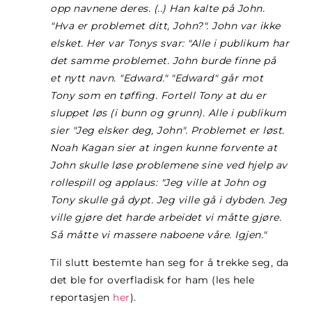
opp navnene deres. (..) Han kalte på John.
"Hva er problemet ditt, John?". John var ikke
elsket. Her var Tonys svar: "Alle i publikum har
det samme problemet. John burde finne på
et nytt navn. "Edward." "Edward" går mot
Tony som en tøffing. Fortell Tony at du er
sluppet løs (i bunn og grunn). Alle i publikum
sier "Jeg elsker deg, John". Problemet er løst.
Noah Kagan sier at ingen kunne forvente at
John skulle løse problemene sine ved hjelp av
rollespill og applaus: "Jeg ville at John og
Tony skulle gå dypt. Jeg ville gå i dybden. Jeg
ville gjøre det harde arbeidet vi måtte gjøre.
Så måtte vi massere naboene våre. Igjen."
Til slutt bestemte han seg for å trekke seg, da
det ble for overfladisk for ham (les hele
reportasjen
her
).