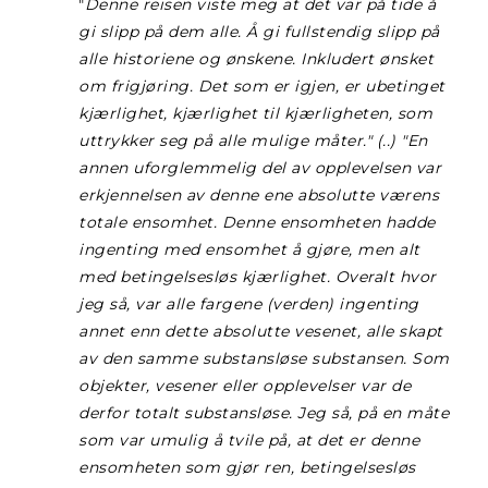
"
Denne reisen viste meg at det var på tide å
gi slipp på dem alle. Å gi fullstendig slipp på
alle historiene og ønskene. Inkludert ønsket
om frigjøring. Det som er igjen, er ubetinget
kjærlighet, kjærlighet til kjærligheten, som
uttrykker seg på alle mulige måter." (..) "En
annen uforglemmelig del av opplevelsen var
erkjennelsen av denne ene absolutte værens
totale ensomhet. Denne ensomheten hadde
ingenting med ensomhet å gjøre, men alt
med betingelsesløs kjærlighet. Overalt hvor
jeg så, var alle fargene (verden) ingenting
annet enn dette absolutte vesenet, alle skapt
av den samme substansløse substansen. Som
objekter, vesener eller opplevelser var de
derfor totalt substansløse. Jeg så, på en måte
som var umulig å tvile på, at det er denne
ensomheten som gjør ren, betingelsesløs