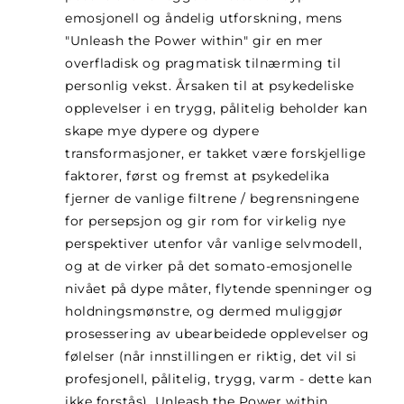
emosjonell og åndelig utforskning, mens
"Unleash the Power within" gir en mer
overfladisk og pragmatisk tilnærming til
personlig vekst. Årsaken til at psykedeliske
opplevelser i en trygg, pålitelig beholder kan
skape mye dypere og dypere
transformasjoner, er takket være forskjellige
faktorer, først og fremst at psykedelika
fjerner de vanlige filtrene / begrensningene
for persepsjon og gir rom for virkelig nye
perspektiver utenfor vår vanlige selvmodell,
og at de virker på det somato-emosjonelle
nivået på dype måter, flytende spenninger og
holdningsmønstre, og dermed muliggjør
prosessering av ubearbeidede opplevelser og
følelser (når innstillingen er riktig, det vil si
profesjonell, pålitelig, trygg, varm - dette kan
ikke forstås). Unleash the Power within