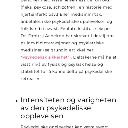
personer med visse helsemessige forhold
(f.eks. psykose, schizofreni, en historie med
hjerteinfarkt osv.) Eller medisininntak,
anbefales ikke psykedeliske opplevelser, og
folk kan bli avvist. Evolute Institute-ekspert
Dr. Dmitrij Achelrod har skrevet i detalj om
psilocybininteraksjoner og psykiatriske
medisiner (se grundig artikkel her:
"
Psykedelisk sikkerhet
“)
.
Deltakerne må ha et
visst nivå av fysisk og psykisk helse og
stabilitet for å kunne delta på psykedeliske
retreater.
Intensiteten og varigheten
av den psykedeliske
opplevelsen
Psykedeliske opplevelser kan være svært