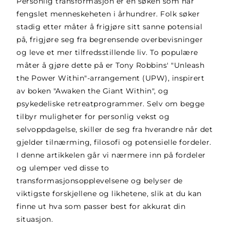
Personlig transformasjon er en søken som har
fengslet menneskeheten i århundrer. Folk søker
stadig etter måter å frigjøre sitt sanne potensial
på, frigjøre seg fra begrensende overbevisninger
og leve et mer tilfredsstillende liv. To populære
måter å gjøre dette på er Tony Robbins' "Unleash
the Power Within"-arrangement (UPW), inspirert
av boken "Awaken the Giant Within", og
psykedeliske retreatprogrammer. Selv om begge
tilbyr muligheter for personlig vekst og
selvoppdagelse, skiller de seg fra hverandre når det
gjelder tilnærming, filosofi og potensielle fordeler.
I denne artikkelen går vi nærmere inn på fordeler
og ulemper ved disse to
transformasjonsopplevelsene og belyser de
viktigste forskjellene og likhetene, slik at du kan
finne ut hva som passer best for akkurat din
situasjon.