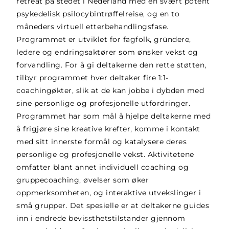
retreat på stedet i Nederland med en svært potent
psykedelisk psilocybintrøffelreise, og en to
måneders virtuell etterbehandlingsfase.
Programmet er utviklet for fagfolk, gründere,
ledere og endringsaktører som ønsker vekst og
forvandling. For å gi deltakerne den rette støtten,
tilbyr programmet hver deltaker fire 1:1-
coachingøkter, slik at de kan jobbe i dybden med
sine personlige og profesjonelle utfordringer.
Programmet har som mål å hjelpe deltakerne med
å frigjøre sine kreative krefter, komme i kontakt
med sitt innerste formål og katalysere deres
personlige og profesjonelle vekst. Aktivitetene
omfatter blant annet individuell coaching og
gruppecoaching, øvelser som øker
oppmerksomheten, og interaktive utvekslinger i
små grupper. Det spesielle er at deltakerne guides
inn i endrede bevissthetstilstander gjennom