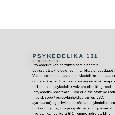
PSYKEDELIKA 101
SERIE I 7 DELER
Psykedelika kan betraktes som eldgamle
bevissthetsteknologier som har blitt gjenoppdaget i
Vesten som en del av den psykedeliske renessans
og nå er knyttet til temaer som psykedelisk terapi 
helbredelse, psykedelisk velvære eller til og med
"psykedelisk lederskap". Hva er disse stoffene (so
magisk sopp / psilocybinholdige trøfler, LSD,
ayahuasca) og til hvilke formål kan psykedeliske st
brukes (i trygge, lovlige og støttede omgivelser)? 
hvordan kan de bidra til å fremme indre utvikling,