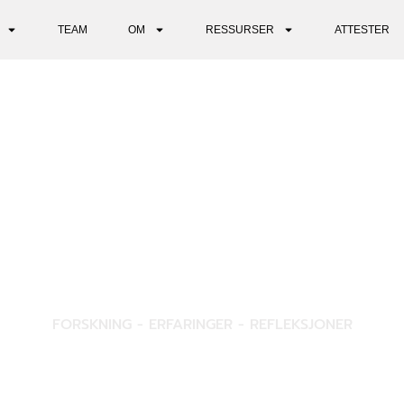
TEAM
OM
RESSURSER
ATTESTER
INNSIKT
FORSKNING - ERFARINGER - REFLEKSJONER