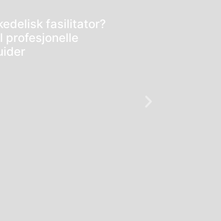
delisk fasilitator?
 profesjonelle
uider