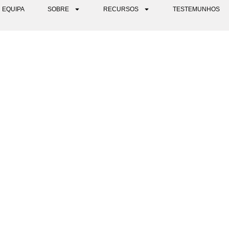
EQUIPA
SOBRE
RECURSOS
TESTEMUNHOS
R UM RETIRO PSICADÉLICO 
OS TEUS VALORES E CREN