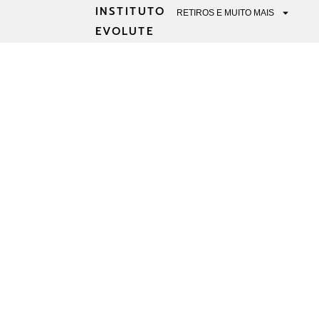
INSTITUTO
RETIROS E MUITO MAIS
EVOLUTE
COMO ESCOLHE
ACORDO COM 