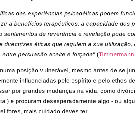
pecíficas das experiências psicadélicas podem fun
r a benefícios terapêuticos, a capacidade dos ps
o sentimentos de reverência e revelação pode con
 directrizes éticas que regulem a sua utilização
a entre persuasão aceite e forçada"
(
Timmermann e
numa posição vulnerável, mesmo antes de se junt
emente influenciadas pelo espírito e pelo ethos de
sar por grandes mudanças na vida, como divórci
al) e procuram desesperadamente algo - ou algu
el fores, mais cuidado deves ter.