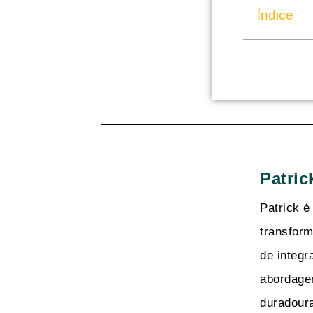
Índice
Patric
Patrick é
transform
de integr
abordage
duradoura