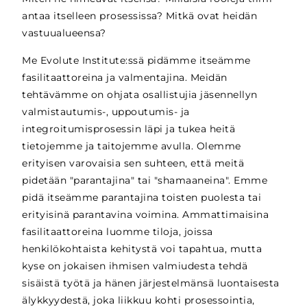
antaa itselleen prosessissa? Mitkä ovat heidän
vastuualueensa?
Me Evolute Institute:ssä pidämme itseämme
fasilitaattoreina ja valmentajina. Meidän
tehtävämme on ohjata osallistujia jäsennellyn
valmistautumis-, uppoutumis- ja
integroitumisprosessin läpi ja tukea heitä
tietojemme ja taitojemme avulla. Olemme
erityisen varovaisia sen suhteen, että meitä
pidetään "parantajina" tai "shamaaneina". Emme
pidä itseämme parantajina toisten puolesta tai
erityisinä parantavina voimina. Ammattimaisina
fasilitaattoreina luomme tiloja, joissa
henkilökohtaista kehitystä voi tapahtua, mutta
kyse on jokaisen ihmisen valmiudesta tehdä
sisäistä työtä ja hänen järjestelmänsä luontaisesta
älykkyydestä, joka liikkuu kohti prosessointia,