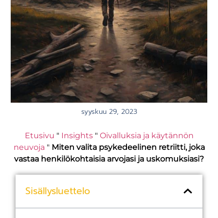
syyskuu 29, 2023
Etusivu
"
Insights
"
Oivalluksia ja käytännön
neuvoja
"
Miten valita psykedeelinen retriitti, joka
vastaa henkilökohtaisia arvojasi ja uskomuksiasi?
Sisällysluettelo