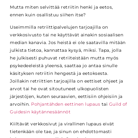
Mutta miten selvittää retriitin henki ja eetos,
ennen kuin osallistuu siihen itse?
Useimmilla retriittipalvelujen tarjoajilla on
verkkosivusto tai ne käyttävät ainakin sosiaalisen
median kanavia. Jos heistä ei ole saatavilla mitään
julkista tietoa, kannattaa kysyä, miksi. Tapa, jolla
he julkisesti puhuvat retriiteistään mutta myös
psykedeeleistä yleensä, saattaa jo antaa sinulle
käsityksen retriitin hengestä ja eetoksesta.
Joillakin retriittien tarjoajilla on eettiset ohjeet ja
arvot tai he ovat sitoutuneet ulkopuolisten
järjestöjen, kuten seuraavien, eettisiin ohjeisiin ja
arvoihin.
Pohjantähden eettinen lupaus
tai
Guild of
Guidesin käytännesäännöt
Kiiltävät verkkosivut ja virallinen lupaus eivät
tietenkään ole tae, ja sinun on ehdottomasti