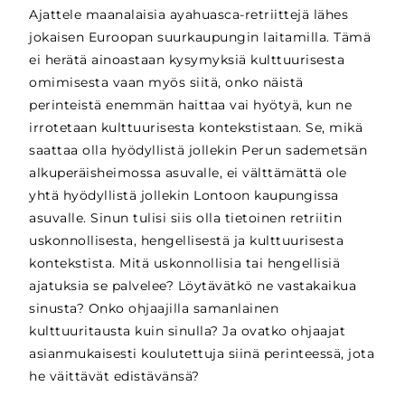
Ajattele maanalaisia ayahuasca-retriittejä lähes
jokaisen Euroopan suurkaupungin laitamilla. Tämä
ei herätä ainoastaan kysymyksiä kulttuurisesta
omimisesta vaan myös siitä, onko näistä
perinteistä enemmän haittaa vai hyötyä, kun ne
irrotetaan kulttuurisesta kontekstistaan. Se, mikä
saattaa olla hyödyllistä jollekin Perun sademetsän
alkuperäisheimossa asuvalle, ei välttämättä ole
yhtä hyödyllistä jollekin Lontoon kaupungissa
asuvalle. Sinun tulisi siis olla tietoinen retriitin
uskonnollisesta, hengellisestä ja kulttuurisesta
kontekstista. Mitä uskonnollisia tai hengellisiä
ajatuksia se palvelee? Löytävätkö ne vastakaikua
sinusta? Onko ohjaajilla samanlainen
kulttuuritausta kuin sinulla? Ja ovatko ohjaajat
asianmukaisesti koulutettuja siinä perinteessä, jota
he väittävät edistävänsä?