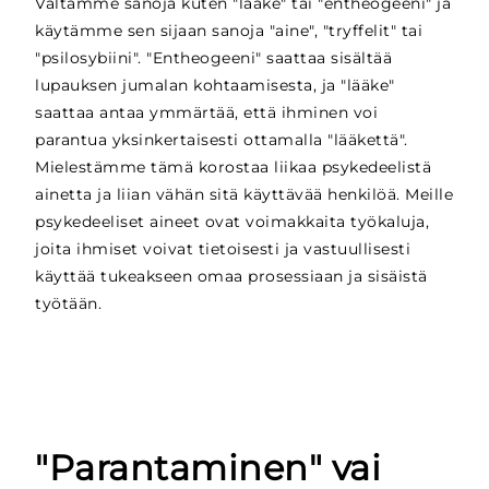
Vältämme sanoja kuten "lääke" tai "entheogeeni" ja
käytämme sen sijaan sanoja "aine", "tryffelit" tai
"psilosybiini". "Entheogeeni" saattaa sisältää
lupauksen jumalan kohtaamisesta, ja "lääke"
saattaa antaa ymmärtää, että ihminen voi
parantua yksinkertaisesti ottamalla "lääkettä".
Mielestämme tämä korostaa liikaa psykedeelistä
ainetta ja liian vähän sitä käyttävää henkilöä. Meille
psykedeeliset aineet ovat voimakkaita työkaluja,
joita ihmiset voivat tietoisesti ja vastuullisesti
käyttää tukeakseen omaa prosessiaan ja sisäistä
työtään.
"
Parantaminen" vai