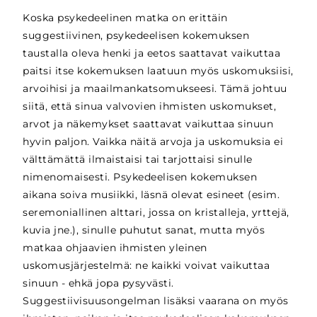
Koska psykedeelinen matka on erittäin
suggestiivinen, psykedeelisen kokemuksen
taustalla oleva henki ja eetos saattavat vaikuttaa
paitsi itse kokemuksen laatuun myös uskomuksiisi,
arvoihisi ja maailmankatsomukseesi. Tämä johtuu
siitä, että sinua valvovien ihmisten uskomukset,
arvot ja näkemykset saattavat vaikuttaa sinuun
hyvin paljon. Vaikka näitä arvoja ja uskomuksia ei
välttämättä ilmaistaisi tai tarjottaisi sinulle
nimenomaisesti. Psykedeelisen kokemuksen
aikana soiva musiikki, läsnä olevat esineet (esim.
seremoniallinen alttari, jossa on kristalleja, yrttejä,
kuvia jne.), sinulle puhutut sanat, mutta myös
matkaa ohjaavien ihmisten yleinen
uskomusjärjestelmä: ne kaikki voivat vaikuttaa
sinuun - ehkä jopa pysyvästi.
Suggestiivisuusongelman lisäksi vaarana on myös