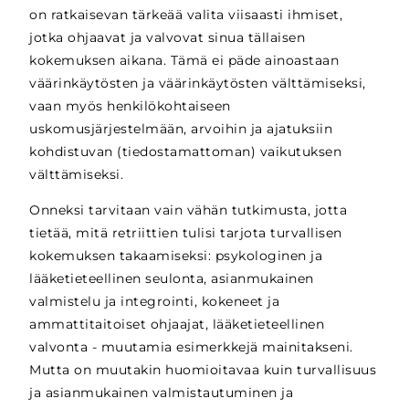
on ratkaisevan tärkeää valita viisaasti ihmiset,
jotka ohjaavat ja valvovat sinua tällaisen
kokemuksen aikana. Tämä ei päde ainoastaan
väärinkäytösten ja väärinkäytösten välttämiseksi,
vaan myös henkilökohtaiseen
uskomusjärjestelmään, arvoihin ja ajatuksiin
kohdistuvan (tiedostamattoman) vaikutuksen
välttämiseksi.
Onneksi tarvitaan vain vähän tutkimusta, jotta
tietää, mitä retriittien tulisi tarjota turvallisen
kokemuksen takaamiseksi: psykologinen ja
lääketieteellinen seulonta, asianmukainen
valmistelu ja integrointi, kokeneet ja
ammattitaitoiset ohjaajat, lääketieteellinen
valvonta - muutamia esimerkkejä mainitakseni.
Mutta on muutakin huomioitavaa kuin turvallisuus
ja asianmukainen valmistautuminen ja