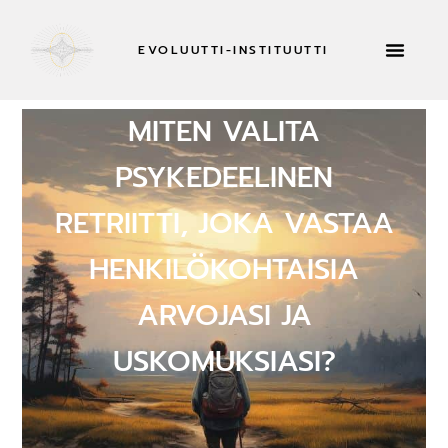
EVOLUUTTI-INSTITUUTTI
RETRIITTEJÄ 
MITEN VALITA
PSYKEDEELINEN
RETRIITTI, JOKA VASTAA
HENKILÖKOHTAISIA
ARVOJASI JA
USKOMUKSIASI?