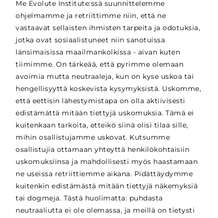
Me Evolute Institute:ssä suunnittelemme
ohjelmamme ja retriittimme niin, että ne
vastaavat sellaisten ihmisten tarpeita ja odotuksia,
jotka ovat sosiaalistuneet niin sanotuissa
länsimaisissa maailmankolkissa - aivan kuten
tiimimme. On tärkeää, että pyrimme olemaan
avoimia mutta neutraaleja, kun on kyse uskoa tai
hengellisyyttä koskevista kysymyksistä. Uskomme,
että eettisin lähestymistapa on olla aktiivisesti
edistämättä mitään tiettyjä uskomuksia. Tämä ei
kuitenkaan tarkoita, etteikö siinä olisi tilaa sille,
mihin osallistujamme uskovat. Kutsumme
osallistujia ottamaan yhteyttä henkilökohtaisiin
uskomuksiinsa ja mahdollisesti myös haastamaan
ne useissa retriittiemme aikana. Pidättäydymme
kuitenkin edistämästä mitään tiettyjä näkemyksiä
tai dogmeja. Tästä huolimatta: puhdasta
neutraaliutta ei ole olemassa, ja meillä on tietysti