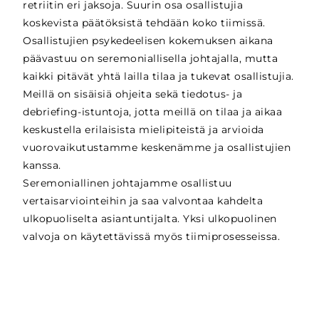
retriitin eri jaksoja. Suurin osa osallistujia
koskevista päätöksistä tehdään koko tiimissä.
Osallistujien psykedeelisen kokemuksen aikana
päävastuu on seremoniallisella johtajalla, mutta
kaikki pitävät yhtä lailla tilaa ja tukevat osallistujia.
Meillä on sisäisiä ohjeita sekä tiedotus- ja
debriefing-istuntoja, jotta meillä on tilaa ja aikaa
keskustella erilaisista mielipiteistä ja arvioida
vuorovaikutustamme keskenämme ja osallistujien
kanssa.
Seremoniallinen johtajamme osallistuu
vertaisarviointeihin ja saa valvontaa kahdelta
ulkopuoliselta asiantuntijalta. Yksi ulkopuolinen
valvoja on käytettävissä myös tiimiprosesseissa.