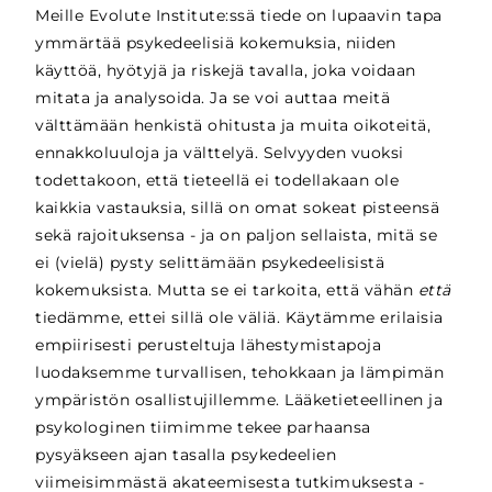
Meille Evolute Institute:ssä tiede on lupaavin tapa
ymmärtää psykedeelisiä kokemuksia, niiden
käyttöä, hyötyjä ja riskejä tavalla, joka voidaan
mitata ja analysoida. Ja se voi auttaa meitä
välttämään henkistä ohitusta ja muita oikoteitä,
ennakkoluuloja ja välttelyä. Selvyyden vuoksi
todettakoon, että tieteellä ei todellakaan ole
kaikkia vastauksia, sillä on omat sokeat pisteensä
sekä rajoituksensa - ja on paljon sellaista, mitä se
ei (vielä) pysty selittämään psykedeelisistä
kokemuksista. Mutta se ei tarkoita, että vähän
että
tiedämme, ettei sillä ole väliä. Käytämme erilaisia
empiirisesti perusteltuja lähestymistapoja
luodaksemme turvallisen, tehokkaan ja lämpimän
ympäristön osallistujillemme. Lääketieteellinen ja
psykologinen tiimimme tekee parhaansa
pysyäkseen ajan tasalla psykedeelien
viimeisimmästä akateemisesta tutkimuksesta -