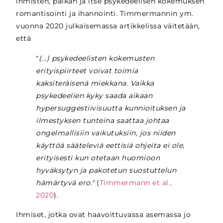
ihmisten, paikan ja itse psykedeelisen kokemuksen
romantisointi ja ihannointi. Timmermannin ym.
vuonna 2020 julkaisemassa artikkelissa väitetään,
että
"
(...) psykedeelisten kokemusten
erityispiirteet voivat toimia
kaksiteräisenä miekkana. Vaikka
psykedeelien kyky saada aikaan
hypersuggestiivisuutta kunnioituksen ja
ilmestyksen tunteina saattaa johtaa
ongelmallisiin vaikutuksiin, jos niiden
käyttöä sääteleviä eettisiä ohjeita ei ole,
erityisesti kun otetaan huomioon
hyväksytyn ja pakotetun suostuttelun
hämärtyvä ero."
(
Timmermann et al.,
2020
).
Ihmiset, jotka ovat haavoittuvassa asemassa jo