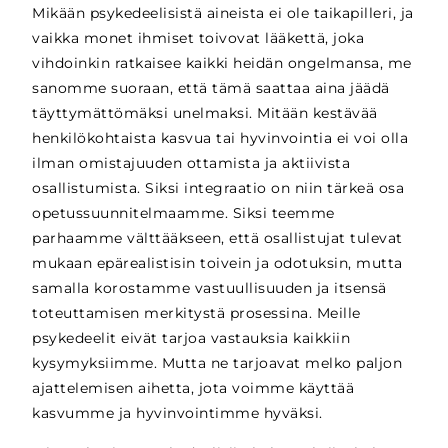
Mikään psykedeelisistä aineista ei ole taikapilleri, ja
vaikka monet ihmiset toivovat lääkettä, joka
vihdoinkin ratkaisee kaikki heidän ongelmansa, me
sanomme suoraan, että tämä saattaa aina jäädä
täyttymättömäksi unelmaksi. Mitään kestävää
henkilökohtaista kasvua tai hyvinvointia ei voi olla
ilman omistajuuden ottamista ja aktiivista
osallistumista. Siksi integraatio on niin tärkeä osa
opetussuunnitelmaamme. Siksi teemme
parhaamme välttääkseen, että osallistujat tulevat
mukaan epärealistisin toivein ja odotuksin, mutta
samalla korostamme vastuullisuuden ja itsensä
toteuttamisen merkitystä prosessina. Meille
psykedeelit eivät tarjoa vastauksia kaikkiin
kysymyksiimme. Mutta ne tarjoavat melko paljon
ajattelemisen aihetta, jota voimme käyttää
kasvumme ja hyvinvointimme hyväksi.