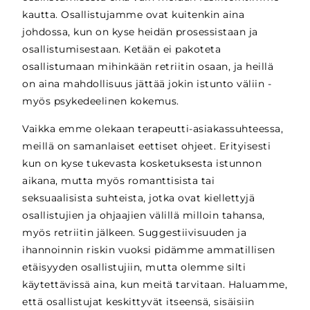
kautta. Osallistujamme ovat kuitenkin aina
johdossa, kun on kyse heidän prosessistaan ja
osallistumisestaan. Ketään ei pakoteta
osallistumaan mihinkään retriitin osaan, ja heillä
on aina mahdollisuus jättää jokin istunto väliin -
myös psykedeelinen kokemus.
Vaikka emme olekaan terapeutti-asiakassuhteessa,
meillä on samanlaiset eettiset ohjeet. Erityisesti
kun on kyse tukevasta kosketuksesta istunnon
aikana, mutta myös romanttisista tai
seksuaalisista suhteista, jotka ovat kiellettyjä
osallistujien ja ohjaajien välillä milloin tahansa,
myös retriitin jälkeen. Suggestiivisuuden ja
ihannoinnin riskin vuoksi pidämme ammatillisen
etäisyyden osallistujiin, mutta olemme silti
käytettävissä aina, kun meitä tarvitaan. Haluamme,
että osallistujat keskittyvät itseensä, sisäisiin