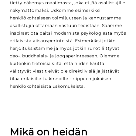
tietty näkemys maailmasta, joka ei jää osallistujille
näkymättömäksi. Uskomme esimerkiksi
henkilökohtaiseen toimijuuteen ja kannustamme
osallistujia ottamaan vastuun teoistaan. Saamme
inspiraatiota paitsi modernista psykologiasta myös
erilaisista viisausperinteistä: Esimerkiksi jotkin
harjoituksistamme ja myös jotkin runot liittyvät
dao-, buddhalais- ja joogaperinteeseen. Olemme
kuitenkin tietoisia siitä, että niiden kautta
välittyvät viestit eivät ole direktiivisiä ja jättävät
tilaa erilaisille tulkinnoille - riippuen jokaisen
henkilökohtaisista uskomuksista.
Mikä on heidän