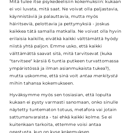
Mitä tulee itse psykedeelisiin kokemuksiin: kukaan
ei voi luvata, mitä saat. Ne voivat olla paljastavia,
käynnistäviä ja palauttavia, mutta myös
häiritseviä, pelottavia ja pettymyksiä - joskus
kaikkea tätä samalla matkalla. Ne voivat olla hyvin
erilaisia kaikille, eivätkä kaikki välttämättä hyödy
niistä yhtä paljon. Emme usko, että kaikki
välttämättä saavat sitä, mitä tarvitsevat (kuka
"tarvitsee" kärsiä 6 tuntia putkeen turvattomassa
ympäristössä ja ilman asianmukaista tukea?),
mutta uskomme, että sinä voit
antaa merkitystä
mihin tahansa kokemukseen.
Hyväksymme myös sen tosiasian, että lopulta
kukaan ei pysty varmasti sanomaan, onko sinulle
näytetty tuntematon totuus, metafora vai jotain
sattumanvaraista - tai ehkä kaikki kolme. Se ei
kuitenkaan tarkoita, ettemme voisi antaa
opastusta, kun on kyse kokemuksen