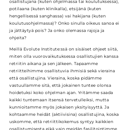
osallistujana (kuten ohjelmassa tai koulutuksessa),
potilaana (kuten klinikalla), etsijänä (kuten
hengellisessä sanghassa) vai hakijana (kuten
koulutusohjelmassa)? Onko sinulla oikeus sanoa ei
ja jättäytyä pois? Ja onko olemassa rajoja ja
ohjeita?
Meillä Evolute Institute:ssä on sisäiset ohjeet siitä,
miten olla vuorovaikutuksessa osallistujien kanssa
retriitin aikana ja sen jälkeen. Tapaamme
retriitteihimme osallistuvia ihmisiä sekä vieraina
että osallistujina. Vieraina, koska pidämme
vastuullamme sitä, että jokainen tuntee olonsa
hoidetuksi koko ohjelman ajan. Yritämme saada
kaikki tuntemaan itsensä tervetulleiksi, mutta
kunnioitamme myös jokaisen yksityisyyttä. Ja
kohtaamme heidät (aktiivisina) osallistujina, koska
uskomme, että retriittikokemus syntyy kaikkien
osallistumisesta eikä vain meidän fasilitointimme