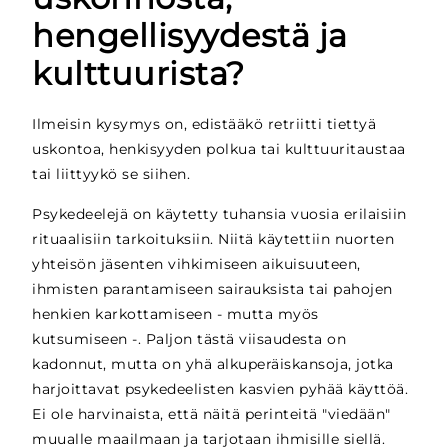
hengellisyydestä ja
kulttuurista?
Ilmeisin kysymys on, edistääkö retriitti tiettyä
uskontoa, henkisyyden polkua tai kulttuuritaustaa
tai liittyykö se siihen.
Psykedeelejä on käytetty tuhansia vuosia erilaisiin
rituaalisiin tarkoituksiin. Niitä käytettiin nuorten
yhteisön jäsenten vihkimiseen aikuisuuteen,
ihmisten parantamiseen sairauksista tai pahojen
henkien karkottamiseen - mutta myös
kutsumiseen -. Paljon tästä viisaudesta on
kadonnut, mutta on yhä alkuperäiskansoja, jotka
harjoittavat psykedeelisten kasvien pyhää käyttöä.
Ei ole harvinaista, että näitä perinteitä "viedään"
muualle maailmaan ja tarjotaan ihmisille siellä.