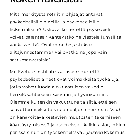
Mitä merkitystä retriitin ohjaajat antavat
psykedeelisille aineille ja psykedeelisille
kokemuksille? Uskovatko he, että psykedeelit
voivat parantaa? Kantavatko ne viestejä jumalilta
vai kasveilta? Ovatko ne heijastuksia
alitajunnastamme? Vai ovatko ne jopa vain
sattumanvaraisia?
Me Evolute Institute:ssä uskomme, että
psykedeeliset aineet ovat voimakkaita työkaluja,
jotka voivat luoda ainutlaatuisen vauhdin
henkilökohtaiseen kasvuun ja hyvinvointiin.
Olemme kuitenkin vakuuttuneita siitä, että sen
saavuttamiseksi tarvitaan paljon enemmän. Vauhti
on kanavoitava kestävien muutosten tekemiseen
käyttäytymisessä ja asenteissa - kaikki asiat, joiden
parissa sinun on työskenneltävä...
jälkeen
kokemus.