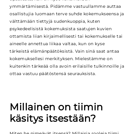
ymmärtämisestä. Pidämme vastuullamme auttaa
osallistujia luomaan terve suhde kokemukseensa ja
välttämään tiettyjä sudenkuoppia, kuten
psykedeelisistä kokemuksista saatujen kuvien
ottamista liian kirjaimellisesti tai kokemukselle tai
aineelle annettua liikaa valtaa, kun on kyse
tärkeistä elämänpäätöksistä. Vain sinä saat antaa
kokemuksellesi merkityksen. Mielestämme on
kuitenkin tärkeää olla avoin erilaisille tulkinnoille ja
ottaa vastuu päätöstensä seurauksista.
Millainen on tiimin
käsitys itsestään?
Miten he nimeävät itsensä? Millaisia rooleja tiimi