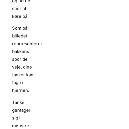
og hårde
stier at
køre på.
Som på
billedet
repræsenterer
bakkens
spor de
veje, dine
tanker kan
tage i
hjernen.
Tanker
gentager
sig i
mønstre.