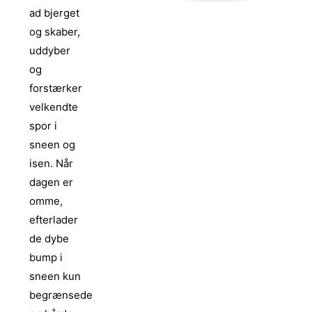
ad bjerget
og skaber,
uddyber
og
forstærker
velkendte
spor i
sneen og
isen. Når
dagen er
omme,
efterlader
de dybe
bump i
sneen kun
begrænsede