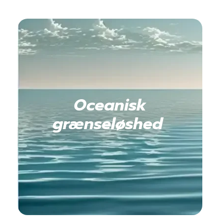
Oceanisk
grænseløshed