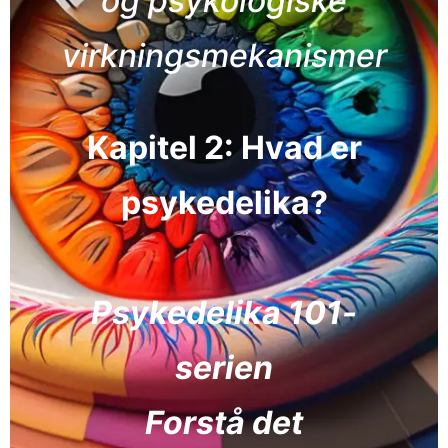
og psykologiske
virkningsmekanismer
Kapitel 2: Hvad er
psykedelika?
Psykedelika 101-
serien
Forstå det