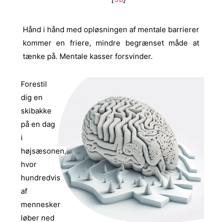
Hånd i hånd med opløsningen af mentale barrierer
kommer en friere, mindre begrænset måde at
tænke på. Mentale kasser forsvinder.
Forestil
dig en
skibakke
på en dag
i
højsæsonen,
hvor
hundredvis
af
mennesker
løber ned