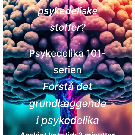
psykedeliske
stoffer?
Psykedelika 101-
serien
Forstå det
grundlæggende
i psykedelika