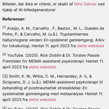
Billeder, der ikke er citeret, er skabt af
Nino Galvez
ved
hjælp af AI-billedgeneratorer
Referencer:
[
1
]
Araújo, A. M., Carvalho , F., Bastos , M. L., Guedes de
Pinho, P., & Carvalho, M. (u.å.).
Tryptaminernes
hallucinogene verden: En opdateret gennemgang
. Arkiv
for toksikologi. Hentet 11. april 2023 fra
dette websted
[2]
YouTube. (2020).
Rick Doblin & Dr. Torsten Passie:
Fremtiden for MDMA-assisteret psykoterapi
. Hentet 11.
april 2023 fra
dette websted
.
[3]
Smith, K. W., White, C. M., Hernandez, A. V., &
Sicignano, D. J. (u.å.).
MDMA-assisteret psykoterapi til
behandling af posttraumatisk stresslidelse: En
systematisk gennemgang med metaanalyse
. Hentet 11.
april 2023 fra
dette websted
[4]
YouTube. (2020).
Rick Doblin & Dr. Torsten Passie: