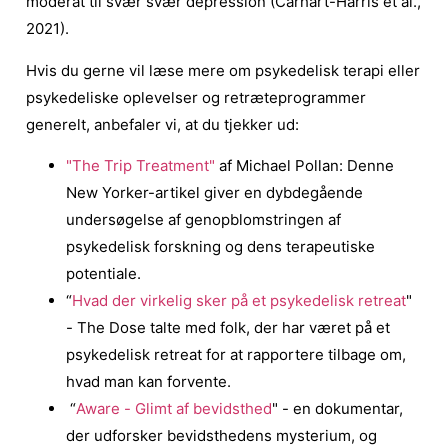
moderat til svær svær depression (Carhart-Harris et al.,
2021).
Hvis du gerne vil læse mere om psykedelisk terapi eller
psykedeliske oplevelser og retræteprogrammer
generelt, anbefaler vi, at du tjekker ud:
"The Trip Treatment"
af Michael Pollan: Denne
New Yorker-artikel giver en dybdegående
undersøgelse af genopblomstringen af
psykedelisk forskning og dens terapeutiske
potentiale.
“
Hvad der virkelig sker på et psykedelisk retreat
"
- The Dose talte med folk, der har været på et
psykedelisk retreat for at rapportere tilbage om,
hvad man kan forvente.
“
Aware - Glimt af bevidsthed
" - en dokumentar,
der udforsker bevidsthedens mysterium, og