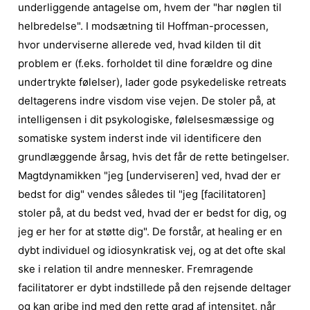
underliggende antagelse om, hvem der "har nøglen til
helbredelse". I modsætning til Hoffman-processen,
hvor underviserne allerede ved, hvad kilden til dit
problem er (f.eks. forholdet til dine forældre og dine
undertrykte følelser), lader gode psykedeliske retreats
deltagerens indre visdom vise vejen. De stoler på, at
intelligensen i dit psykologiske, følelsesmæssige og
somatiske system inderst inde vil identificere den
grundlæggende årsag, hvis det får de rette betingelser.
Magtdynamikken "jeg [underviseren] ved, hvad der er
bedst for dig" vendes således til "jeg [facilitatoren]
stoler på, at du bedst ved, hvad der er bedst for dig, og
jeg er her for at støtte dig". De forstår, at healing er en
dybt individuel og idiosynkratisk vej, og at det ofte skal
ske i relation til andre mennesker. Fremragende
facilitatorer er dybt indstillede på den rejsende deltager
og kan gribe ind med den rette grad af intensitet, når