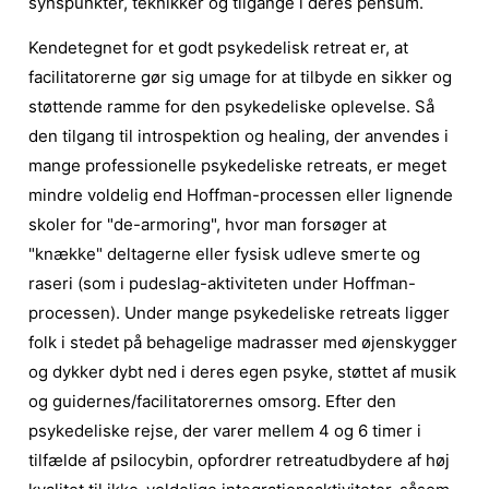
synspunkter, teknikker og tilgange i deres pensum.
Kendetegnet for et godt psykedelisk retreat er, at
facilitatorerne gør sig umage for at tilbyde en sikker og
støttende ramme for den psykedeliske oplevelse. Så
den tilgang til introspektion og healing, der anvendes i
mange professionelle psykedeliske retreats, er meget
mindre voldelig end Hoffman-processen eller lignende
skoler for "de-armoring", hvor man forsøger at
"knække" deltagerne eller fysisk udleve smerte og
raseri (som i pudeslag-aktiviteten under Hoffman-
processen). Under mange psykedeliske retreats ligger
folk i stedet på behagelige madrasser med øjenskygger
og dykker dybt ned i deres egen psyke, støttet af musik
og guidernes/facilitatorernes omsorg.
Efter den
psykedeliske rejse, der varer mellem 4 og 6 timer i
tilfælde af psilocybin, opfordrer retreatudbydere af høj