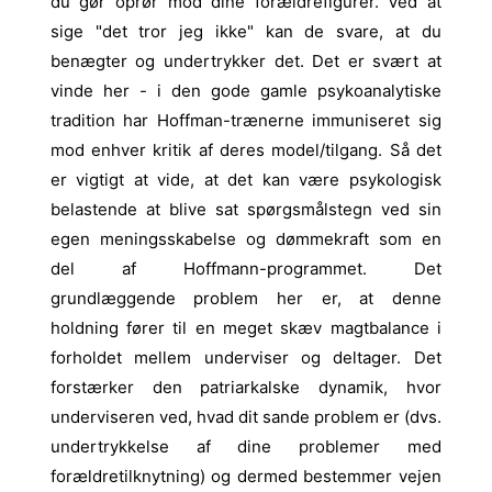
du gør oprør mod dine forældrefigurer. Ved at
sige "det tror jeg ikke" kan de svare, at du
benægter og undertrykker det. Det er svært at
vinde her - i den gode gamle psykoanalytiske
tradition har Hoffman-trænerne immuniseret sig
mod enhver kritik af deres model/tilgang. Så det
er vigtigt at vide, at det kan være psykologisk
belastende at blive sat spørgsmålstegn ved sin
egen meningsskabelse og dømmekraft som en
del af Hoffmann-programmet. Det
grundlæggende problem her er, at denne
holdning fører til en meget skæv magtbalance i
forholdet mellem underviser og deltager. Det
forstærker den patriarkalske dynamik, hvor
underviseren ved, hvad dit sande problem er (dvs.
undertrykkelse af dine problemer med
forældretilknytning) og dermed bestemmer vejen