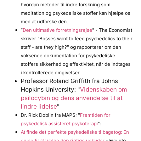
hvordan metoder til indre forskning som
meditation og psykedeliske stoffer kan hjælpe os
med at udforske den.
“
Den ultimative forretningsrejse
" - The Economist
skriver "Bosses want to feed psychedelics to their
staff - are they high?" og rapporterer om den
voksende dokumentation for psykedeliske
stoffers sikkerhed og effektivitet, når de indtages
i kontrollerede omgivelser.
Professor Roland Griffith fra Johns
Hopkins University: "
Videnskaben om
psilocybin og dens anvendelse til at
lindre lidelse
"
Dr. Rick Doblin fra MAPS: "
Fremtiden for
psykedelisk assisteret psykoterapi
":
At finde det perfekte psykedeliske tilbagetog: En
guide til at vælge den rigtige udbyder
- Evolute