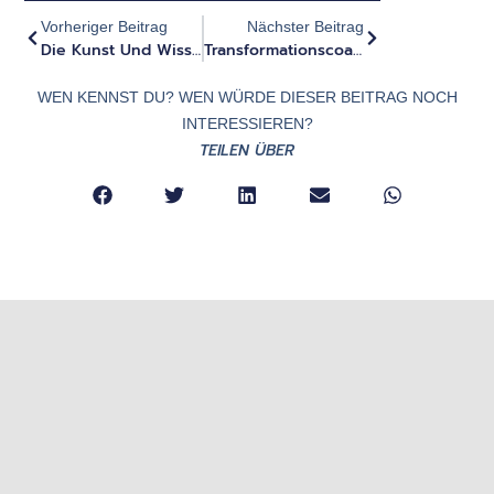
Vorheriger Beitrag
Nächster Beitrag
Die Kunst Und Wissenschaft Der Psychedelika Für Die Persönliche Entwicklung Und Die Entwicklung Von Führungskräften
Transformationscoaching Und Tiefe Innere Arbeit - Interview Mit Medoo
WEN KENNST DU? WEN WÜRDE DIESER BEITRAG NOCH
INTERESSIEREN?
TEILEN ÜBER