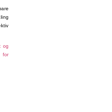
are
ling
ktiv
t og
 for