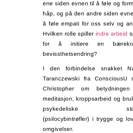
ene siden evnen til å føle og form
håp, og på den andre siden evnen
å føle empati for oss selv og an
Hvilken rolle spiller
indre arbeid
sp
for å initiere en bærekraf
bevissthetsendring?
I den forbindelse snakket N
Taranczewski fra ConsciousU
Christopher om betydningen
meditasjon, kroppsarbeid og bru
psykedeliske stof
(psilocybintrøfler) i trygge og lo
omgivelser.