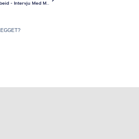
Transformasjonscoaching Og Dyptgående Indre Arbeid - Intervju Med Medoo
LEGGET?