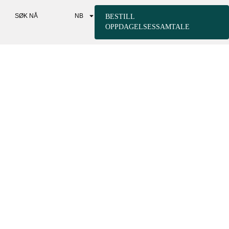
SØK NÅ
NB
BESTILL
OPPDAGELSESSAMTALE
TILSTANDER -
CHING