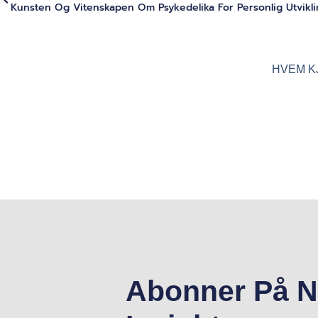
HVEM K
Abonner På N