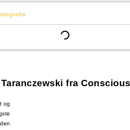
fortegnelse
a Taranczewski fra Consciou
lt og
gste
 den