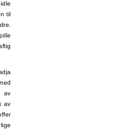
idle
 til
dre.
ille
tig
adja
 med
 av
k av
fer
vlige