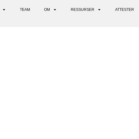
TEAM
OM
RESSURSER
ATTESTER
D OG ENDREDE BEVISSTHETS
RVJU MED CONSCIOUSU COA