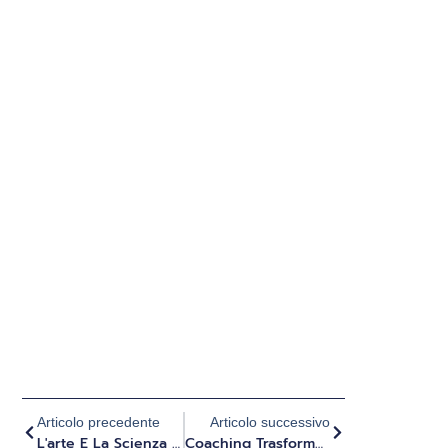
Articolo precedente
Articolo successivo
L'arte E La Scienza Degli Psichedelici Per Lo Sviluppo Personale E Della Leadership
Coaching Trasformazionale E Lavoro Interiore Profondo - Intervista Con Medoo