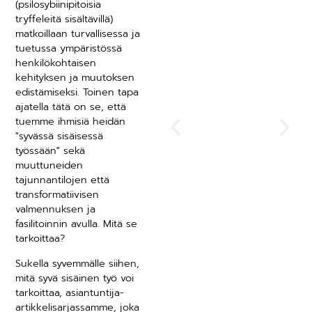
(psilosybiinipitoisia
tryffeleitä sisältävillä)
Norsun
matkoillaan turvallisessa ja
kohtaamine
tuetussa ympäristössä
n
henkilökohtaisen
kehityksen ja muutoksen
huoneessa -
edistämiseksi. Toinen tapa
unohdettu
ajatella tätä on se, että
sisäisen
tuemme ihmisiä heidän
työn polku
"syvässä sisäisessä
työssään" sekä
henkilökoht
muuttuneiden
aisen ja
tajunnantilojen että
johtajuuden
transformatiivisen
valmennuksen ja
kehittämise
fasilitoinnin avulla. Mitä se
ksi
tarkoittaa?
Sukella syvemmälle siihen,
mitä syvä sisäinen työ voi
tarkoittaa, asiantuntija-
artikkelisarjassamme, joka