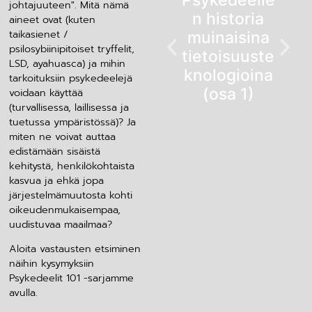
Psykedeelie
johtajuuteen". Mitä nämä
n historia
aineet ovat (kuten
taikasienet /
muinaisina
psilosybiinipitoiset tryffelit,
tietoisuuste
LSD, ayahuasca) ja mihin
knologioina
tarkoituksiin psykedeelejä
(osa 1)
voidaan käyttää
(turvallisessa, laillisessa ja
tuetussa ympäristössä)? Ja
miten ne voivat auttaa
edistämään sisäistä
kehitystä, henkilökohtaista
kasvua ja ehkä jopa
järjestelmämuutosta kohti
oikeudenmukaisempaa,
uudistuvaa maailmaa?
Aloita vastausten etsiminen
näihin kysymyksiin
Psykedeelit 101 -sarjamme
avulla.