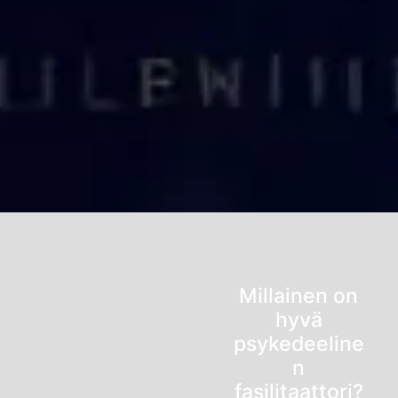
Millainen on
hyvä
psykedeeline
n
fasilitaattori?