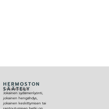
HERMOSTON
SÄÄTELY
5-OSAINEN SARJA
Jokainen sydämenlyönti,
jokainen hengähdys,
jokainen keskittymisen tai
rentoutumisen hetki on