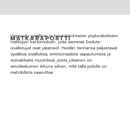
Uppoudu syvällisiin ja henkilökohtaisiin psykedeelisten
MATKARAPORTTI
matkojen kertomuksiin, joita aiemmat Evolute-
osallistujat ovat jakaneet. Heidän tarinansa paljastavat
syvällisiä oivalluksia, emotionaalista vapautumista ja
voimakkaita muutoksia, joista jokainen on
ainutlaatuinen ikkuna siihen, mitä tällä polulla on
mahdollista saavuttaa.