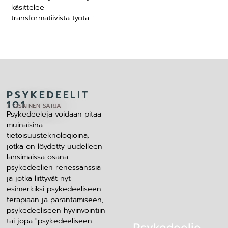
käsittelee
transformatiivista työtä.
PSYKEDEELIT
101
7-OSAINEN SARJA
Psykedeelejä voidaan pitää
muinaisina
tietoisuusteknologioina,
jotka on löydetty uudelleen
länsimaissa osana
psykedeelien renessanssia
ja jotka liittyvät nyt
esimerkiksi psykedeeliseen
terapiaan ja parantamiseen,
psykedeeliseen hyvinvointiin
tai jopa "psykedeeliseen