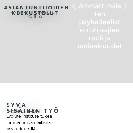
Ammattimais
ASIANTUNTIJOIDEN
KESKUSTELUT
ten
PSYKEDEELIT - JOHTAJUUS -
KEHITYS
psykedeelist
en ohjaajien
rooli ja
ominaisuudet
SYVÄ
SISÄINEN TYÖ
8-OSAINEN SARJA
Evolute Institute tukee
ihmisiä heidän laillisilla
psykedeelisillä