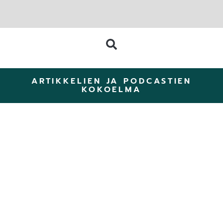
ARTIKKELIEN JA PODCASTIEN
KOKOELMA
ZomerZijn: Kesäinen
Retreat luonnossa