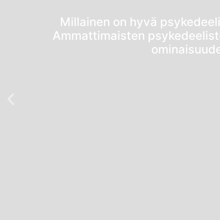
Millainen on hyvä psykedeelin
Ammattimaisten psykedeelisten
ominaisuud