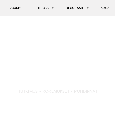
JOUKKUE
TIETOJA
RESURSSIT
SUOSITT
INSIGHTS
TUTKIMUS - KOKEMUKSET - POHDINNAT