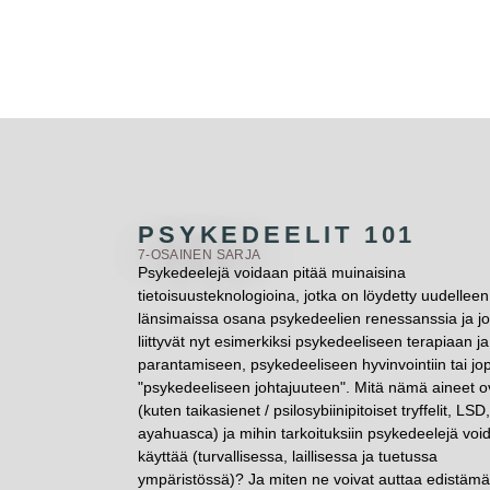
PSYKEDEELIT 101
7-OSAINEN SARJA
Psykedeelejä voidaan pitää muinaisina
tietoisuusteknologioina, jotka on löydetty uudelleen
länsimaissa osana psykedeelien renessanssia ja jo
liittyvät nyt esimerkiksi psykedeeliseen terapiaan ja
parantamiseen, psykedeeliseen hyvinvointiin tai jo
"psykedeeliseen johtajuuteen". Mitä nämä aineet o
(kuten taikasienet / psilosybiinipitoiset tryffelit, LSD,
ayahuasca) ja mihin tarkoituksiin psykedeelejä voi
käyttää (turvallisessa, laillisessa ja tuetussa
ympäristössä)? Ja miten ne voivat auttaa edistäm