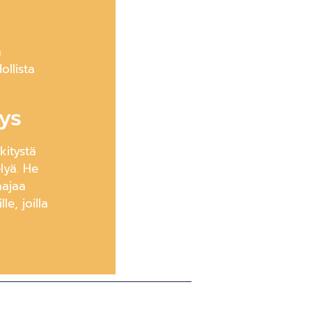
a
ollista
ys
kitystä
lyä. He
aajaa
le, joilla