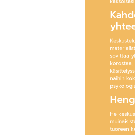
kaksoisasi
Kahd
yhte
Keskustelu
materialis
sovittaa 
korostaa, 
käsittelys
näihin kok
psykologis
Hengi
He keskust
muinaisist
tuoreen ke