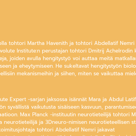
olla tohtori Martha Havenith ja tohtori Abdellatif Nemri 
olute Institute:n perustajan tohtori Dmitrij Achelrodin
ja, joiden avulla hengitystyö voi auttaa meitä matkal
een ja eheytymiseen. He sukeltavat hengitystyön biolog
ellisiin mekanismeihin ja siihen, miten se vaikuttaa miel
ute Expert -sarjan jaksossa isännät Mara ja Abdul Latif
ön syvällistä vaikutusta sisäiseen kasvuun, parantumise
atioon. Max Planck -instituutin neurotieteilijä tohtori 
a neurotieteilijä ja 3Dneuro-nimisen neurotieteellisen s
toimitusjohtaja tohtori Abdellatif Nemri jakavat