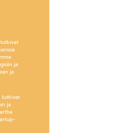
tutkivat
 kanssa
lamme
isiin ja
een ja
 tutkivat
en ja
Martha
tartup-