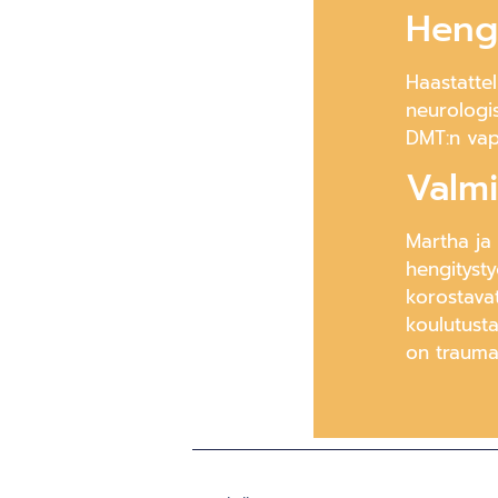
Heng
Haastattel
neurologis
DMT:n vap
Valmi
Martha ja
hengitysty
korostavat,
koulutusta 
on trauma