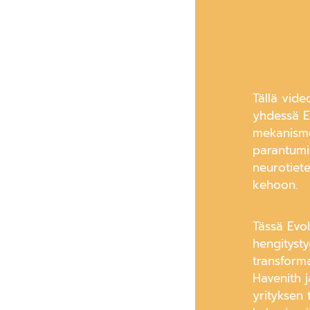
Tällä vide
yhdessä Ev
mekanisme
parantumis
neurotiete
kehoon.
Tässä Evol
hengitysty
transforma
Havenith j
yrityksen 