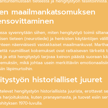
antuntemustaan tieteestä ja hengitystyön fasilitoinnista.
en maailmankatsomuksen
ensovittaminen
ssa syvennytään siihen, miten hengitystyö toimii siltan
tisen tieteen (neurotiede) ja henkisten käytäntöjen välill
yhteen näennäisesti vastakkaiset maailmankuvat. Marth
että ruumiilliset kokemukset ovat ratkaisevan tärkeitä
sä ja että hengitystyö tarjoaa keinon päästä suoraan kä
emuksiin, mikä johtaa usein merkittäviin emotionaalisii
iin läpimurtoihin.
tystyön historialliset juuret
elevat hengitystyön historiallisista juurista, erottavat s
a harjoituksista, kuten pranayamasta, ja tuovat esiin s
hityksen 1970-luvulla.