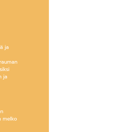
a
ä ja
a
 trauman
siksi
n ja
en
en melko