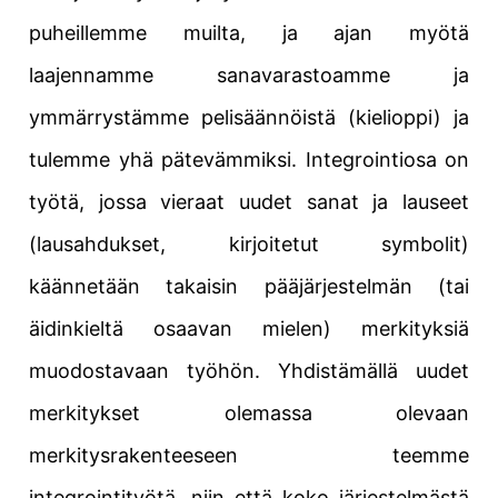
puheillemme muilta, ja ajan myötä
laajennamme sanavarastoamme ja
ymmärrystämme pelisäännöistä (kielioppi) ja
tulemme yhä pätevämmiksi. Integrointiosa on
työtä, jossa vieraat uudet sanat ja lauseet
(lausahdukset, kirjoitetut symbolit)
käännetään takaisin pääjärjestelmän (tai
äidinkieltä osaavan mielen) merkityksiä
muodostavaan työhön. Yhdistämällä uudet
merkitykset olemassa olevaan
merkitysrakenteeseen teemme
integrointityötä, niin että koko järjestelmästä