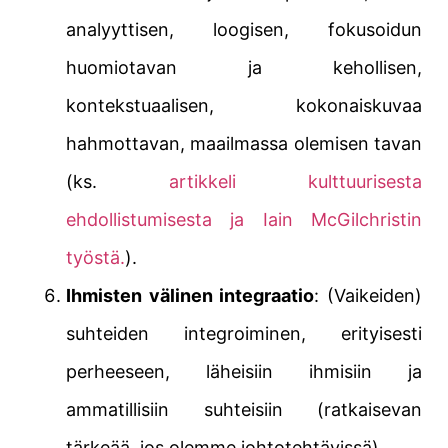
analyyttisen, loogisen, fokusoidun
huomiotavan ja kehollisen,
kontekstuaalisen, kokonaiskuvaa
hahmottavan, maailmassa olemisen tavan
(ks.
artikkeli kulttuurisesta
ehdollistumisesta ja Iain McGilchristin
työstä.
).
Ihmisten välinen integraatio
: (Vaikeiden)
suhteiden integroiminen, erityisesti
perheeseen, läheisiin ihmisiin ja
ammatillisiin suhteisiin (ratkaisevan
tärkeää, jos olemme johtotehtävissä).