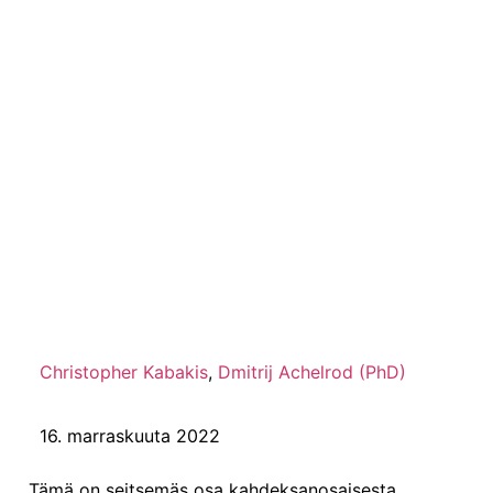
Osa 7 8:sta:
Integraation
edistäminen
psykedeelisen työn
kautta ja sen jälkeen
Christopher Kabakis
,
Dmitrij Achelrod (PhD)
16. marraskuuta 2022
Tämä on seitsemäs osa kahdeksanosaisesta