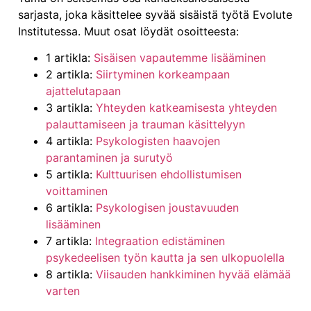
sarjasta, joka käsittelee syvää sisäistä työtä Evolute
Institutessa. Muut osat löydät osoitteesta:
1 artikla:
Sisäisen vapautemme lisääminen
2 artikla:
Siirtyminen korkeampaan
ajattelutapaan
3 artikla:
Yhteyden katkeamisesta yhteyden
palauttamiseen ja trauman käsittelyyn
4 artikla:
Psykologisten haavojen
parantaminen ja surutyö
5 artikla:
Kulttuurisen ehdollistumisen
voittaminen
6 artikla:
Psykologisen joustavuuden
lisääminen
7 artikla:
Integraation edistäminen
psykedeelisen työn kautta ja sen ulkopuolella
8 artikla:
Viisauden hankkiminen hyvää elämää
varten