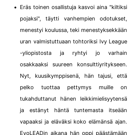
Eräs toinen osallistuja kasvoi aina "kiltiksi
pojaksi", täytti vanhempien odotukset,
menestyi koulussa, teki menestyksekkään
uran valmistuttuaan tohtoriksi Ivy League
-yliopistosta ja ryhtyi jo varhain
osakkaaksi suureen konsulttiyritykseen.
Nyt, kuusikymppisenä, hän tajusi, että
pelko tuottaa pettymys muille on
tukahduttanut hänen leikkimielisyytensä
ja estänyt häntä tuntemasta itseään
vapaaksi ja eläväksi koko elämänsä ajan.
EvoLEADin aikana hän oppi päästämään