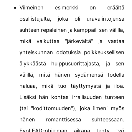
Viimeinen esimerkki on eräältä
osallistujalta, joka oli uravalintojensa
suhteen repaleinen ja kamppaili sen välillä,
mikä vaikuttaa "järkevältä" ja vastaa
yhteiskunnan odotuksia poikkeuksellisen
älykkäästä huippusuorittajasta, ja sen
välillä, mitä hänen sydämensä todella
haluaa, mikä tuo täyttymystä ja iloa.
Lisäksi hän kohtasi irrallisuuden tunteen
(tai "kodittomuuden"), joka ilmeni myös
hänen romanttisessa suhteessaan.
EvoLEAD-ohjelman aikana tehty työ