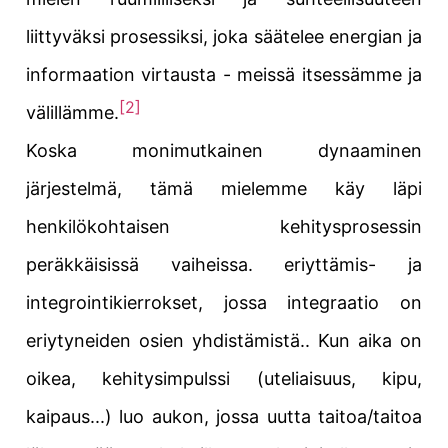
liittyväksi prosessiksi, joka säätelee energian ja
informaation virtausta - meissä itsessämme ja
[2]
välillämme.
Koska
monimutkainen
dynaaminen
järjestelmä, tämä mielemme käy läpi
henkilökohtaisen kehitysprosessin
peräkkäisissä vaiheissa.
eriyttämis- ja
integrointikierrokset
, jossa
integraatio on
eriytyneiden osien yhdistämistä.
. Kun aika on
oikea, kehitysimpulssi (uteliaisuus, kipu,
kaipaus...) luo aukon, jossa uutta taitoa/taitoa