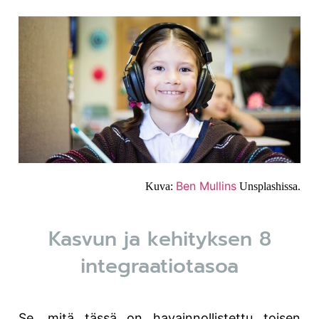
Ben Mullins
Kuva:
Unsplashissa.
Kasvun ja kehityksen 8
integraatiotasoa
Se, mitä tässä on havainnollistettu toisen