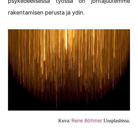
psykedeelisessä työssä on johtajuutemme
rakentamisen perusta ja ydin.
Rene Böhmer
Kuva:
Unsplashissa.